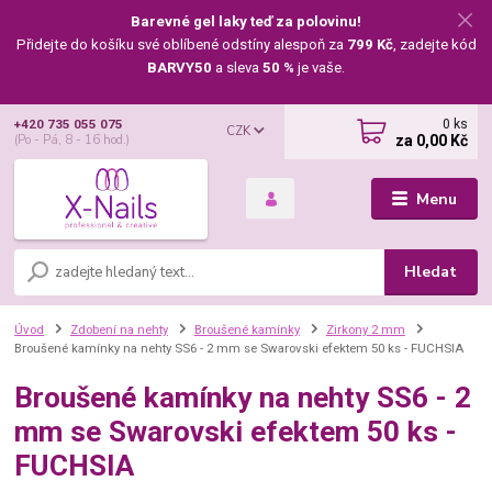
Barevné gel laky teď za polovinu!
Přidejte do košíku své oblíbené odstíny alespoň za
799 Kč
, zadejte kód
BARVY50
a sleva
50 %
je vaše.
0
ks
+420 735 055 075
CZK
za
0,00 Kč
(Po - Pá, 8 - 16 hod.)
Menu
Hledat
Úvod
Zdobení na nehty
Broušené kamínky
Zirkony 2 mm
Broušené kamínky na nehty SS6 - 2 mm se Swarovski efektem 50 ks - FUCHSIA
Broušené kamínky na nehty SS6 - 2
mm se Swarovski efektem 50 ks -
FUCHSIA