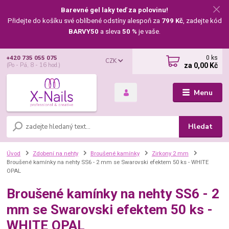
Barevné gel laky teď za polovinu!
Přidejte do košíku své oblíbené odstíny alespoň za
799 Kč
, zadejte kód
BARVY50
a sleva
50 %
je vaše.
0
ks
+420 735 055 075
CZK
za
0,00 Kč
(Po - Pá, 8 - 16 hod.)
Menu
Hledat
Úvod
Zdobení na nehty
Broušené kamínky
Zirkony 2 mm
Broušené kamínky na nehty SS6 - 2 mm se Swarovski efektem 50 ks - WHITE
OPAL
Broušené kamínky na nehty SS6 - 2
mm se Swarovski efektem 50 ks -
WHITE OPAL