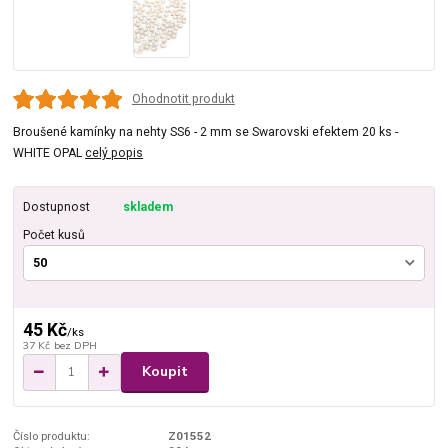
Ohodnotit produkt
Broušené kamínky na nehty SS6 - 2 mm se Swarovski efektem 20 ks -
WHITE OPAL
celý popis
Dostupnost
skladem
Počet kusů
45 Kč
/
ks
37 Kč
bez DPH
Koupit
Číslo produktu:
Z01552