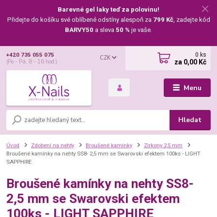
Barevné gel laky teď za polovinu!
Přidejte do košíku své oblíbené odstíny alespoň za
799 Kč
, zadejte kód
BARVY50
a sleva
50 %
je vaše.
0
ks
+420 735 055 075
CZK
za
0,00 Kč
(Po - Pá, 8 - 16 hod.)
Menu
Hledat
Úvod
Zdobení na nehty
Broušené kamínky
Zirkony 2,5 mm
Broušené kamínky na nehty SS8- 2,5 mm se Swarovski efektem 100ks - LIGHT
SAPPHIRE
Broušené kamínky na nehty SS8-
2,5 mm se Swarovski efektem
100ks - LIGHT SAPPHIRE