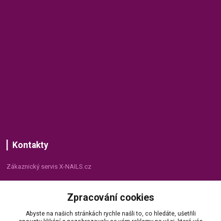
Kontakty
Zákaznický servis X-NAILS.cz
Dana Matušková
Zpracování cookies
+420 735 055 075
(Po - Pá, 8 - 16 hod.)
Abyste na našich stránkách rychle našli to, co hledáte, ušetřili