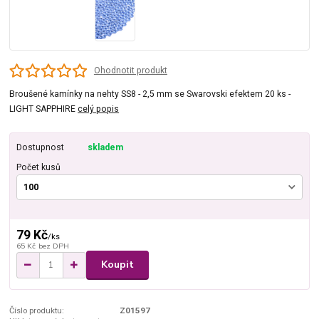
Ohodnotit produkt
Broušené kamínky na nehty SS8 - 2,5 mm se Swarovski efektem 20 ks -
LIGHT SAPPHIRE
celý popis
Dostupnost
skladem
Počet kusů
79 Kč
/
ks
65 Kč
bez DPH
Koupit
Číslo produktu:
Z01597