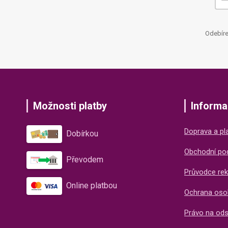
Odebíre
Možnosti platby
Informa
Doprava a pl
Dobírkou
Obchodní po
Převodem
Průvodce rek
Online platbou
Ochrana oso
Právo na od