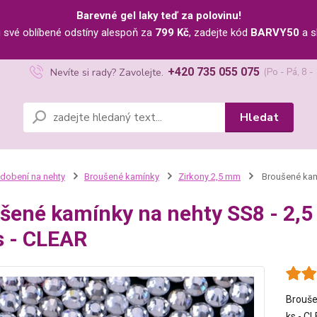
Barevné gel laky teď za polovinu!
u své oblíbené odstíny alespoň za
799 Kč
, zadejte kód
BARVY50
a s
+420 735 055 075
Nevíte si rady? Zavolejte.
(Po - Pá, 8 -
Hledat
dobení na nehty
Broušené kamínky
Zirkony 2,5 mm
Broušené kamí
šené kamínky na nehty SS8 - 2,
s - CLEAR
Brouše
ks - C