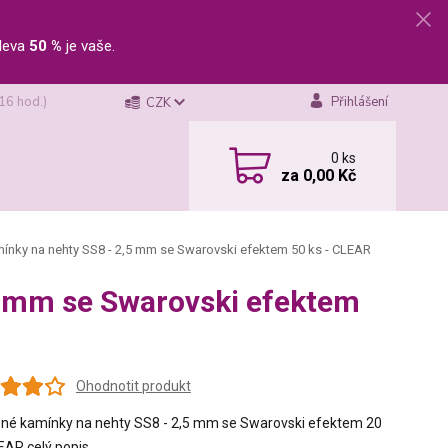
leva
50 %
je vaše.
 16 hod.)
Přihlášení
CZK
0
ks
za
0,00 Kč
nky na nehty SS8 - 2,5 mm se Swarovski efektem 50 ks - CLEAR
5 mm se Swarovski efektem
Ohodnotit produkt
né kamínky na nehty SS8 - 2,5 mm se Swarovski efektem 20
LEAR
celý popis