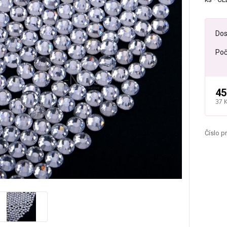
Dos
Poč
45
37 
Číslo p