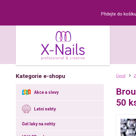
Přidejte do košík
Kategorie e-shopu
Úvod
Z
Brou
Akce a slevy
50 k
Letní nehty
Gel laky na nehty