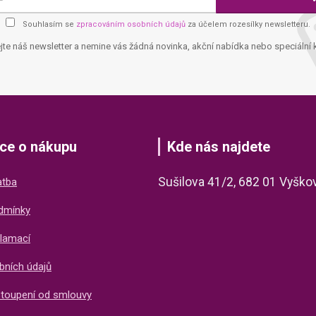
Souhlasím se
zpracováním osobních údajů
za účelem rozesílky newsletteru.
jte náš newsletter a nemine vás žádná novinka, akční nabídka nebo speciální 
ce o nákupu
Kde nás najdete
Sušilova 41/2, 682 01 Vyško
atba
dmínky
lamací
bních údajů
stoupení od smlouvy