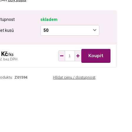
tupnost
skladem
et kusů
 Kč
/
ks
Koupit
Kč
bez DPH
roduktu:
Z01594
Hlídat cenu / dostupnost