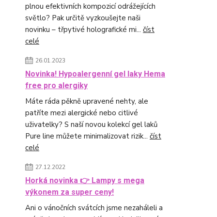
plnou efektivních kompozicí odrážejících
světlo? Pak určitě vyzkoušejte naši
novinku – třpytivé holografické mi...
číst
celé
26.01.2023
Novinka! Hypoalergenní gel laky Hema
free pro alergiky
Máte ráda pěkně upravené nehty, ale
patříte mezi alergické nebo citlivé
uživatelky? S naší novou kolekcí gel laků
Pure line můžete minimalizovat rizik...
číst
celé
27.12.2022
Horká novinka 👉 Lampy s mega
výkonem za super ceny!
Ani o vánočních svátcích jsme nezaháleli a