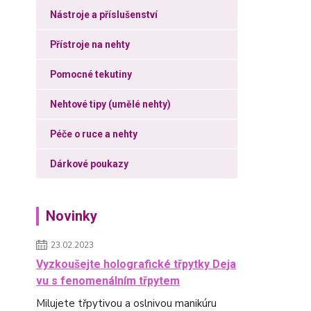
Nástroje a příslušenství
Přístroje na nehty
Pomocné tekutiny
Nehtové tipy (umělé nehty)
Péče o ruce a nehty
Dárkové poukazy
Novinky
23.02.2023
Vyzkoušejte holografické třpytky Deja
vu s fenomenálním třpytem
Milujete třpytivou a oslnivou manikúru