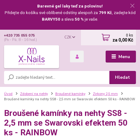
Barevné gel laky teď za polovinu!
Přidejte do košíku své oblíbené odstíny alespoň za
799 Kč
, zadejte kód
BARVY50
a sleva
50 %
je vaše.
0
ks
+420 735 055 075
CZK
za
0,00 Kč
(Po - Pá, 8 - 16 hod.)
Menu
Hledat
Úvod
Zdobení na nehty
Broušené kamínky
Zirkony 2,5 mm
Broušené kamínky na nehty SS8 - 2,5 mm se Swarovski efektem 50 ks - RAINBOW
Broušené kamínky na nehty SS8 -
2,5 mm se Swarovski efektem 50
ks - RAINBOW