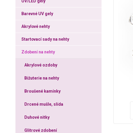
UV/LED gely
Barevné UV gely
Akrylové nehty
Startovací sady na nehty
Zdobení na nehty
Akrylové ozdoby
Bižuterie na nehty
Broušené kamínky
Drcené mušle, slída
Duhové nitky
Glitrové zdobení