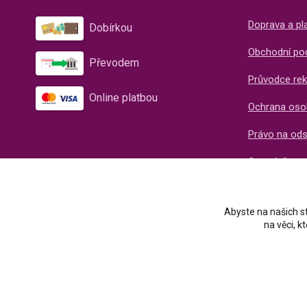
Doprava a pl
Dobírkou
Obchodní po
Převodem
Průvodce rek
Online platbou
Ochrana oso
Právo na od
O společnos
Recenze naš
Abyste na našich st
na věci, 