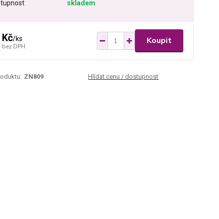
tupnost
skladem
 Kč
/
ks
Koupit
bez DPH
roduktu:
ZN809
Hlídat cenu / dostupnost