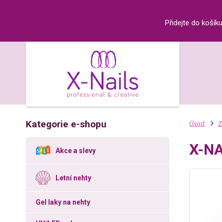
Přidejte do košík
Kategorie e-shopu
Úvod
Z
X-NA
Akce a slevy
Letní nehty
Gel laky na nehty