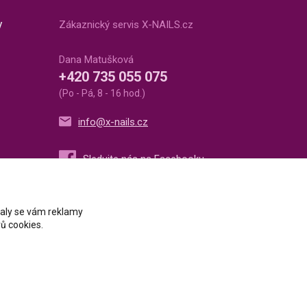
v
Zákaznický servis X-NAILS.cz
Dana Matušková
+420 735 055 075
(Po - Pá, 8 - 16 hod.)
info@x-nails.cz
ovaly se vám reklamy
ů cookies.