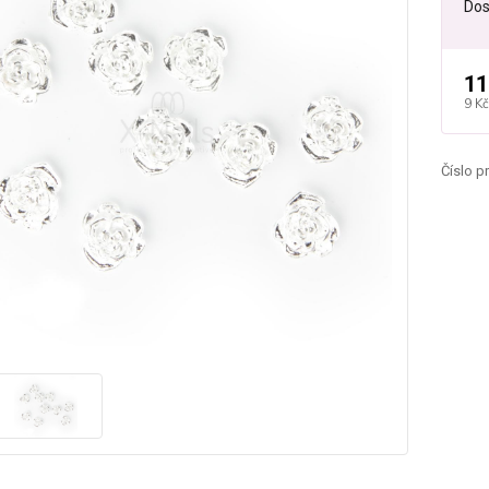
Dos
11
9 Kč
Číslo p