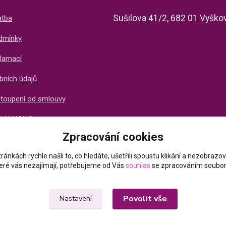
Sušilova 41/2, 682 01 Vyško
atba
dmínky
lamací
bních údajů
stoupení od smlouvy
ti X-NAILS
Zpracování cookies
ich zákazníků
ránkách rychle našli to, co hledáte, ušetřili spoustu klikání a nezobraz
které vás nezajímají, potřebujeme od Vás
souhlas
se zpracováním soubor
Povolit vše
Nastavení