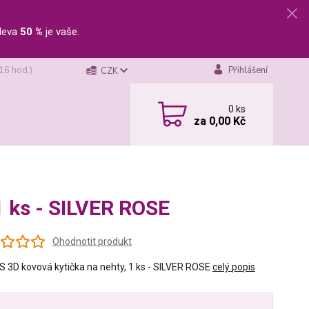
leva
50 %
je vaše.
 16 hod.)
Přihlášení
CZK
0
ks
za
0,00 Kč
1 ks - SILVER ROSE
Ohodnotit produkt
S 3D kovová kytička na nehty, 1 ks - SILVER ROSE
celý popis