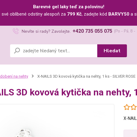
Barevné gel laky teď za polovinu!
u své oblíbené odstíny alespoň za
799 Kč
, zadejte kód
BARVY50
a s
+420 735 055 075
Nevíte si rady? Zavolejte.
(Po - Pá, 8 -
Hledat
dobení na nehty
X-NAILS 3D kovová kytička na nehty, 1 ks - SILVER ROSE
ILS 3D kovová kytička na nehty, 
X-NAIL