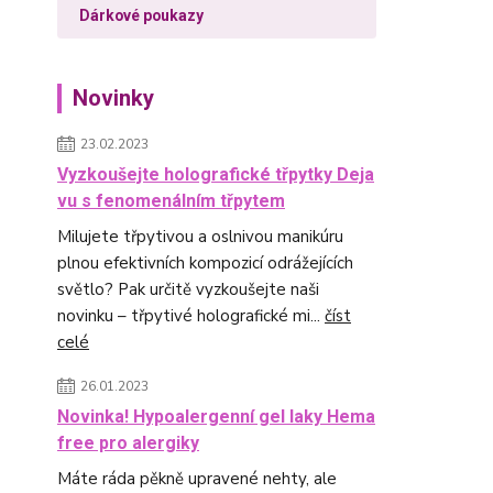
Dárkové poukazy
Novinky
23.02.2023
Vyzkoušejte holografické třpytky Deja
vu s fenomenálním třpytem
Milujete třpytivou a oslnivou manikúru
plnou efektivních kompozicí odrážejících
světlo? Pak určitě vyzkoušejte naši
novinku – třpytivé holografické mi...
číst
celé
26.01.2023
Novinka! Hypoalergenní gel laky Hema
free pro alergiky
Máte ráda pěkně upravené nehty, ale