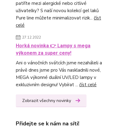
patříte mezi alergické nebo citlivé
uživatelky? S naší novou kolekcí gel laků
Pure line můžete minimalizovat rizik...
číst
celé
27.12.2022
Horká novinka 👉 Lampy s mega
výkonem za super ceny!
Ani o vánočních svátcích jsme nezaháleli a
právě dnes jsme pro Vás naskladnili nové,
MEGA výkonné duální UV/LED lampy v
exkluzivním designu! Vybírat ...
číst celé
Zobrazit všechny novinky
Přidejte se k nám na síti!