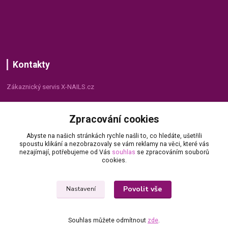
Kontakty
Zákaznický servis X-NAILS.cz
Dana Matušková
Zpracování cookies
+420 735 055 075
(Po - Pá, 8 - 16 hod.)
Abyste na našich stránkách rychle našli to, co hledáte, ušetřili
spoustu klikání a nezobrazovaly se vám reklamy na věci, které vás
info@x-nails.cz
nezajímají, potřebujeme od Vás
souhlas
se zpracováním souborů
cookies.
Povolit vše
Nastavení
Souhlas můžete odmítnout
zde
.
© Copyright 2026 X-NAILS.CZ