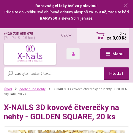
Barevné gel laky teď za polovinu!
Přidejte do košíku své oblíbené odstíny alespoň za
799 Kč
, zadejte kód
BARVY50
a sleva
50 %
je vaše.
0
ks
+420 735 055 075
CZK
za
0,00 Kč
(Po - Pá, 8 - 16 hod.)
Menu
Hledat
Úvod
Zdobení na nehty
X-NAILS 3D kovové čtverečky na nehty - GOLDEN
SQUARE, 20 ks
X-NAILS 3D kovové čtverečky na
nehty - GOLDEN SQUARE, 20 ks