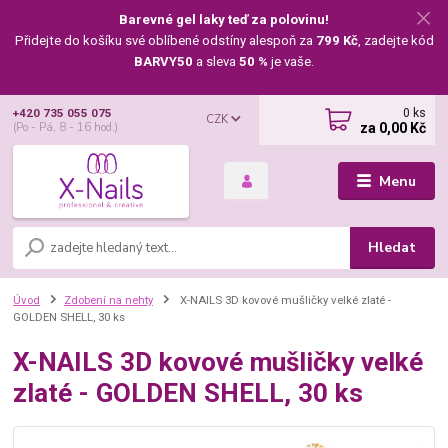
Barevné gel laky teď za polovinu!
Přidejte do košíku své oblíbené odstíny alespoň za
799 Kč
, zadejte kód
BARVY50
a sleva
50 %
je vaše.
0
ks
+420 735 055 075
CZK
za
0,00 Kč
(Po - Pá, 8 - 16 hod.)
Menu
Hledat
Úvod
Zdobení na nehty
X-NAILS 3D kovové mušličky velké zlaté -
GOLDEN SHELL, 30 ks
X-NAILS 3D kovové mušličky velké
zlaté - GOLDEN SHELL, 30 ks