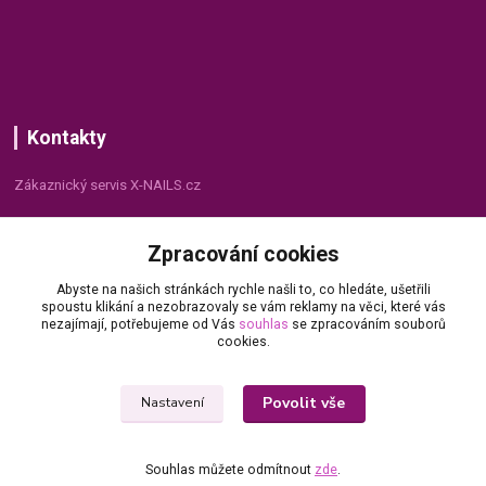
Kontakty
Zákaznický servis X-NAILS.cz
Dana Matušková
Zpracování cookies
+420 735 055 075
(Po - Pá, 8 - 16 hod.)
Abyste na našich stránkách rychle našli to, co hledáte, ušetřili
spoustu klikání a nezobrazovaly se vám reklamy na věci, které vás
info@x-nails.cz
nezajímají, potřebujeme od Vás
souhlas
se zpracováním souborů
cookies.
Povolit vše
Nastavení
Souhlas můžete odmítnout
zde
.
© Copyright 2026 X-NAILS.CZ