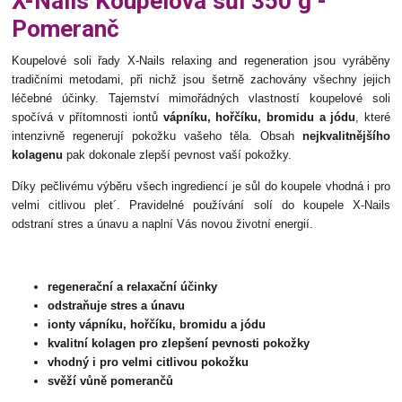
X-Nails Koupelová sůl 350 g -
Pomeranč
Koupelové soli řady X-Nails relaxing and regeneration jsou vyráběny
tradičními metodami, při nichž jsou šetrně zachovány všechny jejich
léčebné účinky. Tajemství mimořádných vlastností koupelové soli
spočívá v přítomnosti iontů
vápníku, hořčíku, bromidu a jódu
, které
intenzivně regenerují pokožku vašeho těla. Obsah
nejkvalitnějšího
kolagenu
pak dokonale zlepší pevnost vaší pokožky.
Díky pečlivému výběru všech ingrediencí je sůl do koupele vhodná i pro
velmi citlivou plet´. Pravidelné používání solí do koupele X-Nails
odstraní stres a únavu a naplní Vás novou životní energií.
regenerační a relaxační účinky
odstraňuje stres a únavu
ionty vápníku, hořčíku, bromidu a jódu
kvalitní kolagen pro zlepšení pevnosti pokožky
vhodný i pro velmi citlivou pokožku
svěží vůně pomerančů