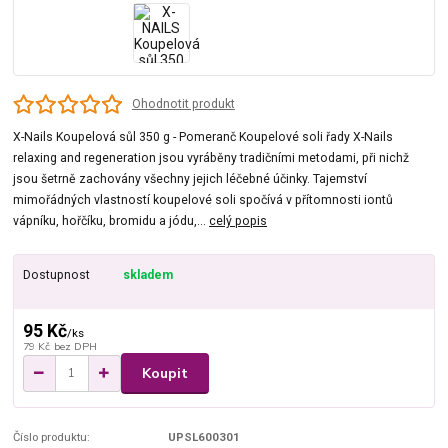
Ohodnotit produkt
X-Nails Koupelová sůl 350 g - Pomeranč Koupelové soli řady X-Nails
relaxing and regeneration jsou vyráběny tradičními metodami, při nichž
jsou šetrně zachovány všechny jejich léčebné účinky. Tajemství
mimořádných vlastností koupelové soli spočívá v přítomnosti iontů
vápníku, hořčíku, bromidu a jódu,...
celý popis
Dostupnost
skladem
95 Kč
/
ks
79 Kč
bez DPH
Koupit
Číslo produktu:
UPSL600301