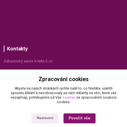
Kontakty
Zákaznický servis X-NAILS.cz
Dana Matušková
Zpracování cookies
+420 735 055 075
(Po - Pá, 8 - 16 hod.)
Abyste na našich stránkách rychle našli to, co hledáte, ušetřili
spoustu klikání a nezobrazovaly se vám reklamy na věci, které vás
info@x-nails.cz
nezajímají, potřebujeme od Vás
souhlas
se zpracováním souborů
cookies.
Povolit vše
Nastavení