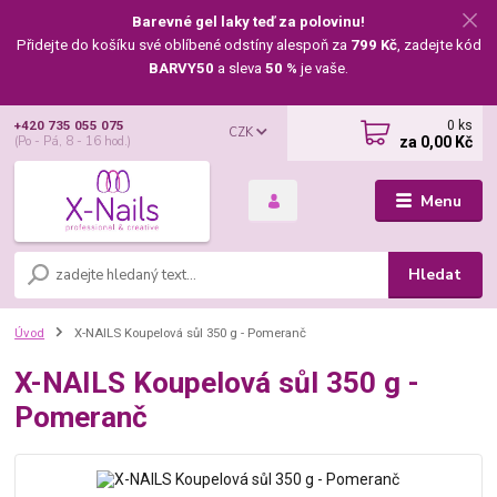
Barevné gel laky teď za polovinu!
Přidejte do košíku své oblíbené odstíny alespoň za
799 Kč
, zadejte kód
BARVY50
a sleva
50 %
je vaše.
0
ks
+420 735 055 075
CZK
za
0,00 Kč
(Po - Pá, 8 - 16 hod.)
Menu
Hledat
Úvod
X-NAILS Koupelová sůl 350 g - Pomeranč
X-NAILS Koupelová sůl 350 g -
Pomeranč