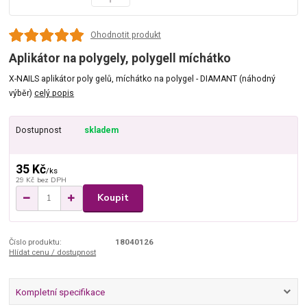
Ohodnotit produkt
Aplikátor na polygely, polygell míchátko
X-NAILS aplikátor poly gelů, míchátko na polygel - DIAMANT (náhodný
výběr)
celý popis
Dostupnost
skladem
35 Kč
/
ks
29 Kč
bez DPH
Koupit
Číslo produktu:
18040126
Hlídat cenu / dostupnost
Kompletní specifikace