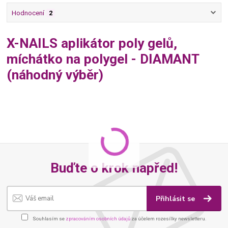
Hodnocení
2
X-NAILS aplikátor poly gelů,
míchátko na polygel - DIAMANT
(náhodný výběr)
Buďte o krok napřed!
Přihlásit se
Souhlasím se
zpracováním osobních údajů
za účelem rozesílky newsletteru.