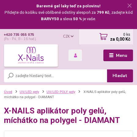
Barevné gel laky teď za polovinu!
Přidejte do košíku své oblíbené odstíny alespoň za
799 Kč
, zadejte kód
BARVY50
a sleva
50 %
je vaše.
0
ks
+420 735 055 075
CZK
za
0,00 Kč
(Po - Pá, 8 - 16 hod.)
Menu
Hledat
Úvod
UV/LED gely
UV/LED POLY gely
X-NAILS aplikátor poly gelů,
míchátko na polygel - DIAMANT
X-NAILS aplikátor poly gelů,
míchátko na polygel - DIAMANT