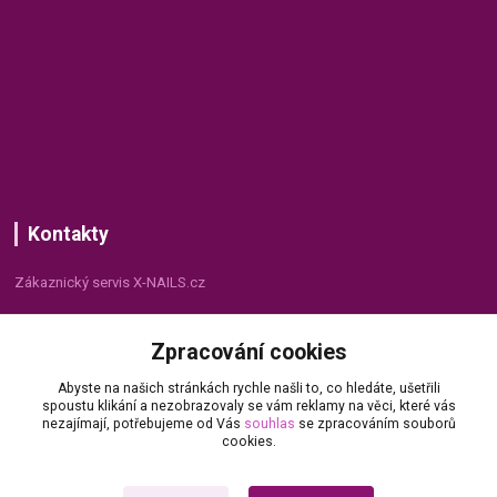
Kontakty
Zákaznický servis X-NAILS.cz
Dana Matušková
Zpracování cookies
+420 735 055 075
(Po - Pá, 8 - 16 hod.)
Abyste na našich stránkách rychle našli to, co hledáte, ušetřili
spoustu klikání a nezobrazovaly se vám reklamy na věci, které vás
info@x-nails.cz
nezajímají, potřebujeme od Vás
souhlas
se zpracováním souborů
cookies.