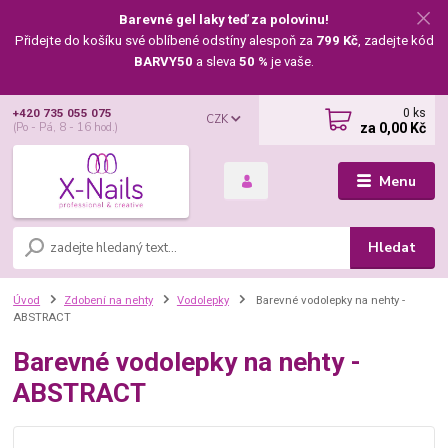
Barevné gel laky teď za polovinu!
Přidejte do košíku své oblíbené odstíny alespoň za
799 Kč
, zadejte kód
BARVY50
a sleva
50 %
je vaše.
0
ks
+420 735 055 075
CZK
za
0,00 Kč
(Po - Pá, 8 - 16 hod.)
Menu
Hledat
Úvod
Zdobení na nehty
Vodolepky
Barevné vodolepky na nehty -
ABSTRACT
Barevné vodolepky na nehty -
ABSTRACT