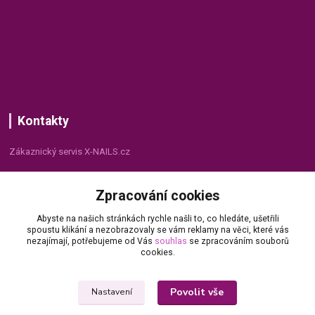
Kontakty
Zákaznický servis X-NAILS.cz
Dana Matušková
Zpracování cookies
+420 735 055 075
(Po - Pá, 8 - 16 hod.)
Abyste na našich stránkách rychle našli to, co hledáte, ušetřili
spoustu klikání a nezobrazovaly se vám reklamy na věci, které vás
info@x-nails.cz
nezajímají, potřebujeme od Vás
souhlas
se zpracováním souborů
cookies.
Povolit vše
Nastavení