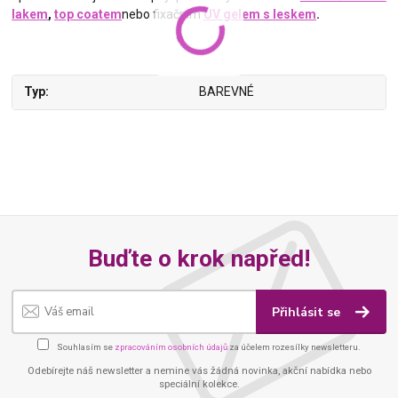
lakem
,
top coatem
nebo fixačním
UV gelem s leskem
.
Typ
BAREVNÉ
Buďte o krok napřed!
Přihlásit se
Souhlasím se
zpracováním osobních údajů
za účelem rozesílky newsletteru.
Odebírejte náš newsletter a nemine vás žádná novinka, akční nabídka nebo
speciální kolekce.