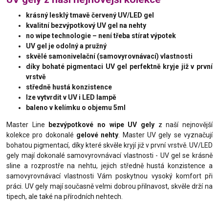
krásný lesklý tmavě červený UV/LED gel
kvalitní bezvýpotkový UV gel na nehty
no wipe technologie – není třeba stírat výpotek
UV gel je odolný a pružný
skvělé samonivelační (samovyrovnávací) vlastnosti
díky bohaté pigmentaci UV gel perfektně kryje již v první
vrstvě
středně hustá konzistence
lze vytvrdit v UV i LED lampě
baleno v kelímku o objemu 5ml
Master Line
bezvýpotkové no wipe UV gely
z naší nejnovější
kolekce pro dokonalé
gelové nehty
. Master UV gely se vyznačují
bohatou pigmentací, díky které skvěle kryjí již v první vrstvě. UV/LED
gely mají dokonalé samovyrovnávací vlastnosti - UV gel se krásně
sline a rozprostře na nehtu, jejich středně hustá konzistence a
samovyrovnávací vlastnosti Vám poskytnou vysoký komfort při
práci. UV gely mají současně velmi dobrou přilnavost, skvěle drží na
tipech, ale také na přírodních nehtech.