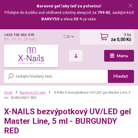
Barevné gel laky teď za polovinu!
Přidejte do košíku své oblíbené odstíny alespoň za
799 Kč
, zadejte kód
BARVY50
a sleva
50 %
je vaše.
0
ks
+420 735 055 075
CZK
za
0,00 Kč
(Po - Pá, 8 - 16 hod.)
Menu
Hledat
Úvod
Barevné UV gely
X-NAILS bezvýpotkový UV/LED gel Master Line, 5
ml - BURGUNDY RED
X-NAILS bezvýpotkový UV/LED gel
Master Line, 5 ml - BURGUNDY
RED