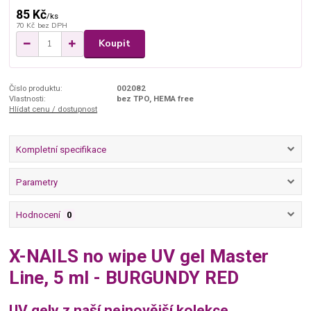
85 Kč
/
ks
70 Kč
bez DPH
Koupit
Číslo produktu:
002082
Vlastnosti:
bez TPO, HEMA free
Hlídat cenu / dostupnost
Kompletní specifikace
Parametry
Hodnocení
0
X-NAILS no wipe UV gel Master
Line, 5 ml - BURGUNDY RED
UV gely z naší nejnovější kolekce