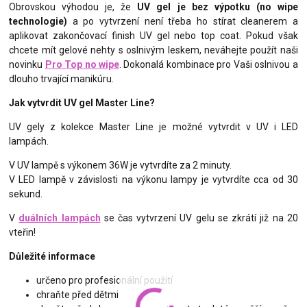
Obrovskou výhodou je, že
UV gel je bez výpotku (no wipe
technologie)
a po vytvrzení není třeba ho stírat cleanerem a
aplikovat zakončovací finish UV gel nebo top coat. Pokud však
chcete mít gelové nehty s oslnivým leskem, neváhejte použít naši
novinku
Pro Top no wipe
. Dokonalá kombinace pro Vaši oslnivou a
dlouho trvající manikúru.
Jak vytvrdit UV gel Master Line?
UV gely z kolekce Master Line je možné vytvrdit v UV i LED
lampách.
V UV lampě s výkonem 36W je vytvrdíte za 2 minuty.
V LED lampě v závislosti na výkonu lampy je vytvrdíte cca od 30
sekund.
V
duálních lampách
se čas vytvrzení UV gelu se zkrátí již na 20
vteřin!
Důležité informace
určeno pro profesionální použití
chraňte před dětmi