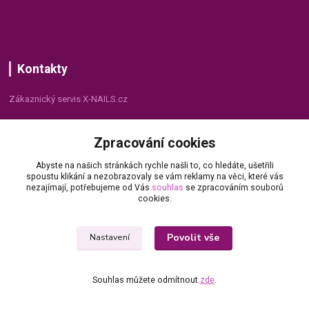
Kontakty
Zákaznický servis X-NAILS.cz
Dana Matušková
Zpracování cookies
+420 735 055 075
(Po - Pá, 8 - 16 hod.)
Abyste na našich stránkách rychle našli to, co hledáte, ušetřili
spoustu klikání a nezobrazovaly se vám reklamy na věci, které vás
info@x-nails.cz
nezajímají, potřebujeme od Vás
souhlas
se zpracováním souborů
cookies.
Povolit vše
Nastavení
Souhlas můžete odmítnout
zde
.
© Copyright 2026 X-NAILS.CZ
Vytvořeno na
Eshop-rychle.cz