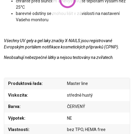
chraňte před sluncem a nevystavujte teplotám vyšším než
25°C
barevné odstíny se mohou lišit v závislosti na nastavení
Vašeho monitoru
Všechny UV gely a gel laky značky X-NAILS jsou registrované
Evropským portálem notifikace kosmetických přípravků (CPNP).
Neobsahují nebezpečné látky a nejsou testovány na zvířatech.
Produktová řada
Master line
Viskozita
středně hustý
Barva
ČERVENÝ
Výpotek
NE
Vlastnosti
bez TPO, HEMA free