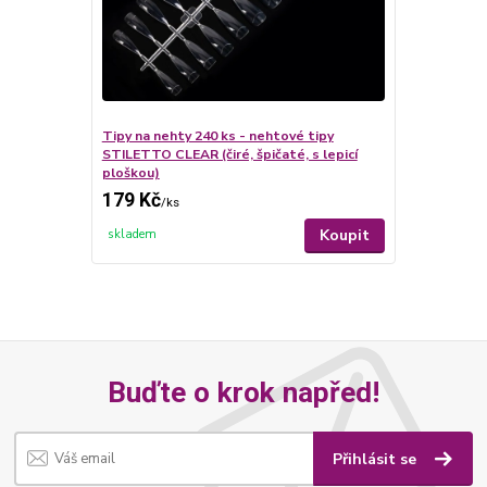
Tipy na nehty 240 ks - nehtové tipy
STILETTO CLEAR (čiré, špičaté, s lepicí
ploškou)
179 Kč
/
ks
Koupit
skladem
Buďte o krok napřed!
Přihlásit se