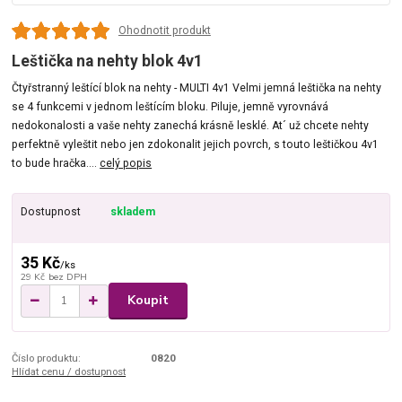
Ohodnotit produkt
Leštička na nehty blok 4v1
Čtyřstranný leštící blok na nehty - MULTI 4v1 Velmi jemná leštička na nehty
se 4 funkcemi v jednom leštícím bloku. Piluje, jemně vyrovnává
nedokonalosti a vaše nehty zanechá krásně lesklé. At´ už chcete nehty
perfektně vyleštit nebo jen zdokonalit jejich povrch, s touto leštičkou 4v1
to bude hračka....
celý popis
Dostupnost
skladem
35 Kč
/
ks
29 Kč
bez DPH
Koupit
Číslo produktu:
0820
Hlídat cenu / dostupnost