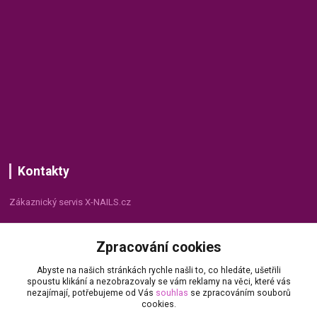
Kontakty
Zákaznický servis X-NAILS.cz
Dana Matušková
Zpracování cookies
+420 735 055 075
(Po - Pá, 8 - 16 hod.)
Abyste na našich stránkách rychle našli to, co hledáte, ušetřili
spoustu klikání a nezobrazovaly se vám reklamy na věci, které vás
info@x-nails.cz
nezajímají, potřebujeme od Vás
souhlas
se zpracováním souborů
cookies.