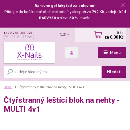
Barevné gel laky teď za polovinu!
Přidejte do košíku své oblíbené odstíny alespoň za
799 Kč
, zadejte kód
BARVY50
a sleva
50 %
je vaše.
0
ks
+420 735 055 075
CZK
za
0,00 Kč
(Po - Pá, 8 - 16 hod.)
Menu
Hledat
Úvod
Čtyřstranný leštící blok na nehty - MULTI 4v1
Čtyřstranný leštící blok na nehty -
MULTI 4v1