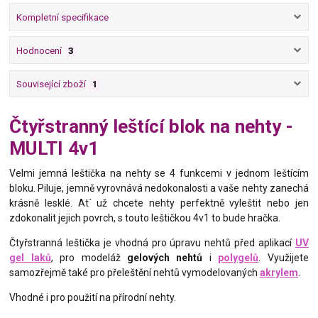
Kompletní specifikace
Hodnocení
3
Související zboží
1
Čtyřstranný leštící blok na nehty -
MULTI 4v1
Velmi jemná leštička na nehty se 4 funkcemi v jednom leštícím
bloku. Piluje, jemně vyrovnává nedokonalosti a vaše nehty zanechá
krásně lesklé. At´ už chcete nehty perfektně vyleštit nebo jen
zdokonalit jejich povrch, s touto leštičkou 4v1 to bude hračka.
Čtyřstranná leštička je vhodná pro úpravu nehtů před aplikací
UV
gel laků
, pro modeláž
gelových nehtů
i
polygelů
. Využijete
samozřejmě také pro přeleštění nehtů vymodelovaných
akrylem
.
Vhodné i pro použití na přírodní nehty.