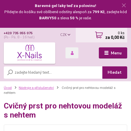
Barevné gel laky teď za polovinu!
Přidejte do košíku své oblíbené odstíny alespoň za
799 Kč
, zadejte kód
BARVY50
a sleva
50 %
je vaše.
0
ks
+420 735 055 075
CZK
za
0,00 Kč
(Po - Pá, 8 - 16 hod.)
Menu
Hledat
Úvod
Nástroje a příslušenství
Cvičný prst pro nehtovou modeláž s
nehtem
Cvičný prst pro nehtovou modeláž
s nehtem