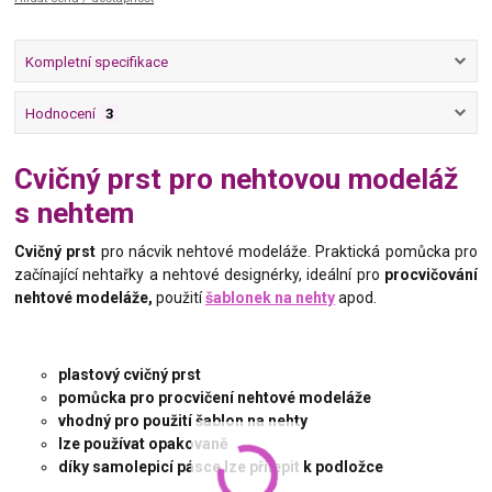
Kompletní specifikace
Hodnocení
3
Cvičný prst pro nehtovou modeláž
s nehtem
Cvičný prst
pro nácvik nehtové modeláže. Praktická pomůcka pro
začínající nehtařky a nehtové designérky, ideální pro
procvičování
nehtové modeláže,
použití
šablonek na nehty
apod.
plastový cvičný prst
pomůcka pro procvičení nehtové modeláže
vhodný pro použití šablon na nehty
lze používat opakovaně
díky samolepicí pásce lze přilepit k podložce