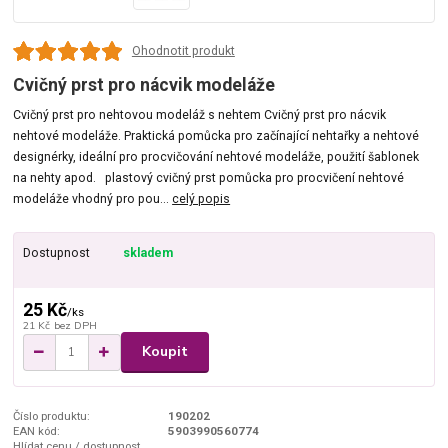
Ohodnotit produkt
Cvičný prst pro nácvik modeláže
Cvičný prst pro nehtovou modeláž s nehtem Cvičný prst pro nácvik
nehtové modeláže. Praktická pomůcka pro začínající nehtařky a nehtové
designérky, ideální pro procvičování nehtové modeláže, použití šablonek
na nehty apod. plastový cvičný prst pomůcka pro procvičení nehtové
modeláže vhodný pro pou...
celý popis
Dostupnost
skladem
25 Kč
/
ks
21 Kč
bez DPH
Koupit
Číslo produktu:
190202
EAN kód:
5903990560774
Hlídat cenu / dostupnost