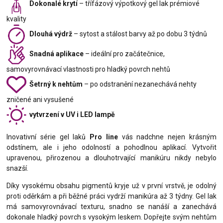
Dokonalé krytí
– třífázový výpotkový gel lak prémiové
kvality
Dlouhá výdrž
– sytost a stálost barvy až po dobu 3 týdnů
Snadná aplikace
– ideální pro začátečnice,
samovyrovnávací vlastnosti pro hladký povrch nehtů
Šetrný k nehtům
– po odstranění nezanechává nehty
zničené ani vysušené
vytvrzení v UV i LED lampě
Inovativní série gel laků
Pro line
vás nadchne nejen krásným
odstínem, ale i jeho odolností a pohodlnou aplikací. Vytvořit
upravenou, přirozenou a dlouhotrvající manikúru nikdy nebylo
snazší.
Díky vysokému obsahu pigmentů kryje už v první vrstvě, je odolný
proti oděrkám a při běžné práci vydrží manikúra až 3 týdny. Gel lak
má samovyrovnávací texturu, snadno se nanáší a zanechává
dokonale hladký povrch s vysokým leskem. Dopřejte svým nehtům