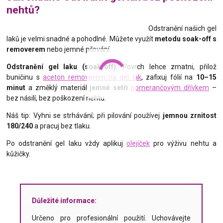
nehtů?
Odstranění našich gel
laků je velmi snadné a pohodlné. Můžete využít
metodu soak-off s
removerem
nebo jemné pilování.
Odstranění gel laku (soak-off):
Povrch lehce zmatni, přilož
buničinu s
aceton removerem na gel lak
, zafixuj fólií na
10–15
minut
a změklý materiál
jemně setři
pomerančovým dřívkem
–
bez násilí, bez poškození nehtu.
Náš tip: Vyhni se strhávání; při pilování používej
jemnou zrnitost
180/240
a pracuj bez tlaku.
Po odstranění gel laku vždy aplikuj
olejíček
pro výživu nehtu a
kůžičky.
Důležité informace:
Určeno pro profesionální použití. Uchovávejte