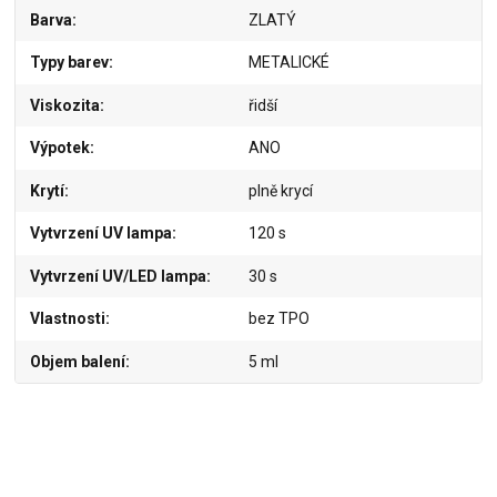
Barva
ZLATÝ
Typy barev
METALICKÉ
Viskozita
řidší
Výpotek
ANO
Krytí
plně krycí
Vytvrzení UV lampa
120 s
Vytvrzení UV/LED lampa
30 s
Vlastnosti
bez TPO
Objem balení
5 ml