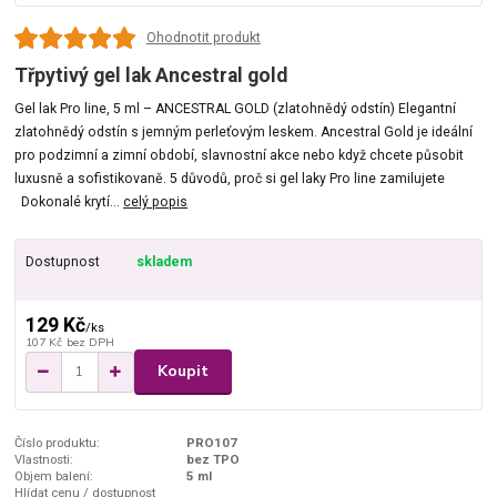
Ohodnotit produkt
Třpytivý gel lak Ancestral gold
Gel lak Pro line, 5 ml – ANCESTRAL GOLD (zlatohnědý odstín) Elegantní
zlatohnědý odstín s jemným perleťovým leskem. Ancestral Gold je ideální
pro podzimní a zimní období, slavnostní akce nebo když chcete působit
luxusně a sofistikovaně. 5 důvodů, proč si gel laky Pro line zamilujete
Dokonalé krytí...
celý popis
Dostupnost
skladem
129 Kč
/
ks
107 Kč
bez DPH
Koupit
Číslo produktu:
PRO107
Vlastnosti:
bez TPO
Objem balení:
5 ml
Hlídat cenu / dostupnost