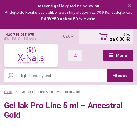
Barevné gel laky teď za polovinu!
Přidejte do košíku své oblíbené odstíny alespoň za
799 Kč
, zadejte kód
BARVY50
a sleva
50 %
je vaše.
0
ks
+420 735 055 075
CZK
za
0,00 Kč
(Po - Pá, 8 - 16 hod.)
Menu
Hledat
Úvod
Gel lak Pro Line 5 ml – Ancestral Gold
Gel lak Pro Line 5 ml – Ancestral
Gold