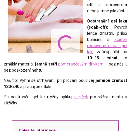
off s removerem
nebo jemné pilování.
Odstranění gel laku
(soak-off):
Povrch
lehce zmatni, přilož
buničinu s
aceton
removerem na gel
lak
, zafixuj fólií na
10–15 minut
a
změklý materiál
jemně setři
pomerančovým dřívkem
– bez násilí,
bez poškození nehtu.
Náš tip: Vyhni se strhávání; při pilování používej
jemnou zrnitost
180/240
a pracuj bez tlaku.
Po odstranění gel laku vždy aplikuj
olejíček
pro výživu nehtu a
kůžičky.
Důležité informace: