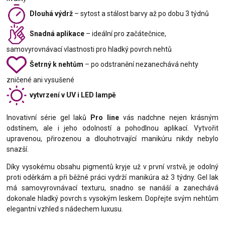
Dlouhá výdrž
– sytost a stálost barvy až po dobu 3 týdnů
Snadná aplikace
– ideální pro začátečnice,
samovyrovnávací vlastnosti pro hladký povrch nehtů
Šetrný k nehtům
– po odstranění nezanechává nehty
zničené ani vysušené
vytvrzení v UV i LED lampě
Inovativní série gel laků
Pro line
vás nadchne nejen krásným
odstínem, ale i jeho odolností a pohodlnou aplikací. Vytvořit
upravenou, přirozenou a dlouhotrvající manikúru nikdy nebylo
snazší.
Díky vysokému obsahu pigmentů kryje už v první vrstvě, je odolný
proti oděrkám a při běžné práci vydrží manikúra až 3 týdny. Gel lak
má samovyrovnávací texturu, snadno se nanáší a zanechává
dokonale hladký povrch s vysokým leskem. Dopřejte svým nehtům
elegantní vzhled s nádechem luxusu.