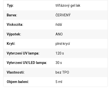
Typ
třífázový gel lak
Barva
ČERVENÝ
Viskozita
řidší
Výpotek
ANO
Krytí
plně krycí
Vytvrzení UV lampa
120 s
Vytvrzení UV/LED lampa
30 s
Vlastnosti
bez TPO
Objem balení
5 ml