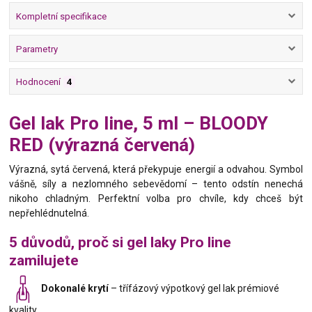
Kompletní specifikace
Parametry
Hodnocení
4
Gel lak Pro line, 5 ml – BLOODY
RED (výrazná červená)
Výrazná, sytá červená, která překypuje energií a odvahou. Symbol
vášně, síly a nezlomného sebevědomí – tento odstín nenechá
nikoho chladným. Perfektní volba pro chvíle, kdy chceš být
nepřehlédnutelná.
5 důvodů, proč si gel laky Pro line
zamilujete
Dokonalé krytí
– třífázový výpotkový gel lak prémiové
kvality