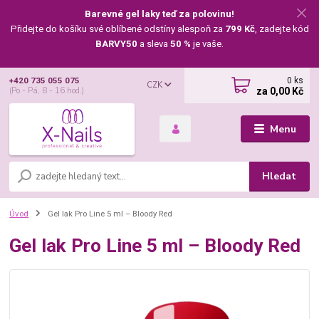
Barevné gel laky teď za polovinu!
Přidejte do košíku své oblíbené odstíny alespoň za
799 Kč
, zadejte kód
BARVY50
a sleva
50 %
je vaše.
0
ks
+420 735 055 075
CZK
za
0,00 Kč
(Po - Pá, 8 - 16 hod.)
Menu
Hledat
Úvod
Gel lak Pro Line 5 ml – Bloody Red
Gel lak Pro Line 5 ml – Bloody Red