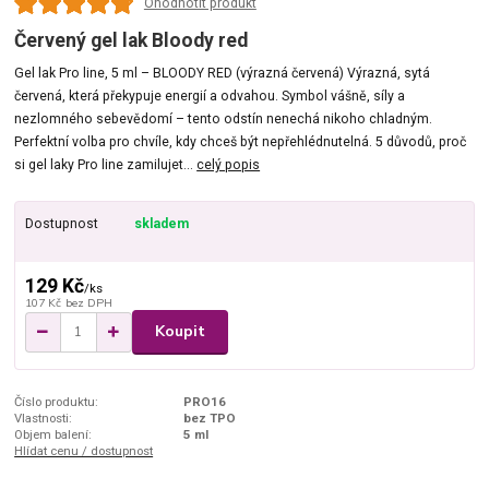
Ohodnotit produkt
Červený gel lak Bloody red
Gel lak Pro line, 5 ml – BLOODY RED (výrazná červená) Výrazná, sytá
červená, která překypuje energií a odvahou. Symbol vášně, síly a
nezlomného sebevědomí – tento odstín nenechá nikoho chladným.
Perfektní volba pro chvíle, kdy chceš být nepřehlédnutelná. 5 důvodů, proč
si gel laky Pro line zamilujet...
celý popis
Dostupnost
skladem
129 Kč
/
ks
107 Kč
bez DPH
Koupit
Číslo produktu:
PRO16
Vlastnosti:
bez TPO
Objem balení:
5 ml
Hlídat cenu / dostupnost