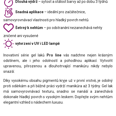
Dlouhá výdrž
– sytost a stálost barvy až po dobu 3 týdnů
Snadná aplikace
– ideální pro začátečnice,
samovyrovnávací vlastnosti pro hladký povrch nehtů
Šetrný k nehtům
– po odstranění nezanechává nehty
zničené ani vysušené
vytvrzení v UV i LED lampě
Inovativní série gel laků
Pro line
vás nadchne nejen krásným
odstínem, ale i jeho odolností a pohodlnou aplikací. Vytvořit
upravenou, přirozenou a dlouhotrvající manikúru nikdy nebylo
snazší.
Díky vysokému obsahu pigmentů kryje už v první vrstvě, je odolný
proti oděrkám a při běžné práci vydrží manikúra až 3 týdny. Gel lak
má samovyrovnávací texturu, snadno se nanáší a zanechává
dokonale hladký povrch s vysokým leskem. Dopřejte svým nehtům
elegantní vzhled s nádechem luxusu.