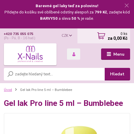
Barevné gel laky teď za polovinu!
Přidejte do košíku své oblíbené odstíny alespoň za
799 Kč
, zadejte kód
BARVY50
a sleva
50 %
je vaše.
0
ks
+420 735 055 075
CZK
za
0,00 Kč
(Po - Pá, 8 - 16 hod.)
Menu
Hledat
Úvod
Gel lak Pro line 5 ml – Bumblebee
Gel lak Pro line 5 ml – Bumblebee