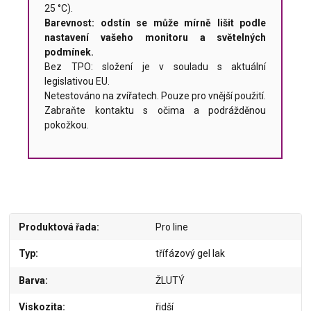
25 °C).
Barevnost: odstín se může mírně lišit podle
nastavení vašeho monitoru a světelných
podmínek.
Bez TPO: složení je v souladu s aktuální
legislativou EU.
Netestováno na zvířatech. Pouze pro vnější použití.
Zabraňte kontaktu s očima a podrážděnou
pokožkou.
Produktová řada
Pro line
Typ
třífázový gel lak
Barva
ŽLUTÝ
Viskozita
řidší