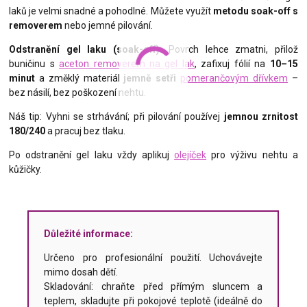
laků je velmi snadné a pohodlné. Můžete využít
metodu soak-off s
removerem
nebo jemné pilování.
Odstranění gel laku (soak-off):
Povrch lehce zmatni, přilož
buničinu s
aceton removerem na gel lak
, zafixuj fólií na
10–15
minut
a změklý materiál
jemně setři
pomerančovým dřívkem
–
bez násilí, bez poškození nehtu.
Náš tip: Vyhni se strhávání; při pilování používej
jemnou zrnitost
180/240
a pracuj bez tlaku.
Po odstranění gel laku vždy aplikuj
olejíček
pro výživu nehtu a
kůžičky.
Důležité informace:
Určeno pro profesionální použití. Uchovávejte
mimo dosah dětí.
Skladování: chraňte před přímým sluncem a
teplem, skladujte při pokojové teplotě (ideálně do