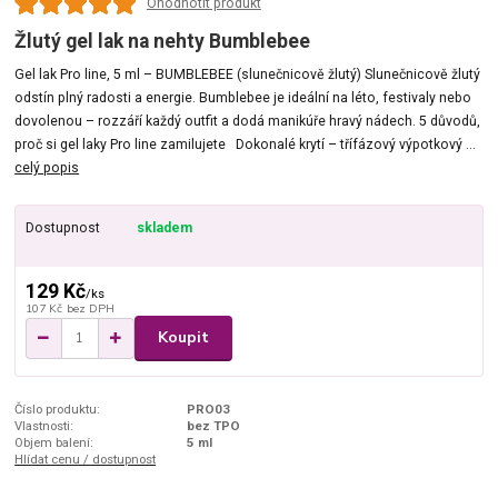
Ohodnotit produkt
Žlutý gel lak na nehty Bumblebee
Gel lak Pro line, 5 ml – BUMBLEBEE (slunečnicově žlutý) Slunečnicově žlutý
odstín plný radosti a energie. Bumblebee je ideální na léto, festivaly nebo
dovolenou – rozzáří každý outfit a dodá manikúře hravý nádech. 5 důvodů,
proč si gel laky Pro line zamilujete Dokonalé krytí – třífázový výpotkový ...
celý popis
Dostupnost
skladem
129 Kč
/
ks
107 Kč
bez DPH
Koupit
Číslo produktu:
PRO03
Vlastnosti:
bez TPO
Objem balení:
5 ml
Hlídat cenu / dostupnost