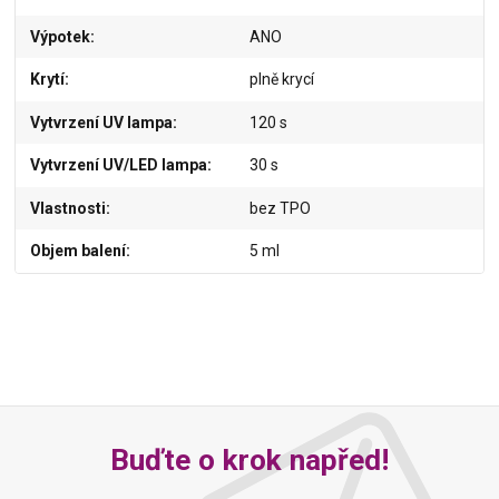
Výpotek
ANO
Krytí
plně krycí
Vytvrzení UV lampa
120 s
Vytvrzení UV/LED lampa
30 s
Vlastnosti
bez TPO
Objem balení
5 ml
Buďte o krok napřed!