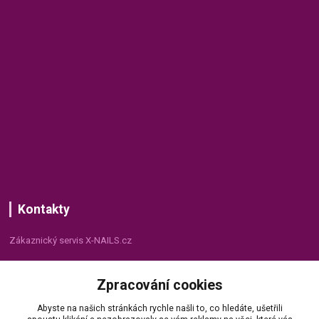
Kontakty
Zákaznický servis X-NAILS.cz
Dana Matušková
Zpracování cookies
+420 735 055 075
(Po - Pá, 8 - 16 hod.)
Abyste na našich stránkách rychle našli to, co hledáte, ušetřili