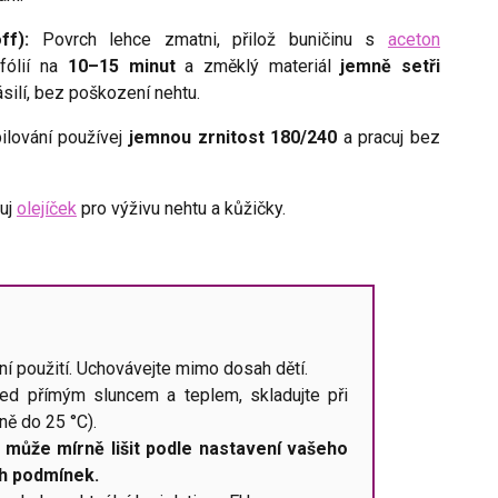
ff):
Povrch lehce zmatni, přilož buničinu s
aceton
 fólií na
10–15 minut
a změklý materiál
jemně setři
silí, bez poškození nehtu.
pilování používej
jemnou zrnitost 180/240
a pracuj bez
kuj
olejíček
pro výživu nehtu a kůžičky.
ní použití. Uchovávejte mimo dosah dětí.
řed přímým sluncem a teplem, skladujte při
ně do 25 °C).
 může mírně lišit podle nastavení vašeho
ch podmínek.