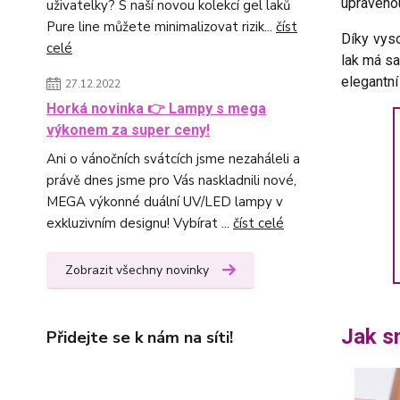
upravenou
uživatelky? S naší novou kolekcí gel laků
Pure line můžete minimalizovat rizik...
číst
Díky vyso
celé
lak má s
elegantní
27.12.2022
Horká novinka 👉 Lampy s mega
výkonem za super ceny!
Ani o vánočních svátcích jsme nezaháleli a
právě dnes jsme pro Vás naskladnili nové,
MEGA výkonné duální UV/LED lampy v
exkluzivním designu! Vybírat ...
číst celé
Zobrazit všechny novinky
Jak s
Přidejte se k nám na síti!