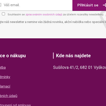
Přihlásit se
Souhlasím se
zpracováním osobních údajů
za účelem rozesílky newsletteru.
jte náš newsletter a nemine vás žádná novinka, akční nabídka nebo speciální 
ce o nákupu
Kde nás najdete
Sušilova 41/2, 682 01 Vyško
atba
dmínky
lamací
bních údajů
stoupení od smlouvy