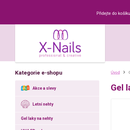
Přidejte do košík
Kategorie e-shopu
Úvod
G
Gel 
Akce a slevy
Letní nehty
Gel laky na nehty