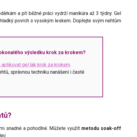
děrkám a při běžné práci vydrží manikúra až 3 týdny. Gel
e hladký povrch s vysokým leskem. Dopřejte svým nehtům
dokonalého výsledku krok za krokem?
 aplikovat gel lak krok za krokem
.
ehtů, správnou techniku nanášení i časté
htů?
elmi snadné a pohodlné. Můžete využít
metodu soak-off
ání.