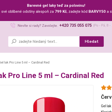
Barevné gel laky teď za polovinu!
u své oblíbené odstíny alespoň za
799 Kč
, zadejte kód
BARVY50
a s
+420 735 055 075
Nevíte si rady? Zavolejte.
(Po - Pá, 8 -
Hledat
el lak Pro Line 5 ml – Cardinal Red
lak Pro Line 5 ml – Cardinal Red
Červ
Gel lak