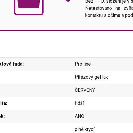
Bez TPO: složení je v s
Netestováno na zvířa
kontaktu s očima a p
ktová řada
Pro line
třífázový gel lak
ČERVENÝ
ita
řidší
ek
ANO
plně krycí