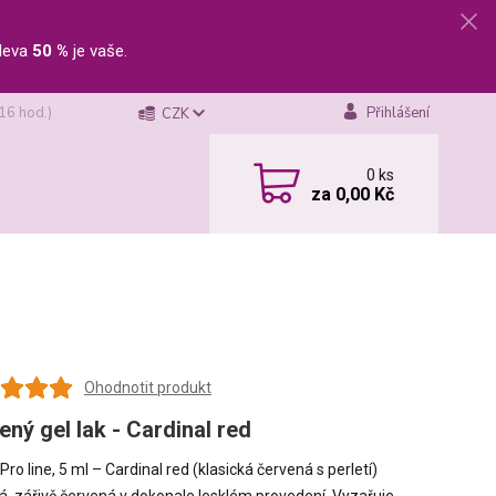
leva
50 %
je vaše.
 16 hod.)
Přihlášení
CZK
0
ks
za
0,00 Kč
Ohodnotit produkt
ený gel lak - Cardinal red
 Pro line, 5 ml – Cardinal red (klasická červená s perletí)