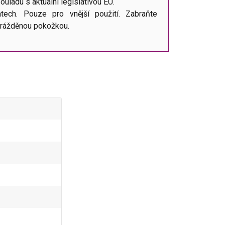
ouladu s aktuální legislativou EU.
tech. Pouze pro vnější použití. Zabraňte
odrážděnou pokožkou.