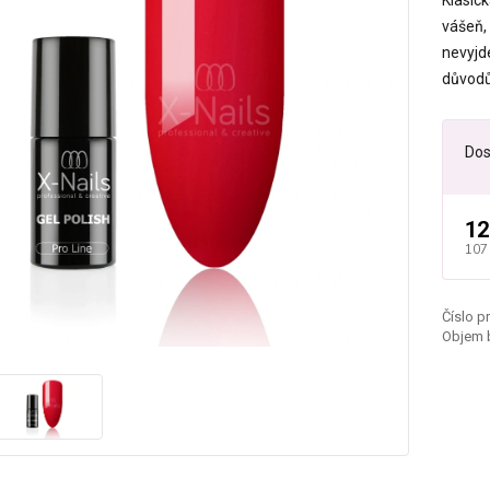
Klasic
vášeň,
nevyjde
důvodů,
Dos
12
107
Číslo p
Objem b