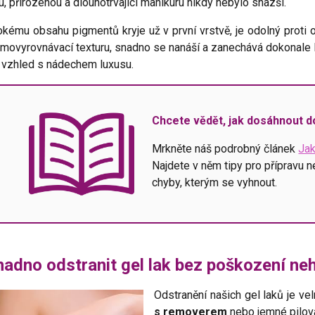
, přirozenou a dlouhotrvající manikúru nikdy nebylo snazší.
kému obsahu pigmentů kryje už v první vrstvě, je odolný proti o
amovyrovnávací texturu, snadno se nanáší a zanechává dokonal
 vzhled s nádechem luxusu.
Chcete vědět, jak dosáhnout 
Mrkněte náš podrobný článek
Jak
Najdete v něm tipy pro přípravu n
chyby, kterým se vyhnout.
nadno odstranit gel lak bez poškození ne
Odstranění našich gel laků je v
s removerem
nebo jemné pilov