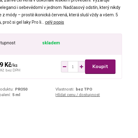
ká, zářivě červená v dokonale lesklém provedení. Vyzařuje
 eleganci i sebevědomí v jednom. Nadčasový odstín, který nikdy
 z módy – prostě ikonická červená, která sluší vždy a všem. 5
 proč si gel laky Pro li...
celý popis
tupnost
skladem
9 Kč
/
ks
Koupit
 Kč
bez DPH
roduktu:
PRO50
Vlastnosti:
bez TPO
alení:
5 ml
Hlídat cenu / dostupnost