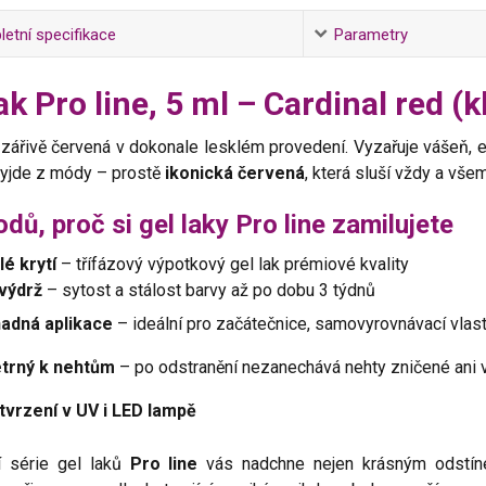
etní specifikace
Parametry
ak Pro line, 5 ml – Cardinal red (k
 zářivě červená v dokonale lesklém provedení. Vyzařuje vášeň, 
vyjde z módy – prostě
ikonická červená
, která sluší vždy a všem
dů, proč si gel laky Pro line zamilujete
é krytí
– třífázový výpotkový gel lak prémiové kvality
výdrž
– sytost a stálost barvy až po dobu 3 týdnů
adná aplikace
– ideální pro začátečnice, samovyrovnávací vlast
trný k nehtům
– po odstranění nezanechává nehty zničené ani
vrzení v UV i LED lampě
ní série gel laků
Pro line
vás nadchne nejen krásným odstínem