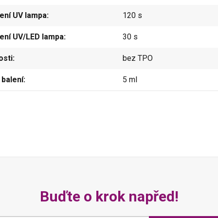
ení UV lampa
120 s
ení UV/LED lampa
30 s
osti
bez TPO
balení
5 ml
Buďte o krok napřed!