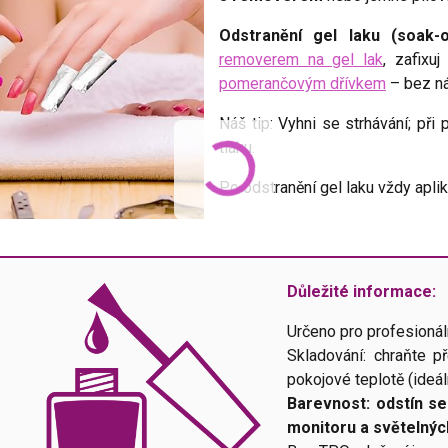
Odstranění gel laku (soak-o
removerem na gel lak
, zafixuj
pomerančovým dřívkem
– bez ná
Náš tip: Vyhni se strhávání; při 
tlaku.
Po odstranění gel laku vždy apli
Důležité informace:
Určeno pro profesionál
Skladování: chraňte p
pokojové teplotě (ideál
Barevnost: odstín se
monitoru a světelný