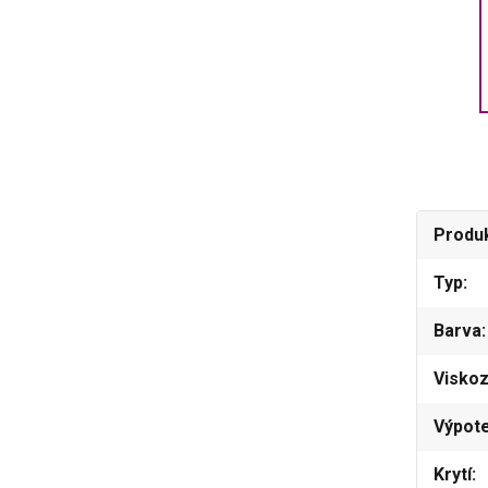
Produ
Typ
Barva
Viskoz
Výpot
Krytí