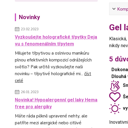
Kompl
Novinky
Gel l
23.02.2023
Vyzkoušejte holografické třpytky Deja
Klasická,
vu s fenomenálním třpytem
nikdy ne
Milujete třpytivou a oslnivou manikúru
5 důvo
plnou efektivních kompozicí odrážejících
světlo? Pak určitě vyzkoušejte naši
Dokonal
novinku – třpytivé holografické mi...
číst
Dlouhá 
celé
Sn
26.01.2023
Še
Novinka! Hypoalergenní gel laky Hema
free pro alergiky
vyt
Máte ráda pěkně upravené nehty, ale
Inovativ
patříte mezi alergické nebo citlivé