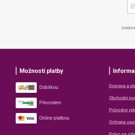
Odebíre
Možnosti platby
Informa
Doprava a pl
Dobírkou
Obchodní po
Převodem
Průvodce rek
Online platbou
Ochrana oso
Právo na od