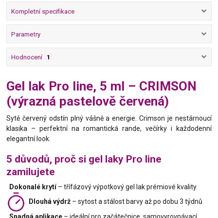
Kompletní specifikace
Parametry
Hodnocení
1
Gel lak Pro line, 5 ml – CRIMSON
(výrazná pastelově červená)
Sytě červený odstín plný vášně a energie. Crimson je nestárnoucí
klasika – perfektní na romantická rande, večírky i každodenní
elegantní look.
5 důvodů, proč si gel laky Pro line
zamilujete
Dokonalé krytí
– třífázový výpotkový gel lak prémiové kvality
Dlouhá výdrž
– sytost a stálost barvy až po dobu 3 týdnů
Snadná aplikace
– ideální pro začátečnice, samovyrovnávací