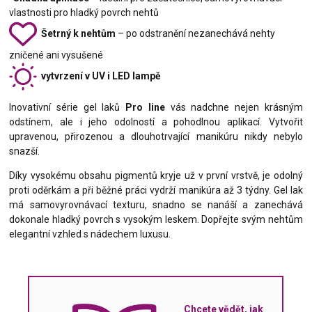
vlastnosti pro hladký povrch nehtů
Šetrný k nehtům
– po odstranění nezanechává nehty
zničené ani vysušené
vytvrzení v UV i LED lampě
Inovativní série gel laků
Pro line
vás nadchne nejen krásným
odstínem, ale i jeho odolností a pohodlnou aplikací. Vytvořit
upravenou, přirozenou a dlouhotrvající manikúru nikdy nebylo
snazší.
Díky vysokému obsahu pigmentů kryje už v první vrstvě, je odolný
proti oděrkám a při běžné práci vydrží manikúra až 3 týdny. Gel lak
má samovyrovnávací texturu, snadno se nanáší a zanechává
dokonale hladký povrch s vysokým leskem. Dopřejte svým nehtům
elegantní vzhled s nádechem luxusu.
Chcete vědět, jak