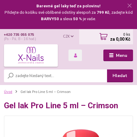
Barevné gel laky teď za polovinu!
Přidejte do košíku své oblíbené odstíny alespoň za
799 Kč
, zadejte kód
BARVY50
a sleva
50 %
je vaše.
0
ks
+420 735 055 075
CZK
za
0,00 Kč
(Po - Pá, 8 - 16 hod.)
Menu
Hledat
Úvod
Gel lak Pro Line 5 ml – Crimson
Gel lak Pro Line 5 ml – Crimson