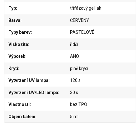
Typ
třífázový gel lak
Barva
ČERVENÝ
Typy barev
PASTELOVÉ
Viskozita
řidší
Výpotek
ANO
Krytí
plně krycí
Vytvrzení UV lampa
120 s
Vytvrzení UV/LED lampa
30 s
Vlastnosti
bez TPO
Objem balení
5 ml