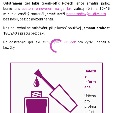
Odstranění gel laku (soak-off):
Povrch lehce zmatni, přilož
buničinu s
aceton removerem na gel lak
, zafixuj fólií na
10–15
minut
a změklý materiál
jemně setři
pomerančovým dřívkem
–
bez násilí, bez poškození nehtu.
Náš tip: Vyhni se strhávání; při pilování používej
jemnou zrnitost
180/240
a pracuj bez tlaku.
Po odstranění gel laku vždy aplikuj
olejíček
pro výživu nehtu a
kůžičky.
Důležit
é
inform
ace:
Určeno
pro
profesi
onální