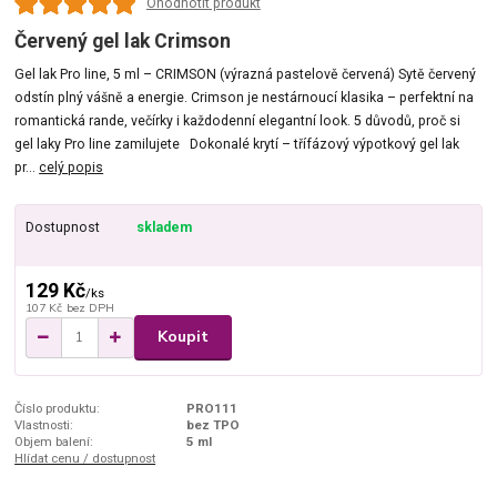
Ohodnotit produkt
Červený gel lak Crimson
Gel lak Pro line, 5 ml – CRIMSON (výrazná pastelově červená) Sytě červený
odstín plný vášně a energie. Crimson je nestárnoucí klasika – perfektní na
romantická rande, večírky i každodenní elegantní look. 5 důvodů, proč si
gel laky Pro line zamilujete Dokonalé krytí – třífázový výpotkový gel lak
pr...
celý popis
Dostupnost
skladem
129 Kč
/
ks
107 Kč
bez DPH
Koupit
Číslo produktu:
PRO111
Vlastnosti:
bez TPO
Objem balení:
5 ml
Hlídat cenu / dostupnost