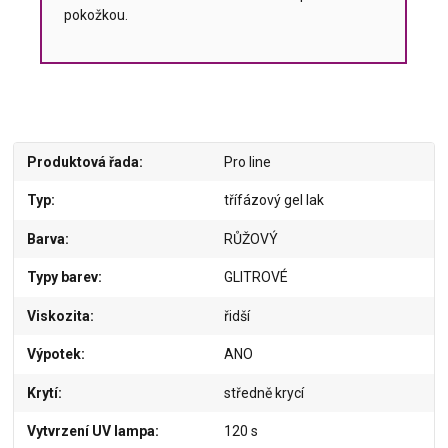
pokožkou.
Produktová řada
Pro line
Typ
třífázový gel lak
Barva
RŮŽOVÝ
Typy barev
GLITROVÉ
Viskozita
řidší
Výpotek
ANO
Krytí
středně krycí
Vytvrzení UV lampa
120 s