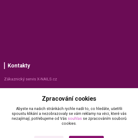
Kontakty
Zákaznický servis X-NAILS.cz
Dana Matušková
Zpracování cookies
+420 735 055 075
(Po - Pá, 8 - 16 hod.)
Abyste na našich stránkách rychle našli to, co hledáte, ušetřili
spoustu klikání a nezobrazovaly se vám reklamy na věci, které vás
info@x-nails.cz
nezajímají, potřebujeme od Vás
souhlas
se zpracováním souborů
cookies.