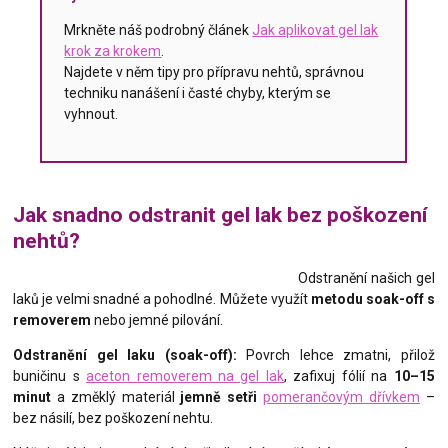
Mrkněte náš podrobný článek
Jak aplikovat gel lak
krok za krokem
.
Najdete v něm tipy pro přípravu nehtů, správnou
techniku nanášení i časté chyby, kterým se
vyhnout.
Jak snadno odstranit gel lak bez poškození
nehtů?
Odstranění našich gel
laků je velmi snadné a pohodlné. Můžete využít
metodu soak-off s
removerem
nebo jemné pilování.
Odstranění gel laku (soak-off):
Povrch lehce zmatni, přilož
buničinu s
aceton removerem na gel lak
, zafixuj fólií na
10–15
minut
a změklý materiál
jemně setři
pomerančovým dřívkem
–
bez násilí, bez poškození nehtu.