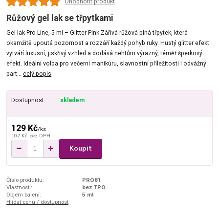
Ohodnotit produkt
Růžový gel lak se třpytkami
Gel lak Pro Line, 5 ml – Glitter Pink Zářivá růžová plná třpytek, která
okamžitě upoutá pozornost a rozzáří každý pohyb ruky. Hustý glitter efekt
vytváří luxusní, jiskřivý vzhled a dodává nehtům výrazný, téměř šperkový
efekt. Ideální volba pro večerní manikúru, slavnostní příležitosti i odvážný
part...
celý popis
Dostupnost
skladem
129 Kč
/
ks
107 Kč
bez DPH
Koupit
Číslo produktu:
PRO81
Vlastnosti:
bez TPO
Objem balení:
5 ml
Hlídat cenu / dostupnost