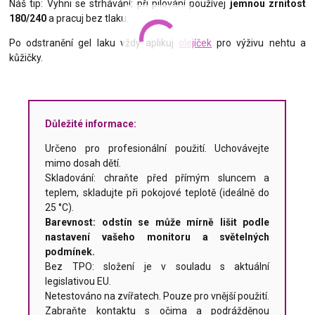
Náš tip: Vyhni se strhávání; při pilování používej
jemnou zrnitost
180/240
a pracuj bez tlaku.
Po odstranění gel laku vždy aplikuj
olejíček
pro výživu nehtu a
kůžičky.
Důležité informace:
Určeno pro profesionální použití. Uchovávejte
mimo dosah dětí.
Skladování: chraňte před přímým sluncem a
teplem, skladujte při pokojové teplotě (ideálně do
25 °C).
Barevnost: odstín se může mírně lišit podle
nastavení vašeho monitoru a světelných
podmínek.
Bez TPO: složení je v souladu s aktuální
legislativou EU.
Netestováno na zvířatech. Pouze pro vnější použití.
Zabraňte kontaktu s očima a podrážděnou