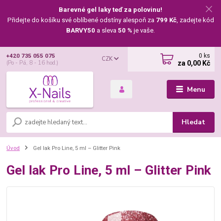
Barevné gel laky teď za polovinu!
Přidejte do košíku své oblíbené odstíny alespoň za
799 Kč
, zadejte kód
BARVY50
a sleva
50 %
je vaše.
0
ks
+420 735 055 075
CZK
za
0,00 Kč
(Po - Pá, 8 - 16 hod.)
Menu
Hledat
Úvod
Gel lak Pro Line, 5 ml – Glitter Pink
Gel lak Pro Line, 5 ml – Glitter Pink