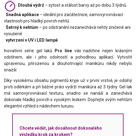
Dlouhá výdrž
– sytost a stálost barvy až po dobu 3 týdnů
Snadná aplikace
– ideální pro začátečnice, samovyrovnávací
vlastnosti pro hladký povrch nehtů
Šetrný k nehtům
– po odstranění nezanechává nehty zničené ani
vysušené
vytvrzení v UV i LED lampě
Inovativní série gel laků
Pro line
vás nadchne nejen krásným
odstínem, ale i jeho odolností a pohodlnou aplikací. Vytvořit
upravenou, přirozenou a dlouhotrvající manikúru nikdy nebylo
snazší.
Díky vysokému obsahu pigmentů kryje už v první vrstvě, je odolný
proti oděrkám a při běžné práci vydrží manikúra až 3 týdny. Gel lak
má samovyrovnávací texturu, snadno se nanáší a zanechává
dokonale hladký povrch s vysokým leskem. Dopřejte svým nehtům
elegantní vzhled s nádechem luxusu.
Chcete vědět, jak dosáhnout dokonalého
výsledku krok za krokem?