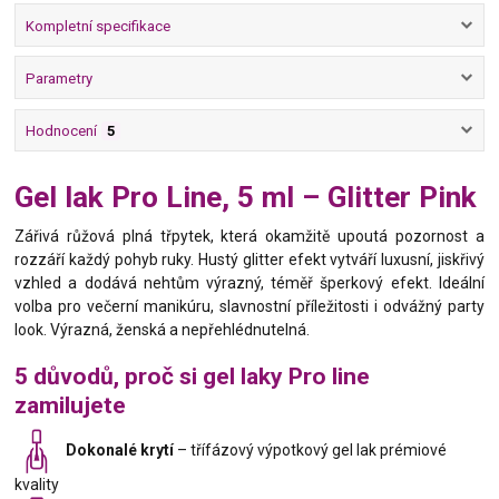
Kompletní specifikace
Parametry
Hodnocení
5
Gel lak Pro Line, 5 ml – Glitter Pink
Zářivá růžová plná třpytek, která okamžitě upoutá pozornost a
rozzáří každý pohyb ruky. Hustý glitter efekt vytváří luxusní, jiskřivý
vzhled a dodává nehtům výrazný, téměř šperkový efekt. Ideální
volba pro večerní manikúru, slavnostní příležitosti i odvážný party
look. Výrazná, ženská a nepřehlédnutelná.
5 důvodů, proč si gel laky Pro line
zamilujete
Dokonalé krytí
– třífázový výpotkový gel lak prémiové
kvality