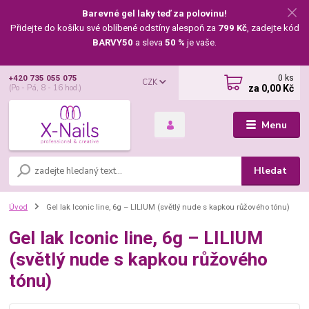
Barevné gel laky teď za polovinu!
Přidejte do košíku své oblíbené odstíny alespoň za
799 Kč
, zadejte kód
BARVY50
a sleva
50 %
je vaše.
0
ks
+420 735 055 075
CZK
za
0,00 Kč
(Po - Pá, 8 - 16 hod.)
Menu
Hledat
Úvod
Gel lak Iconic line, 6g – LILIUM (světlý nude s kapkou růžového tónu)
Gel lak Iconic line, 6g – LILIUM
(světlý nude s kapkou růžového
tónu)