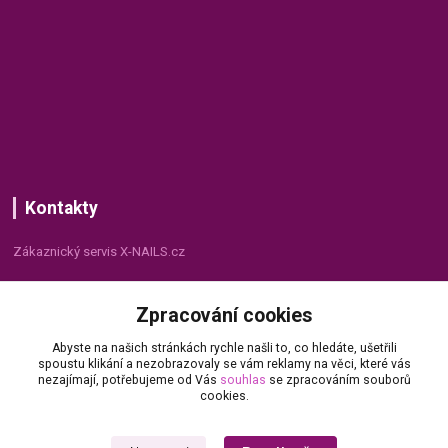
Kontakty
Zákaznický servis X-NAILS.cz
Dana Matušková
Zpracování cookies
+420 735 055 075
(Po - Pá, 8 - 16 hod.)
Abyste na našich stránkách rychle našli to, co hledáte, ušetřili
spoustu klikání a nezobrazovaly se vám reklamy na věci, které vás
info@x-nails.cz
nezajímají, potřebujeme od Vás
souhlas
se zpracováním souborů
cookies.