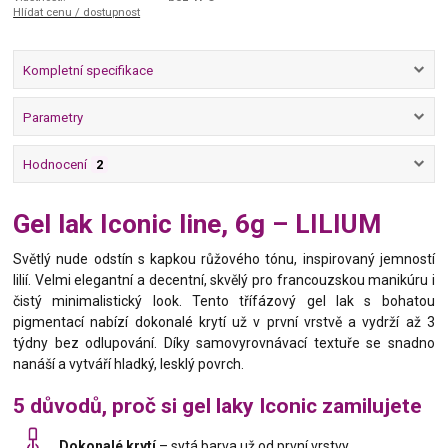
Hlídat cenu / dostupnost
Kompletní specifikace
Parametry
Hodnocení
2
Gel lak Iconic line, 6g – LILIUM
Světlý nude odstín s kapkou růžového tónu, inspirovaný jemností
lilií. Velmi elegantní a decentní, skvělý pro francouzskou manikúru i
čistý minimalistický look. Tento třífázový gel lak s bohatou
pigmentací nabízí dokonalé krytí už v první vrstvě a vydrží až 3
týdny bez odlupování. Díky samovyrovnávací textuře se snadno
nanáší a vytváří hladký, lesklý povrch.
5 důvodů, proč si gel laky Iconic zamilujete
Dokonalé krytí
– sytá barva už od první vrstvy