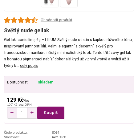
Ohodnotit produkt
Světlý nude gellak
Gel lak Iconic line, 6g – LILIUM Světlý nude odstín s kapkou růžového tónu,
inspirovaný jemností lilií. Velmi elegantní a decentní, skvělý pro
francouzskou manikúru i čistý minimalistický look. Tento třífázový gel lak
s bohatou pigmentací nabízí dokonalé krytí už v první vrstvě a vydrží až 3
týdny b...
celý popis
Dostupnost
skladem
129 Kč
/
ks
107 Kč
bez DPH
Koupit
Číslo produktu:
IC64
Vlastnosti:
bez TPO