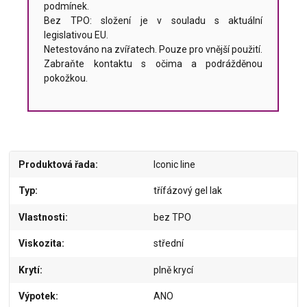
podmínek.
Bez TPO: složení je v souladu s aktuální
legislativou EU.
Netestováno na zvířatech. Pouze pro vnější použití.
Zabraňte kontaktu s očima a podrážděnou
pokožkou.
Produktová řada
Iconic line
Typ
třífázový gel lak
Vlastnosti
bez TPO
Viskozita
střední
Krytí
plně krycí
Výpotek
ANO