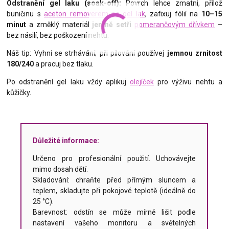
Odstranění gel laku (soak-off):
Povrch lehce zmatni, přilož
buničinu s
aceton removerem na gel lak
, zafixuj fólií na
10–15
minut
a změklý materiál
jemně setři
pomerančovým dřívkem
–
bez násilí, bez poškození nehtu.
Náš tip: Vyhni se strhávání; při pilování používej
jemnou zrnitost
180/240
a pracuj bez tlaku.
Po odstranění gel laku vždy aplikuj
olejíček
pro výživu nehtu a
kůžičky.
Důležité informace:
Určeno pro profesionální použití. Uchovávejte
mimo dosah dětí.
Skladování: chraňte před přímým sluncem a
teplem, skladujte při pokojové teplotě (ideálně do
25 °C).
Barevnost: odstín se může mírně lišit podle
nastavení vašeho monitoru a světelných