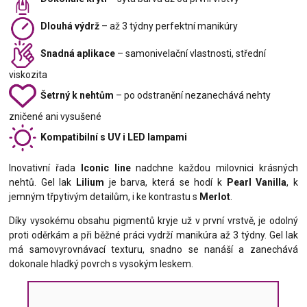
Dlouhá výdrž
– až 3 týdny perfektní manikúry
Snadná aplikace
– samonivelační vlastnosti, střední
viskozita
Šetrný k nehtům
– po odstranění nezanechává nehty
zničené ani vysušené
Kompatibilní s UV i LED lampami
Inovativní řada
Iconic line
nadchne každou milovnici krásných
nehtů. Gel lak
Lilium
je barva, která se hodí k
Pearl Vanilla
, k
jemným třpytivým detailům, i ke kontrastu s
Merlot
.
Díky vysokému obsahu pigmentů kryje už v první vrstvě, je odolný
proti oděrkám a při běžné práci vydrží manikúra až 3 týdny. Gel lak
má samovyrovnávací texturu, snadno se nanáší a zanechává
dokonale hladký povrch s vysokým leskem.