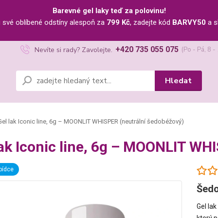
Barevné gel laky teď za polovinu!
u své oblíbené odstíny alespoň za
799 Kč
, zadejte kód
BARVY50
a s
+420 735 055 075
Nevíte si rady? Zavolejte.
(Po - Pá, 8 -
Hledat
el lak Iconic line, 6g – MOONLIT WHISPER (neutrální šedobéžový)
lak Iconic line, 6g – MOONLIT WH
bídce
Šedo
Gel la