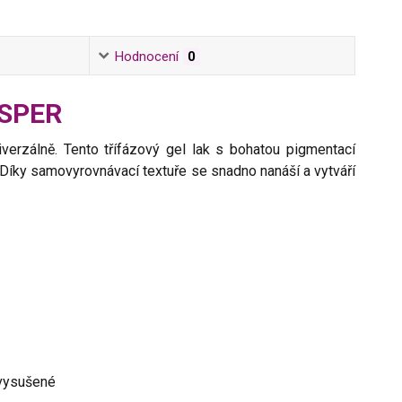
Hodnocení
0
ISPER
verzálně. Tento třífázový gel lak s bohatou pigmentací
í. Díky samovyrovnávací textuře se snadno nanáší a vytváří
 vysušené