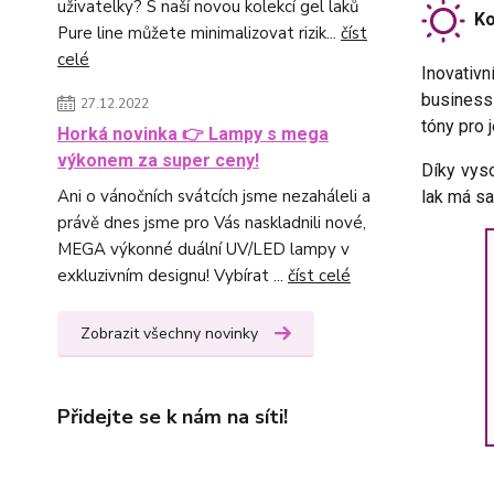
uživatelky? S naší novou kolekcí gel laků
Kom
Pure line můžete minimalizovat rizik...
číst
celé
Inovativn
business
27.12.2022
tóny pro 
Horká novinka 👉 Lampy s mega
výkonem za super ceny!
Díky vyso
Ani o vánočních svátcích jsme nezaháleli a
lak má s
právě dnes jsme pro Vás naskladnili nové,
MEGA výkonné duální UV/LED lampy v
exkluzivním designu! Vybírat ...
číst celé
Zobrazit všechny novinky
Přidejte se k nám na síti!