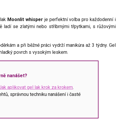
 lak
Moonlit whisper
je perfektní volba pro každodenní i
 ladí se zlatými nebo stříbrnými třpytkami, s růžovými
děrkám a při běžné práci vydrží manikúra až 3 týdny. Gel
 hladký povrch s vysokým leskem.
ávně nanášet?
Jak aplikovat gel lak krok za krokem
.
ehtů, správnou techniku nanášení i časté