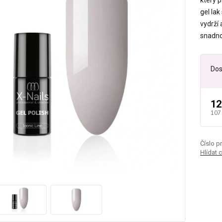
který p
gel lak
vydrží
snadno 
Dos
12
107
Číslo p
Hlídat 