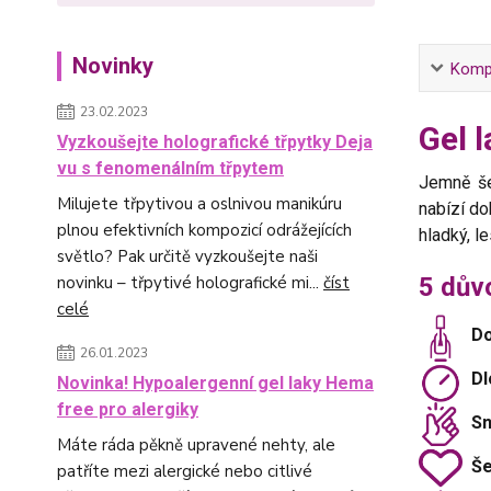
Novinky
Kompl
23.02.2023
Gel 
Vyzkoušejte holografické třpytky Deja
vu s fenomenálním třpytem
Jemně še
Milujete třpytivou a oslnivou manikúru
nabízí do
plnou efektivních kompozicí odrážejících
hladký, l
světlo? Pak určitě vyzkoušejte naši
5 důvo
novinku – třpytivé holografické mi...
číst
celé
Do
26.01.2023
Dl
Novinka! Hypoalergenní gel laky Hema
free pro alergiky
Sn
Máte ráda pěkně upravené nehty, ale
Še
patříte mezi alergické nebo citlivé