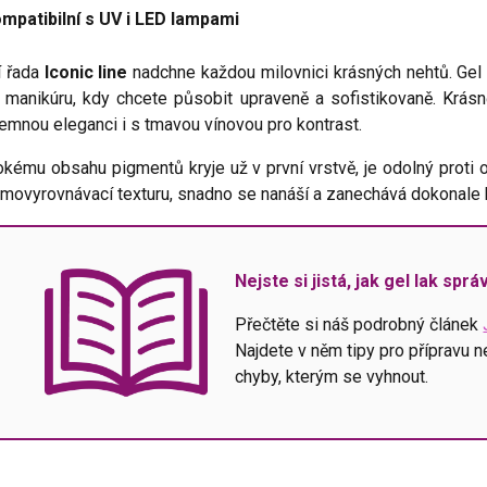
patibilní s UV i LED lampami
í řada
Iconic line
nadchne každou milovnici krásných nehtů. Gel
 manikúru, kdy chcete působit upraveně a sofistikovaně. Krásně
jemnou eleganci i s tmavou vínovou pro kontrast.
kému obsahu pigmentů kryje už v první vrstvě, je odolný proti o
amovyrovnávací texturu, snadno se nanáší a zanechává dokonale
Nejste si jistá, jak gel lak spr
Přečtěte si náš podrobný článek
Najdete v něm tipy pro přípravu n
chyby, kterým se vyhnout.