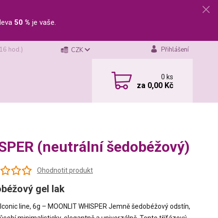
leva
50 %
je vaše.
 16 hod.)
Přihlášení
CZK
0
ks
za
0,00 Kč
ISPER (neutrální šedobéžový)
Ohodnotit produkt
béžový gel lak
k Iconic line, 6g – MOONLIT WHISPER Jemně šedobéžový odstín,