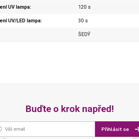
ení UV lampa
120 s
ení UV/LED lampa
30 s
ŠEDÝ
Buďte o krok napřed!
Přihlásit se