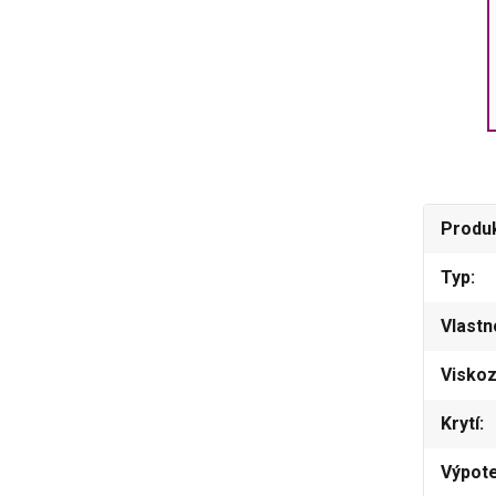
Produ
Typ
Vlastn
Viskoz
Krytí
Výpot