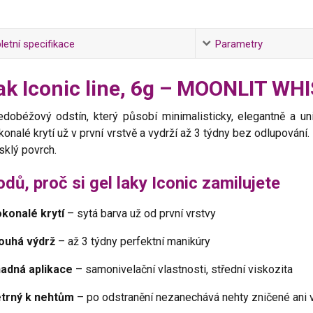
etní specifikace
Parametry
lak Iconic line, 6g – MOONLIT WH
dobéžový odstín, který působí minimalisticky, elegantně a uni
konalé krytí už v první vrstvě a vydrží až 3 týdny bez odlupován
esklý povrch.
dů, proč si gel laky Iconic zamilujete
konalé krytí
– sytá barva už od první vrstvy
ouhá výdrž
– až 3 týdny perfektní manikúry
adná aplikace
– samonivelační vlastnosti, střední viskozita
trný k nehtům
– po odstranění nezanechává nehty zničené ani