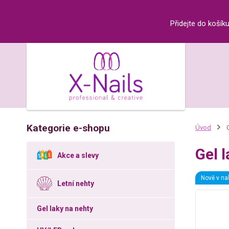
Přidejte do košík
Kategorie e-shopu
Úvod
G
Gel 
Akce a slevy
Nově v na
Letní nehty
Gel laky na nehty