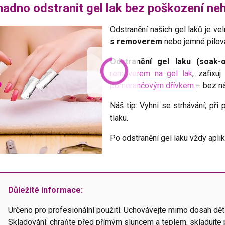
nadno odstranit gel lak bez poškození ne
Odstranění našich gel laků je v
s removerem
nebo jemné pilov
Odstranění gel laku (soak-o
removerem na gel lak
, zafixuj
pomerančovým dřívkem
– bez ná
Náš tip: Vyhni se strhávání; při 
tlaku.
Po odstranění gel laku vždy apli
Důležité informace:
Určeno pro profesionální použití. Uchovávejte mimo dosah dětí
Skladování: chraňte před přímým sluncem a teplem, skladujte p