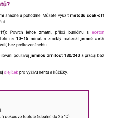
htů?
elmi snadné a pohodlné. Můžete využít
metodu soak-off
ání.
ff):
Povrch lehce zmatni, přilož buničinu s
aceton
 fólií na
10–15 minut
a změklý materiál
jemně setři
silí, bez poškození nehtu.
pilování používej
jemnou zrnitost 180/240
a pracuj bez
kuj
olejíček
pro výživu nehtu a kůžičky.
.
ři pokojové teplotě (ideálně do 25 °C).