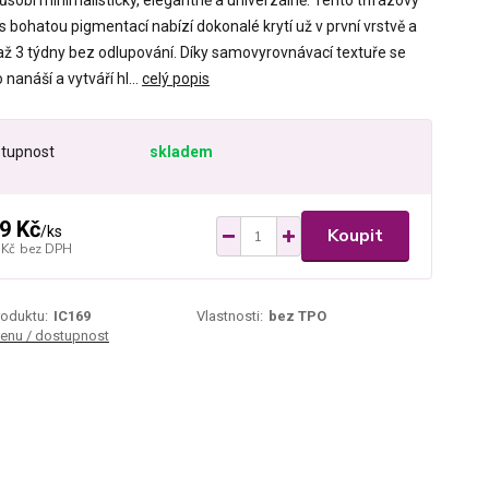
ůsobí minimalisticky, elegantně a univerzálně. Tento třífázový
 s bohatou pigmentací nabízí dokonalé krytí už v první vrstvě a
 až 3 týdny bez odlupování. Díky samovyrovnávací textuře se
nanáší a vytváří hl...
celý popis
tupnost
skladem
9 Kč
/
ks
Koupit
 Kč
bez DPH
roduktu:
IC169
Vlastnosti:
bez TPO
cenu / dostupnost