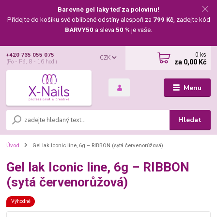
Barevné gel laky teď za polovinu!
Přidejte do košíku své oblíbené odstíny alespoň za
799 Kč
, zadejte kód
BARVY50
a sleva
50 %
je vaše.
0
ks
+420 735 055 075
CZK
za
0,00 Kč
(Po - Pá, 8 - 16 hod.)
Menu
Hledat
Úvod
Gel lak Iconic line, 6g – RIBBON (sytá červenorůžová)
Gel lak Iconic line, 6g – RIBBON
(sytá červenorůžová)
Výhodné