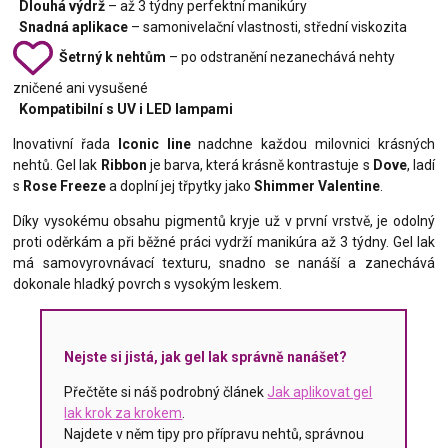
Dlouhá výdrž
– až 3 týdny perfektní manikúry
Snadná aplikace
– samonivelační vlastnosti, střední viskozita
Šetrný k nehtům
– po odstranění nezanechává nehty
zničené ani vysušené
Kompatibilní s UV i LED lampami
Inovativní řada
Iconic line
nadchne každou milovnici krásných
nehtů. Gel lak
Ribbon
je barva, která krásně kontrastuje s
Dove
, ladí
s
Rose Freeze
a doplní jej třpytky jako
Shimmer Valentine
.
Díky vysokému obsahu pigmentů kryje už v první vrstvě, je odolný
proti oděrkám a při běžné práci vydrží manikúra až 3 týdny. Gel lak
má samovyrovnávací texturu, snadno se nanáší a zanechává
dokonale hladký povrch s vysokým leskem.
Nejste si jistá, jak gel lak správně nanášet?
Přečtěte si náš podrobný článek
Jak aplikovat gel
lak krok za krokem
.
Najdete v něm tipy pro přípravu nehtů, správnou