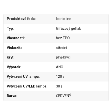
Produktová řada
Iconic line
Typ
třífázový gel lak
Vlastnosti
bez TPO
Viskozita
střední
Krytí
plně krycí
Výpotek
ANO
Vytvrzení UV lampa
120 s
Vytvrzení UV/LED lampa
30 s
Barva
ČERVENÝ