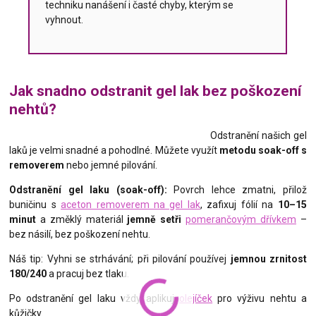
techniku nanášení i časté chyby, kterým se
vyhnout.
Jak snadno odstranit gel lak bez poškození
nehtů?
Odstranění našich gel
laků je velmi snadné a pohodlné. Můžete využít
metodu soak-off s
removerem
nebo jemné pilování.
Odstranění gel laku (soak-off):
Povrch lehce zmatni, přilož
buničinu s
aceton removerem na gel lak
, zafixuj fólií na
10–15
minut
a změklý materiál
jemně setři
pomerančovým dřívkem
–
bez násilí, bez poškození nehtu.
Náš tip: Vyhni se strhávání; při pilování používej
jemnou zrnitost
180/240
a pracuj bez tlaku.
Po odstranění gel laku vždy aplikuj
olejíček
pro výživu nehtu a
kůžičky.