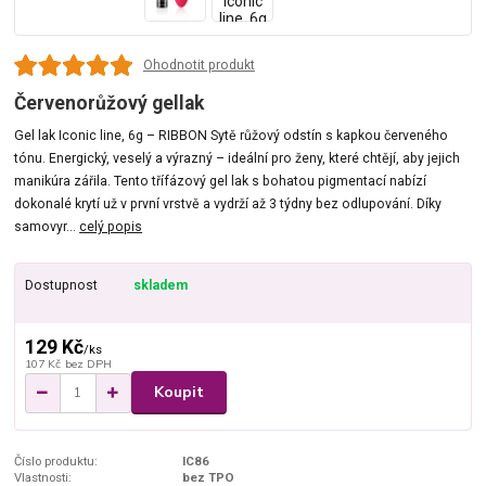
Ohodnotit produkt
Červenorůžový gellak
Gel lak Iconic line, 6g – RIBBON Sytě růžový odstín s kapkou červeného
tónu. Energický, veselý a výrazný – ideální pro ženy, které chtějí, aby jejich
manikúra zářila. Tento třífázový gel lak s bohatou pigmentací nabízí
dokonalé krytí už v první vrstvě a vydrží až 3 týdny bez odlupování. Díky
samovyr...
celý popis
Dostupnost
skladem
129 Kč
/
ks
107 Kč
bez DPH
Koupit
Číslo produktu:
IC86
Vlastnosti:
bez TPO