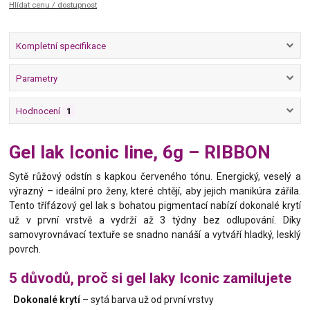
Hlídat cenu / dostupnost
Kompletní specifikace
Parametry
Hodnocení
1
Gel lak Iconic line, 6g – RIBBON
Sytě růžový odstín s kapkou červeného tónu. Energický, veselý a
výrazný – ideální pro ženy, které chtějí, aby jejich manikúra zářila.
Tento třífázový gel lak s bohatou pigmentací nabízí dokonalé krytí
už v první vrstvě a vydrží až 3 týdny bez odlupování. Díky
samovyrovnávací textuře se snadno nanáší a vytváří hladký, lesklý
povrch.
5 důvodů, proč si gel laky Iconic zamilujete
Dokonalé krytí
– sytá barva už od první vrstvy