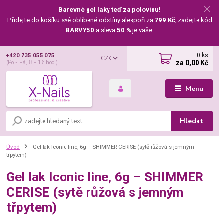
Barevné gel laky teď za polovinu!
Přidejte do košíku své oblíbené odstíny alespoň za
799 Kč
, zadejte kód
BARVY50
a sleva
50 %
je vaše.
0
ks
+420 735 055 075
CZK
za
0,00 Kč
(Po - Pá, 8 - 16 hod.)
Menu
Hledat
Úvod
Gel lak Iconic line, 6g – SHIMMER CERISE (sytě růžová s jemným
třpytem)
Gel lak Iconic line, 6g – SHIMMER
CERISE (sytě růžová s jemným
třpytem)