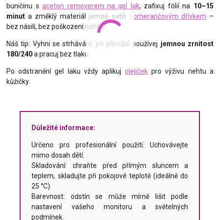
buničinu s
aceton removerem na gel lak
, zafixuj fólií na
10–15
minut
a změklý materiál
jemně setři
pomerančovým dřívkem
–
bez násilí, bez poškození nehtu.
Náš tip: Vyhni se strhávání; při pilování používej
jemnou zrnitost
180/240
a pracuj bez tlaku.
Po odstranění gel laku vždy aplikuj
olejíček
pro výživu nehtu a
kůžičky.
Důležité informace:
Určeno pro profesionální použití. Uchovávejte
mimo dosah dětí.
Skladování: chraňte před přímým sluncem a
teplem, skladujte při pokojové teplotě (ideálně do
25 °C).
Barevnost: odstín se může mírně lišit podle
nastavení vašeho monitoru a světelných
podmínek.