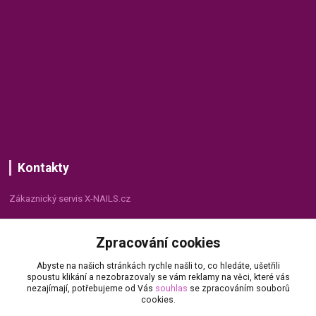
Kontakty
Zákaznický servis X-NAILS.cz
Dana Matušková
Zpracování cookies
+420 735 055 075
(Po - Pá, 8 - 16 hod.)
Abyste na našich stránkách rychle našli to, co hledáte, ušetřili
spoustu klikání a nezobrazovaly se vám reklamy na věci, které vás
info@x-nails.cz
nezajímají, potřebujeme od Vás
souhlas
se zpracováním souborů
cookies.