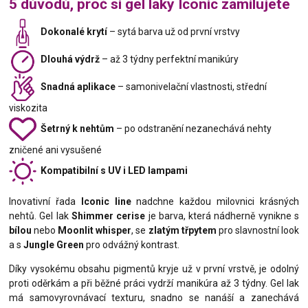
5 důvodů, proč si gel laky Iconic zamilujete
Dokonalé krytí
– sytá barva už od první vrstvy
Dlouhá výdrž
– až 3 týdny perfektní manikúry
Snadná aplikace
– samonivelační vlastnosti, střední
viskozita
Šetrný k nehtům
– po odstranění nezanechává nehty
zničené ani vysušené
Kompatibilní s UV i LED lampami
Inovativní řada
Iconic line
nadchne každou milovnici krásných
nehtů. Gel lak
Shimmer cerise
je barva, která nádherně vynikne s
bílou
nebo
Moonlit whisper
, se
zlatým třpytem
pro slavnostní look
a s
Jungle Green
pro odvážný kontrast.
Díky vysokému obsahu pigmentů kryje už v první vrstvě, je odolný
proti oděrkám a při běžné práci vydrží manikúra až 3 týdny. Gel lak
má samovyrovnávací texturu, snadno se nanáší a zanechává