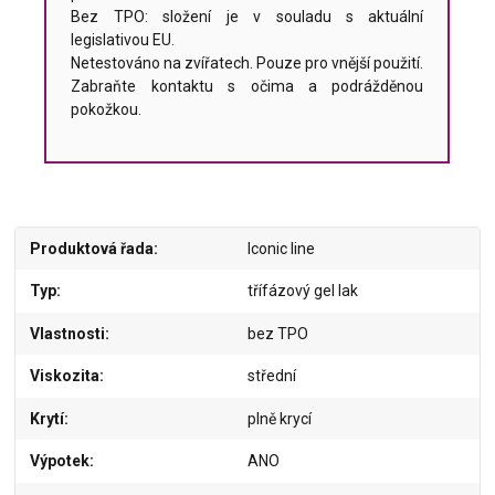
Bez TPO: složení je v souladu s aktuální
legislativou EU.
Netestováno na zvířatech. Pouze pro vnější použití.
Zabraňte kontaktu s očima a podrážděnou
pokožkou.
Produktová řada
Iconic line
Typ
třífázový gel lak
Vlastnosti
bez TPO
Viskozita
střední
Krytí
plně krycí
Výpotek
ANO