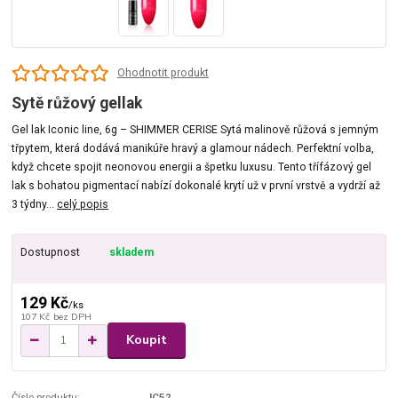
Ohodnotit produkt
Sytě růžový gellak
Gel lak Iconic line, 6g – SHIMMER CERISE Sytá malinově růžová s jemným
třpytem, která dodává manikúře hravý a glamour nádech. Perfektní volba,
když chcete spojit neonovou energii a špetku luxusu. Tento třífázový gel
lak s bohatou pigmentací nabízí dokonalé krytí už v první vrstvě a vydrží až
3 týdny...
celý popis
Dostupnost
skladem
129 Kč
/
ks
107 Kč
bez DPH
Koupit
Číslo produktu:
IC52