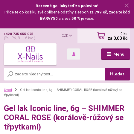
Barevné gel laky teď za polovinu!
Přidejte do košíku své oblíbené odstíny alespoň za
799 Kč
, zadejte kód
BARVY50
a sleva
50 %
je vaše.
0
ks
+420 735 055 075
CZK
za
0,00 Kč
(Po - Pá, 8 - 16 hod.)
Menu
Hledat
Úvod
Gel lak Iconic line, 6g – SHIMMER CORAL ROSE (korálově-růžový se
třpytkami)
Gel lak Iconic line, 6g – SHIMMER
CORAL ROSE (korálově-růžový se
třpytkami)