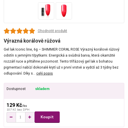
Ohodnotit produkt
Výrazná korálově růžová
Gel lak Iconic line, 6g – SHIMMER CORAL ROSE Výrazný korálově růžový
odstín s jemnými třpytkami. Energická a svůdná barva, která okamžitě
rozzáří ruce a přitáhne pozornost. Tento třífázový gel lak s bohatou
pigmentací nabízí dokonalé krytí už v první vrstvě a vydrží až 3 týdny bez
odlupování. Díky s...
celý popis
Dostupnost
skladem
129 Kč
/
ks
107 Kč
bez DPH
Koupit