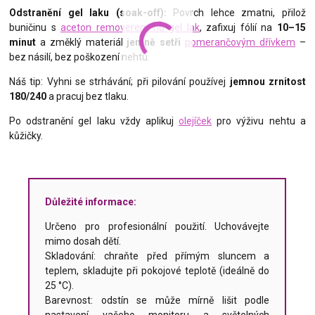
Odstranění gel laku (soak-off):
Povrch lehce zmatni, přilož
buničinu s
aceton removerem na gel lak
, zafixuj fólií na
10–15
minut
a změklý materiál
jemně setři
pomerančovým dřívkem
–
bez násilí, bez poškození nehtu.
Náš tip: Vyhni se strhávání; při pilování používej
jemnou zrnitost
180/240
a pracuj bez tlaku.
Po odstranění gel laku vždy aplikuj
olejíček
pro výživu nehtu a
kůžičky.
Důležité informace:
Určeno pro profesionální použití. Uchovávejte
mimo dosah dětí.
Skladování: chraňte před přímým sluncem a
teplem, skladujte při pokojové teplotě (ideálně do
25 °C).
Barevnost: odstín se může mírně lišit podle
nastavení vašeho monitoru a světelných