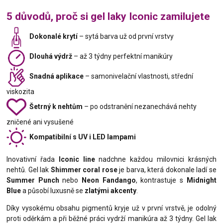
5 důvodů, proč si gel laky Iconic zamilujete
Dokonalé krytí
– sytá barva už od první vrstvy
Dlouhá výdrž
– až 3 týdny perfektní manikúry
Snadná aplikace
– samonivelační vlastnosti, střední
viskozita
Šetrný k nehtům
– po odstranění nezanechává nehty
zničené ani vysušené
Kompatibilní s UV i LED lampami
Inovativní řada
Iconic line
nadchne každou milovnici krásných
nehtů. Gel lak
Shimmer coral rose
je barva, která dokonale ladí se
Summer Punch
nebo
Neon Fandango
, kontrastuje s
Midnight
Blue
a působí luxusně se
zlatými akcenty
.
Díky vysokému obsahu pigmentů kryje už v první vrstvě, je odolný
proti oděrkám a při běžné práci vydrží manikúra až 3 týdny. Gel lak