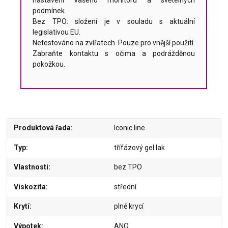
podmínek.
Bez TPO: složení je v souladu s aktuální
legislativou EU.
Netestováno na zvířatech. Pouze pro vnější použití.
Zabraňte kontaktu s očima a podrážděnou
pokožkou.
Produktová řada
Iconic line
Typ
třífázový gel lak
Vlastnosti
bez TPO
Viskozita
střední
Krytí
plně krycí
Výpotek
ANO