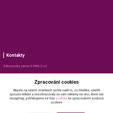
Kontakty
Zákaznický servis X-NAILS.cz
Dana Matušková
Zpracování cookies
+420 735 055 075
(Po - Pá, 8 - 16 hod.)
Abyste na našich stránkách rychle našli to, co hledáte, ušetřili
spoustu klikání a nezobrazovaly se vám reklamy na věci, které vás
info@x-nails.cz
nezajímají, potřebujeme od Vás
souhlas
se zpracováním souborů
cookies.