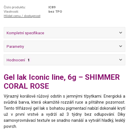
Číslo produktu:
IC89
Vlastnosti:
bez TPO
Hlídat cenu / dostupnost
Kompletní specifikace
Parametry
Hodnocení
1
Gel lak Iconic line, 6g – SHIMMER
CORAL ROSE
Výrazný korálově růžový odstín s jemnými třpytkami. Energická a
svůdná barva, která okamžitě rozzáří ruce a přitáhne pozornost.
Tento třífázový gel lak s bohatou pigmentací nabízí dokonalé krytí
už v první vrstvě a vydrží až 3 týdny bez odlupování. Díky
samovyrovnávací textuře se snadno nanáší a vytváří hladký, lesklý
povrch.