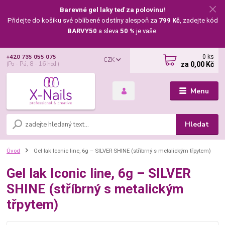
Barevné gel laky teď za polovinu!
Přidejte do košíku své oblíbené odstíny alespoň za
799 Kč
, zadejte kód
BARVY50
a sleva
50 %
je vaše.
0
ks
+420 735 055 075
CZK
za
0,00 Kč
(Po - Pá, 8 - 16 hod.)
Menu
Hledat
Úvod
Gel lak Iconic line, 6g – SILVER SHINE (stříbrný s metalickým třpytem)
Gel lak Iconic line, 6g – SILVER
SHINE (stříbrný s metalickým
třpytem)