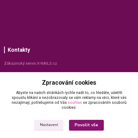
Kontakty
Zákaznický servis X-NAILS.cz
Dana Matušková
Zpracování cookies
+420 735 055 075
(Po - Pá, 8 - 16 hod.)
Abyste na našich stránkách rychle našli to, co hledáte, ušetřili
spoustu klikání a nezobrazovaly se vám reklamy na věci, které vás
info@x-nails.cz
nezajímají, potřebujeme od Vás
souhlas
se zpracováním souborů
cookies.
Povolit vše
Nastavení