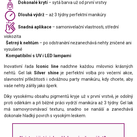
Dokonalé krytí
– sytá barva už od první vrstvy
Dlouhá výdrž
– až 3 týdny perfektní manikúry
Snadná aplikace
– samonivelační vlastnosti, střední
viskozita
Šetrný k nehtům
– po odstranění nezanechává nehty zničené ani
vysušené
Kompatibilní s UV i LED lampami
Inovativní řada
Iconic line
nadchne každou milovnici krásných
nehtů. Gel lak
Silver shine
je perfektní volba pro večerní akce,
slavnostní příležitosti i odvážnou party manikúru, kdy chcete, aby
vaše nehty zářily jako šperk.
Díky vysokému obsahu pigmentů kryje už v první vrstvě, je odolný
proti oděrkám a při běžné práci vydrží manikúra až 3 týdny. Gel lak
má samovyrovnávací texturu, snadno se nanáší a zanechává
dokonale hladký povrch s vysokým leskem.