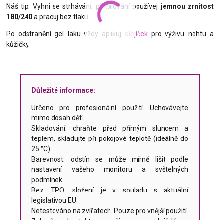
Náš tip: Vyhni se strhávání; při pilování používej
jemnou zrnitost
180/240
a pracuj bez tlaku.
Po odstranění gel laku vždy aplikuj
olejíček
pro výživu nehtu a
kůžičky.
Důležité informace:
Určeno pro profesionální použití. Uchovávejte
mimo dosah dětí.
Skladování: chraňte před přímým sluncem a
teplem, skladujte při pokojové teplotě (ideálně do
25 °C).
Barevnost: odstín se může mírně lišit podle
nastavení vašeho monitoru a světelných
podmínek.
Bez TPO: složení je v souladu s aktuální
legislativou EU.
Netestováno na zvířatech. Pouze pro vnější použití.