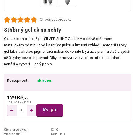
Ohodnotit produkt
Stříbrný gellak na nehty
Gel lak Iconic line, 6g – SILVER SHINE Gel lak v oslnivě stříbrném
metalickém odstínu dodá nehtům jiskru a luxusní vzhled. Tento třífázový
gel lak s bohatou pigmentací nabízí dokonalé krytí už v první vrstvě a vydrží
až 3 týdny bez odlupování. Díky samovyrovnávací textuře se snadno
nanáší a vytváří ...
celý popis
Dostupnost
skladem
129 Kč
/
ks
107 Kč
bez DPH
Koupit
Číslo produktu:
IC10
Vlastnosti:
bez TPO