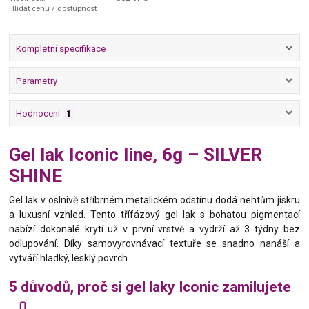
Hlídat cenu / dostupnost
Kompletní specifikace
Parametry
Hodnocení
1
Gel lak Iconic line, 6g – SILVER
SHINE
Gel lak v oslnivě stříbrném metalickém odstínu dodá nehtům jiskru
a luxusní vzhled. Tento třífázový gel lak s bohatou pigmentací
nabízí dokonalé krytí už v první vrstvě a vydrží až 3 týdny bez
odlupování. Díky samovyrovnávací textuře se snadno nanáší a
vytváří hladký, lesklý povrch.
5 důvodů, proč si gel laky Iconic zamilujete