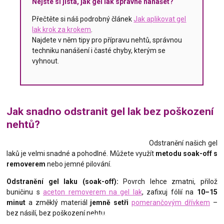
Nejste si jistá, jak gel lak správně nanášet?
Přečtěte si náš podrobný článek
Jak aplikovat gel
lak krok za krokem
.
Najdete v něm tipy pro přípravu nehtů, správnou
techniku nanášení i časté chyby, kterým se
vyhnout.
Jak snadno odstranit gel lak bez poškození
nehtů?
Odstranění našich gel
laků je velmi snadné a pohodlné. Můžete využít
metodu soak-off s
removerem
nebo jemné pilování.
Odstranění gel laku (soak-off):
Povrch lehce zmatni, přilož
buničinu s
aceton removerem na gel lak
, zafixuj fólií na
10–15
minut
a změklý materiál
jemně setři
pomerančovým dřívkem
–
bez násilí, bez poškození nehtu.