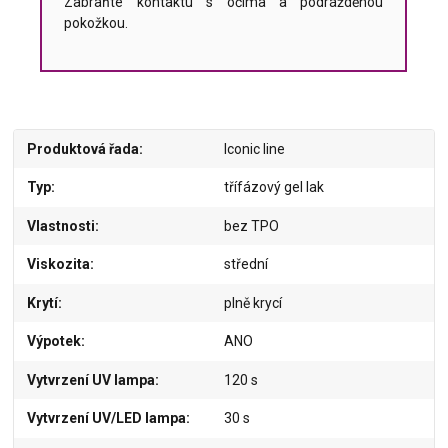
Zabraňte kontaktu s očima a podrážděnou
pokožkou.
Produktová řada
Iconic line
Typ
třífázový gel lak
Vlastnosti
bez TPO
Viskozita
střední
Krytí
plně krycí
Výpotek
ANO
Vytvrzení UV lampa
120 s
Vytvrzení UV/LED lampa
30 s