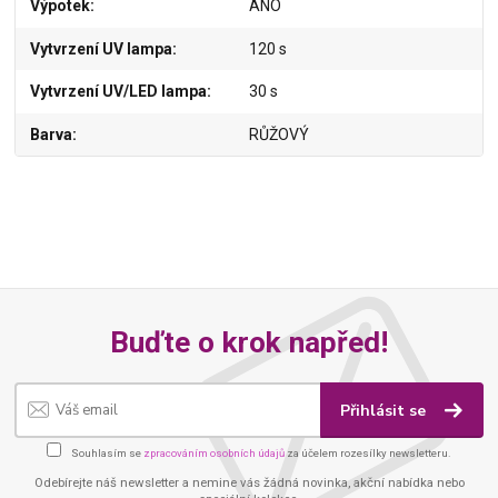
Výpotek
ANO
Vytvrzení UV lampa
120 s
Vytvrzení UV/LED lampa
30 s
Barva
RŮŽOVÝ
Buďte o krok napřed!
Přihlásit se
Souhlasím se
zpracováním osobních údajů
za účelem rozesílky newsletteru.
Odebírejte náš newsletter a nemine vás žádná novinka, akční nabídka nebo