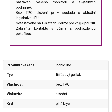
nastavení vašeho monitoru a světelných
podmínek.
Bez TPO: složení je v souladu s aktuální
legislativou EU.
Netestováno na zvířatech. Pouze pro vnější použití.
Zabraňte kontaktu s očima a podrážděnou
pokožkou.
Produktová řada
Iconic line
Typ
třífázový gel lak
Vlastnosti
bez TPO
Viskozita
střední
Krytí
plně krycí