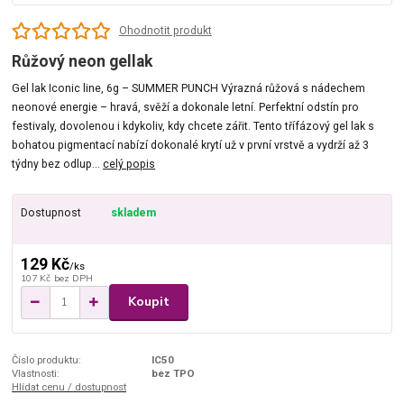
Ohodnotit produkt
Růžový neon gellak
Gel lak Iconic line, 6g – SUMMER PUNCH Výrazná růžová s nádechem
neonové energie – hravá, svěží a dokonale letní. Perfektní odstín pro
festivaly, dovolenou i kdykoliv, kdy chcete zářit. Tento třífázový gel lak s
bohatou pigmentací nabízí dokonalé krytí už v první vrstvě a vydrží až 3
týdny bez odlup...
celý popis
Dostupnost
skladem
129 Kč
/
ks
107 Kč
bez DPH
Koupit
Číslo produktu:
IC50
Vlastnosti:
bez TPO
Hlídat cenu / dostupnost