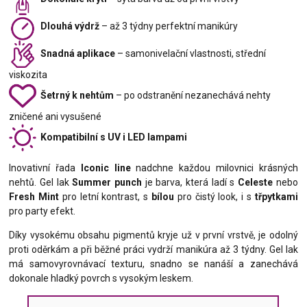
Dlouhá výdrž
– až 3 týdny perfektní manikúry
Snadná aplikace
– samonivelační vlastnosti, střední
viskozita
Šetrný k nehtům
– po odstranění nezanechává nehty
zničené ani vysušené
Kompatibilní s UV i LED lampami
Inovativní řada
Iconic line
nadchne každou milovnici krásných
nehtů. Gel lak
Summer punch
je barva, která ladí s
Celeste
nebo
Fresh Mint
pro letní kontrast, s
bílou
pro čistý look, i s
třpytkami
pro party efekt.
Díky vysokému obsahu pigmentů kryje už v první vrstvě, je odolný
proti oděrkám a při běžné práci vydrží manikúra až 3 týdny. Gel lak
má samovyrovnávací texturu, snadno se nanáší a zanechává
dokonale hladký povrch s vysokým leskem.