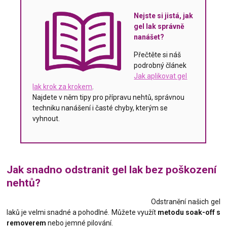
Nejste si jistá, jak
gel lak správně
nanášet?
Přečtěte si náš
podrobný článek
Jak aplikovat gel
lak krok za krokem
.
Najdete v něm tipy pro přípravu nehtů, správnou
techniku nanášení i časté chyby, kterým se
vyhnout.
Jak snadno odstranit gel lak bez poškození
nehtů?
Odstranění našich gel
laků je velmi snadné a pohodlné. Můžete využít
metodu soak-off s
removerem
nebo jemné pilování.