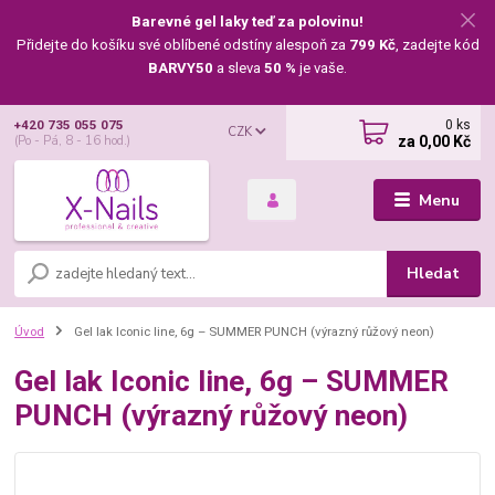
Barevné gel laky teď za polovinu!
Přidejte do košíku své oblíbené odstíny alespoň za
799 Kč
, zadejte kód
BARVY50
a sleva
50 %
je vaše.
0
ks
+420 735 055 075
CZK
za
0,00 Kč
(Po - Pá, 8 - 16 hod.)
Menu
Hledat
Úvod
Gel lak Iconic line, 6g – SUMMER PUNCH (výrazný růžový neon)
Gel lak Iconic line, 6g – SUMMER
PUNCH (výrazný růžový neon)