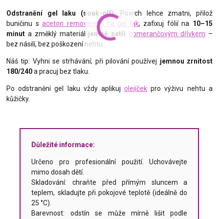
Odstranění gel laku (soak-off):
Povrch lehce zmatni, přilož
buničinu s
aceton removerem na gel lak
, zafixuj fólií na
10–15
minut
a změklý materiál
jemně setři
pomerančovým dřívkem
–
bez násilí, bez poškození nehtu.
Náš tip: Vyhni se strhávání; při pilování používej
jemnou zrnitost
180/240
a pracuj bez tlaku.
Po odstranění gel laku vždy aplikuj
olejíček
pro výživu nehtu a
kůžičky.
Důležité informace:
Určeno pro profesionální použití. Uchovávejte
mimo dosah dětí.
Skladování: chraňte před přímým sluncem a
teplem, skladujte při pokojové teplotě (ideálně do
25 °C).
Barevnost: odstín se může mírně lišit podle