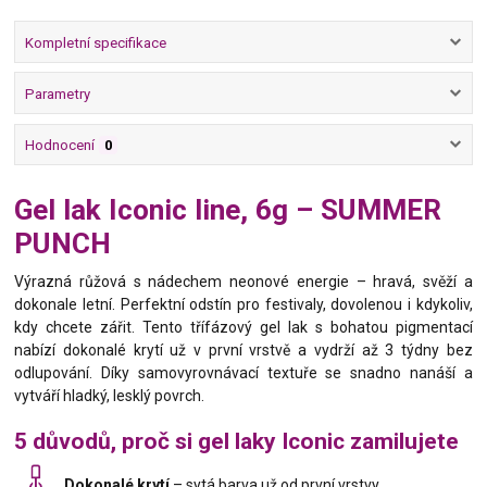
Kompletní specifikace
Parametry
Hodnocení
0
Gel lak Iconic line, 6g – SUMMER
PUNCH
Výrazná růžová s nádechem neonové energie – hravá, svěží a
dokonale letní. Perfektní odstín pro festivaly, dovolenou i kdykoliv,
kdy chcete zářit. Tento třífázový gel lak s bohatou pigmentací
nabízí dokonalé krytí už v první vrstvě a vydrží až 3 týdny bez
odlupování. Díky samovyrovnávací textuře se snadno nanáší a
vytváří hladký, lesklý povrch.
5 důvodů, proč si gel laky Iconic zamilujete
Dokonalé krytí
– sytá barva už od první vrstvy