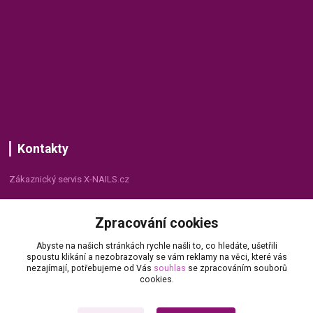
Kontakty
Zákaznický servis X-NAILS.cz
Dana Matušková
Zpracování cookies
+420 735 055 075
(Po - Pá, 8 - 16 hod.)
Abyste na našich stránkách rychle našli to, co hledáte, ušetřili
spoustu klikání a nezobrazovaly se vám reklamy na věci, které vás
info@x-nails.cz
nezajímají, potřebujeme od Vás
souhlas
se zpracováním souborů
cookies.