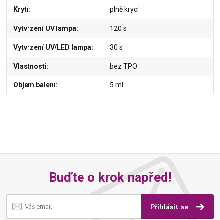
Krytí
plně krycí
Vytvrzení UV lampa
120 s
Vytvrzení UV/LED lampa
30 s
Vlastnosti
bez TPO
Objem balení
5 ml
Buďte o krok napřed!
Přihlásit se