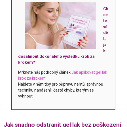
Ch
ce
te
vě
dě
t,
ja
k
dosáhnout dokonalého výsledku krok za
krokem?
Mrkněte náš podrobný článek
Jak aplikovat gel lak
krok za krokem
.
Najdete v něm tipy pro přípravu nehtů, správnou
techniku nanášení i časté chyby, kterým se
vyhnout.
Jak snadno odstranit gel lak bez poškození