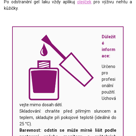
Po odstranění gel laku vždy aplikuj
olejíček
pro výživu nehtu a
kůžičky.
Důležit
é
inform
ace:
Určeno
pro
profesi
onální
použití.
Uchová
vejte mimo dosah dětí.
Skladování: chraňte před přímým sluncem a
teplem, skladujte při pokojové teplotě (ideálně do
25 °C).
Barevnost: odstín se může mírně lišit podle