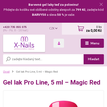
Barevné gel laky teď za polovinu!
Přidejte do košíku své oblíbené odstíny alespoň za
799 Kč
, zadejte kód
BARVY50
a sleva
50 %
je vaše.
0
ks
+420 735 055 075
CZK
za
0,00 Kč
(Po - Pá, 8 - 16 hod.)
Menu
Hledat
Úvod
Gel lak Pro Line, 5 ml – Magic Red
Gel lak Pro Line, 5 ml – Magic Red