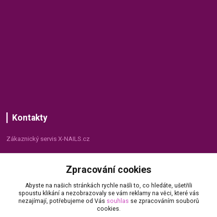
Kontakty
Zákaznický servis X-NAILS.cz
Dana Matušková
Zpracování cookies
+420 735 055 075
(Po - Pá, 8 - 16 hod.)
Abyste na našich stránkách rychle našli to, co hledáte, ušetřili
spoustu klikání a nezobrazovaly se vám reklamy na věci, které vás
info@x-nails.cz
nezajímají, potřebujeme od Vás
souhlas
se zpracováním souborů
cookies.