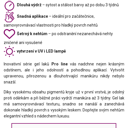
Dlouhá výdrž
– sytost a stálost barvy až po dobu 3 týdnů
Snadná aplikace
– ideální pro začátečnice,
samovyrovnávací vlastnosti pro hladký povrch nehtů
Šetrný k nehtům
– po odstranění nezanechává nehty
zničené ani vysušené
vytvrzení v UV i LED lampě
Inovativní série gel laků
Pro line
vás nadchne nejen krásným
odstínem, ale i jeho odolností a pohodlnou aplikací. Vytvořit
upravenou, přirozenou a dlouhotrvající manikúru nikdy nebylo
snazší.
Díky vysokému obsahu pigmentů kryje už v první vrstvě, je odolný
proti oděrkám a při běžné práci vydrží manikúra až 3 týdny. Gel lak
má samovyrovnávací texturu, snadno se nanáší a zanechává
dokonale hladký povrch s vysokým leskem. Dopřejte svým nehtům
elegantní vzhled s nádechem luxusu.