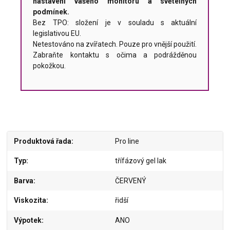
nastavení vašeho monitoru a světelných
podmínek.
Bez TPO: složení je v souladu s aktuální
legislativou EU.
Netestováno na zvířatech. Pouze pro vnější použití.
Zabraňte kontaktu s očima a podrážděnou
pokožkou.
Produktová řada
Pro line
Typ
třífázový gel lak
Barva
ČERVENÝ
Viskozita
řidší
Výpotek
ANO