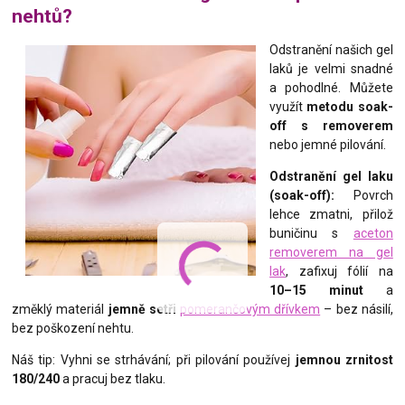
nehtů?
Odstranění našich gel
laků je velmi snadné
a pohodlné. Můžete
využít
metodu soak-
off s removerem
nebo jemné pilování.
Odstranění gel laku
(soak-off):
Povrch
lehce zmatni, přilož
buničinu s
aceton
removerem na gel
lak
, zafixuj fólií na
10–15 minut
a
změklý materiál
jemně setři
pomerančovým dřívkem
– bez násilí,
bez poškození nehtu.
Náš tip: Vyhni se strhávání; při pilování používej
jemnou zrnitost
180/240
a pracuj bez tlaku.