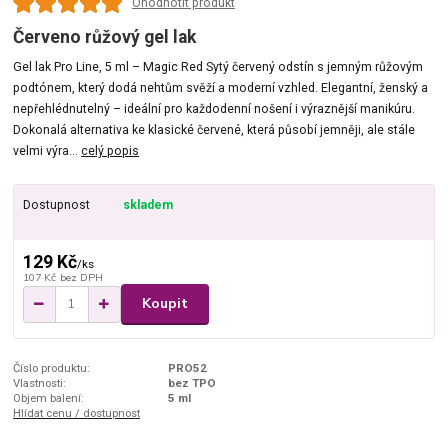
Ohodnotit produkt
Červeno růžový gel lak
Gel lak Pro Line, 5 ml – Magic Red Sytý červený odstín s jemným růžovým
podtónem, který dodá nehtům svěží a moderní vzhled. Elegantní, ženský a
nepřehlédnutelný – ideální pro každodenní nošení i výraznější manikúru.
Dokonalá alternativa ke klasické červené, která působí jemněji, ale stále
velmi výra...
celý popis
Dostupnost
skladem
129 Kč
/
ks
107 Kč
bez DPH
Koupit
Číslo produktu:
PRO52
Vlastnosti:
bez TPO
Objem balení:
5 ml
Hlídat cenu / dostupnost