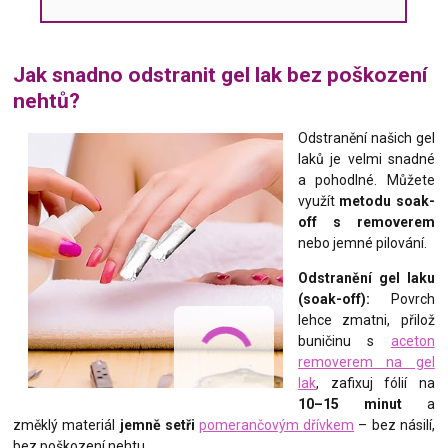
Jak snadno odstranit gel lak bez poškození
nehtů?
Odstranění našich gel
laků je velmi snadné
a pohodlné. Můžete
využít
metodu soak-
off s removerem
nebo jemné pilování.
Odstranění gel laku
(soak-off):
Povrch
lehce zmatni, přilož
buničinu s
aceton
removerem na gel
lak
, zafixuj fólií na
10–15 minut
a
změklý materiál
jemně setři
pomerančovým dřívkem
– bez násilí,
bez poškození nehtu.