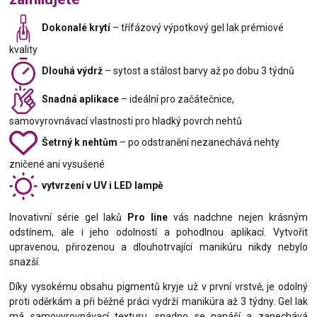
Dokonalé krytí
– třífázový výpotkový gel lak prémiové
kvality
Dlouhá výdrž
– sytost a stálost barvy až po dobu 3 týdnů
Snadná aplikace
– ideální pro začátečnice,
samovyrovnávací vlastnosti pro hladký povrch nehtů
Šetrný k nehtům
– po odstranění nezanechává nehty
zničené ani vysušené
vytvrzení v UV i LED lampě
Inovativní série gel laků
Pro line
vás nadchne nejen krásným
odstínem, ale i jeho odolností a pohodlnou aplikací. Vytvořit
upravenou, přirozenou a dlouhotrvající manikúru nikdy nebylo
snazší.
Díky vysokému obsahu pigmentů kryje už v první vrstvě, je odolný
proti oděrkám a při běžné práci vydrží manikúra až 3 týdny. Gel lak
má samovyrovnávací texturu, snadno se nanáší a zanechává