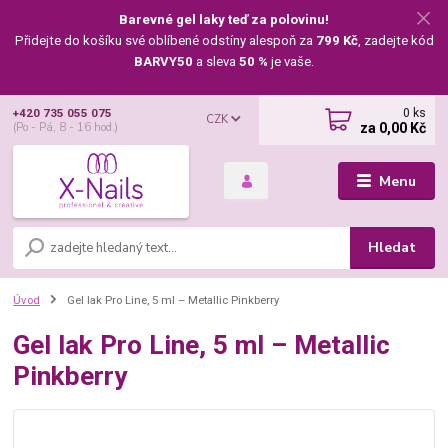
Barevné gel laky teď za polovinu!
Přidejte do košíku své oblíbené odstíny alespoň za
799 Kč
, zadejte kód
BARVY50
a sleva
50 %
je vaše.
0
ks
+420 735 055 075
CZK
za
0,00 Kč
(Po - Pá, 8 - 16 hod.)
Menu
Hledat
Úvod
Gel lak Pro Line, 5 ml – Metallic Pinkberry
Gel lak Pro Line, 5 ml – Metallic
Pinkberry