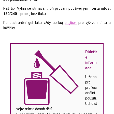
Náš tip: Vyhni se strhávání; při pilování používej
jemnou zrnitost
180/240
a pracuj bez tlaku.
Po odstranění gel laku vždy aplikuj
olejíček
pro výživu nehtu a
kůžičky.
Důležit
é
inform
ace:
Určeno
pro
profesi
onální
použití.
Uchová
vejte mimo dosah dětí.