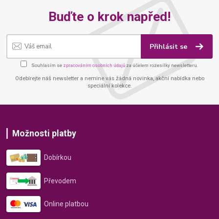
Buďte o krok napřed!
Přihlásit se
Souhlasím se
zpracováním osobních údajů
za účelem rozesílky newsletteru.
Odebírejte náš newsletter a nemine vás žádná novinka, akční nabídka nebo
speciální kolekce.
Možnosti platby
Dobírkou
Převodem
Online platbou