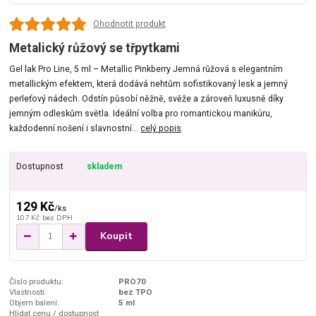
Ohodnotit produkt
Metalický růžový se třpytkami
Gel lak Pro Line, 5 ml – Metallic Pinkberry Jemná růžová s elegantním
metallickým efektem, která dodává nehtům sofistikovaný lesk a jemný
perleťový nádech. Odstín působí něžně, svěže a zároveň luxusně díky
jemným odleskům světla. Ideální volba pro romantickou manikúru,
každodenní nošení i slavnostní...
celý popis
Dostupnost
skladem
129 Kč
/
ks
107 Kč
bez DPH
Koupit
Číslo produktu:
PRO70
Vlastnosti:
bez TPO
Objem balení:
5 ml
Hlídat cenu / dostupnost