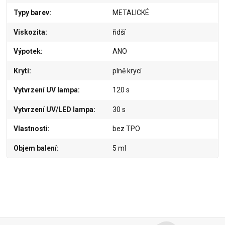
Typy barev
METALICKÉ
Viskozita
řidší
Výpotek
ANO
Krytí
plně krycí
Vytvrzení UV lampa
120 s
Vytvrzení UV/LED lampa
30 s
Vlastnosti
bez TPO
Objem balení
5 ml