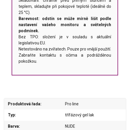
Skladování: chraňte před přímým sluncem a
teplem, skladujte při pokojové teplotě (ideálně do
25 °C).
Barevnost: odstín se může mírně lišit podle
nastavení vašeho monitoru a světelných
podmínek.
Bez TPO: složení je v souladu s aktuální
legislativou EU.
Netestováno na zvířatech. Pouze pro vnější použití.
Zabraňte kontaktu s očima a podrážděnou
pokožkou.
Produktová řada
Pro line
Typ
třífázový gel lak
Barva
NUDE