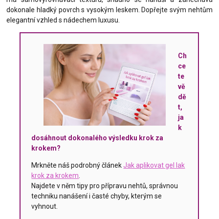
dokonale hladký povrch s vysokým leskem. Dopřejte svým nehtům
elegantní vzhled s nádechem luxusu.
Ch
ce
te
vě
dě
t,
ja
k
dosáhnout dokonalého výsledku krok za
krokem?
Mrkněte náš podrobný článek
Jak aplikovat gel lak
krok za krokem
.
Najdete v něm tipy pro přípravu nehtů, správnou
techniku nanášení i časté chyby, kterým se
vyhnout.