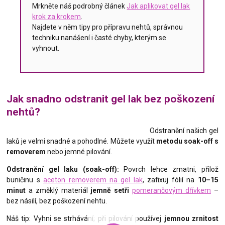
Mrkněte náš podrobný článek
Jak aplikovat gel lak
krok za krokem
.
Najdete v něm tipy pro přípravu nehtů, správnou
techniku nanášení i časté chyby, kterým se
vyhnout.
Jak snadno odstranit gel lak bez poškození
nehtů?
Odstranění našich gel
laků je velmi snadné a pohodlné. Můžete využít
metodu soak-off s
removerem
nebo jemné pilování.
Odstranění gel laku (soak-off):
Povrch lehce zmatni, přilož
buničinu s
aceton removerem na gel lak
, zafixuj fólií na
10–15
minut
a změklý materiál
jemně setři
pomerančovým dřívkem
–
bez násilí, bez poškození nehtu.
Náš tip: Vyhni se strhávání; při pilování používej
jemnou zrnitost