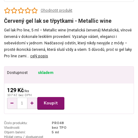
Ohodnotit produkt
Červený gel lak se třpytkami - Metallic wine
Gel lak Pro line, 5 ml – Metallic wine (metalická červená) Metalická, vínově
červená v dokonale lesklém provedení. Vyzařuje vášeň, eleganci i
sebevědomí v jednom. Nadčasový odstín, který nikdy nevyjde z módy –
prostě ikonická červená, která sluší vždy a všem. 5 důvodů, proč si gel laky
Pro line zami...
celý popis
Dostupnost
skladem
129 Kč
/
ks
107 Kč
bez DPH
Koupit
Číslo produktu:
PRO48
Vlastnosti:
bez TPO
Objem balení:
5 ml
Hlídat cenu / dostupnost