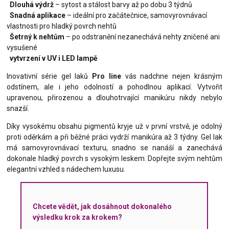
Dlouhá výdrž
– sytost a stálost barvy až po dobu 3 týdnů
Snadná aplikace
– ideální pro začátečnice, samovyrovnávací
vlastnosti pro hladký povrch nehtů
Šetrný k nehtům
– po odstranění nezanechává nehty zničené ani
vysušené
vytvrzení v UV i LED lampě
Inovativní série gel laků
Pro line
vás nadchne nejen krásným
odstínem, ale i jeho odolností a pohodlnou aplikací. Vytvořit
upravenou, přirozenou a dlouhotrvající manikúru nikdy nebylo
snazší.
Díky vysokému obsahu pigmentů kryje už v první vrstvě, je odolný
proti oděrkám a při běžné práci vydrží manikúra až 3 týdny. Gel lak
má samovyrovnávací texturu, snadno se nanáší a zanechává
dokonale hladký povrch s vysokým leskem. Dopřejte svým nehtům
elegantní vzhled s nádechem luxusu.
Chcete vědět, jak dosáhnout dokonalého
výsledku krok za krokem?