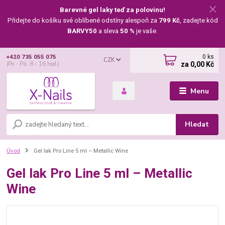
Barevné gel laky teď za polovinu!
Přidejte do košíku své oblíbené odstíny alespoň za
799 Kč
, zadejte kód
BARVY50
a sleva
50 %
je vaše.
0
ks
+420 735 055 075
CZK
za
0,00 Kč
(Po - Pá, 8 - 16 hod.)
Menu
Hledat
Úvod
Gel lak Pro Line 5 ml – Metallic Wine
Gel lak Pro Line 5 ml – Metallic
Wine