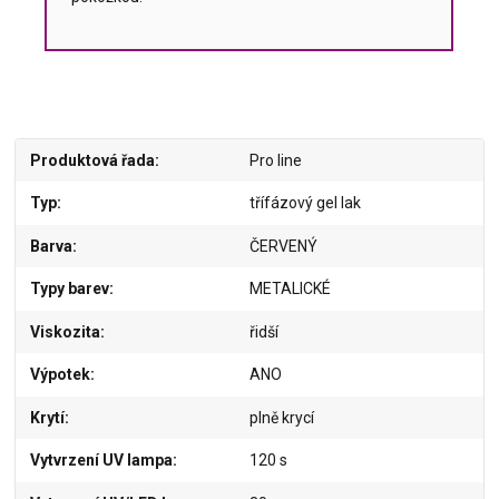
Produktová řada
Pro line
Typ
třífázový gel lak
Barva
ČERVENÝ
Typy barev
METALICKÉ
Viskozita
řidší
Výpotek
ANO
Krytí
plně krycí
Vytvrzení UV lampa
120 s