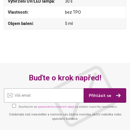
Vytvrzení UV/LED lampa
30 s
Vlastnosti
bez TPO
Objem balení
5 ml
Buďte o krok napřed!
Přihlásit se
Souhlasím se
zpracováním osobních údajů
za účelem rozesílky newsletteru.
Odebírejte náš newsletter a nemine vás žádná novinka, akční nabídka nebo
speciální kolekce.