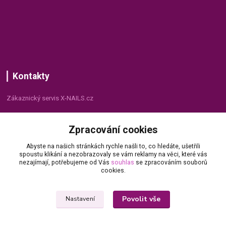
Kontakty
Zákaznický servis X-NAILS.cz
Dana Matušková
Zpracování cookies
+420 735 055 075
(Po - Pá, 8 - 16 hod.)
Abyste na našich stránkách rychle našli to, co hledáte, ušetřili
spoustu klikání a nezobrazovaly se vám reklamy na věci, které vás
info@x-nails.cz
nezajímají, potřebujeme od Vás
souhlas
se zpracováním souborů
cookies.
Povolit vše
Nastavení