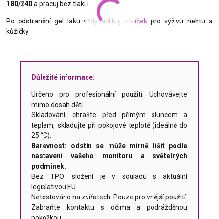
180/240
a pracuj bez tlaku.
Po odstranění gel laku vždy aplikuj
olejíček
pro výživu nehtu a
kůžičky.
Důležité informace:
Určeno pro profesionální použití. Uchovávejte
mimo dosah dětí.
Skladování: chraňte před přímým sluncem a
teplem, skladujte při pokojové teplotě (ideálně do
25 °C).
Barevnost: odstín se může mírně lišit podle
nastavení vašeho monitoru a světelných
podmínek.
Bez TPO: složení je v souladu s aktuální
legislativou EU.
Netestováno na zvířatech. Pouze pro vnější použití.
Zabraňte kontaktu s očima a podrážděnou
pokožkou.