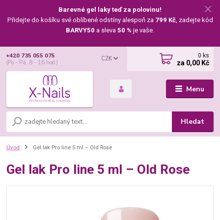
Barevné gel laky teď za polovinu!
Přidejte do košíku své oblíbené odstíny alespoň za
799 Kč
, zadejte kód
BARVY50
a sleva
50 %
je vaše.
0
ks
+420 735 055 075
CZK
za
0,00 Kč
(Po - Pá, 8 - 16 hod.)
Menu
Hledat
Úvod
Gel lak Pro line 5 ml – Old Rose
Gel lak Pro line 5 ml – Old Rose