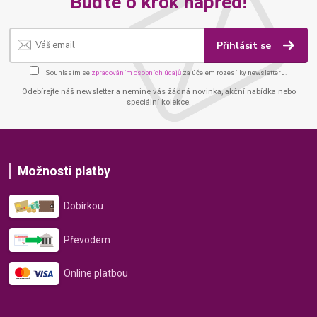
Buďte o krok napřed!
Přihlásit se
Souhlasím se
zpracováním osobních údajů
za účelem rozesílky newsletteru.
Odebírejte náš newsletter a nemine vás žádná novinka, akční nabídka nebo
speciální kolekce.
Možnosti platby
Dobírkou
Převodem
Online platbou