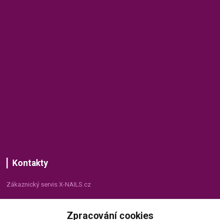
Kontakty
Zákaznický servis X-NAILS.cz
Dana Matušková
Zpracování cookies
+420 735 055 075