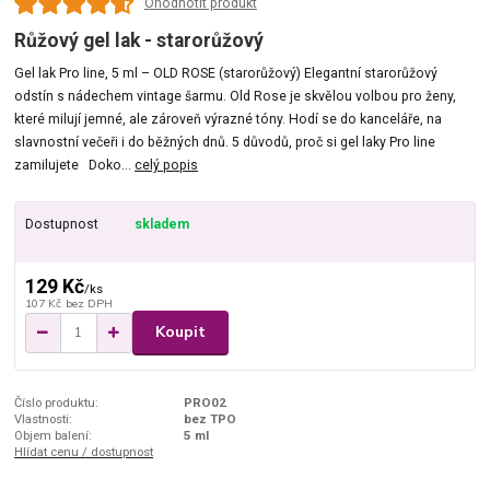
Ohodnotit produkt
Růžový gel lak - starorůžový
Gel lak Pro line, 5 ml – OLD ROSE (starorůžový) Elegantní starorůžový
odstín s nádechem vintage šarmu. Old Rose je skvělou volbou pro ženy,
které milují jemné, ale zároveň výrazné tóny. Hodí se do kanceláře, na
slavnostní večeři i do běžných dnů. 5 důvodů, proč si gel laky Pro line
zamilujete Doko...
celý popis
Dostupnost
skladem
129 Kč
/
ks
107 Kč
bez DPH
Koupit
Číslo produktu:
PRO02
Vlastnosti:
bez TPO
Objem balení:
5 ml
Hlídat cenu / dostupnost