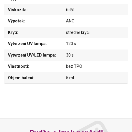
Viskozita
řidší
Výpotek
ANO
Krytí
středně krycí
Vytvrzení UV lampa
120 s
Vytvrzení UV/LED lampa
30 s
Vlastnosti
bez TPO
Objem balení
5 ml