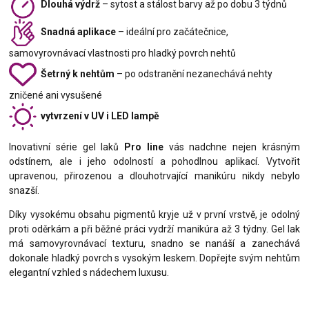
Dlouhá výdrž
– sytost a stálost barvy až po dobu 3 týdnů
Snadná aplikace
– ideální pro začátečnice,
samovyrovnávací vlastnosti pro hladký povrch nehtů
Šetrný k nehtům
– po odstranění nezanechává nehty
zničené ani vysušené
vytvrzení v UV i LED lampě
Inovativní série gel laků
Pro line
vás nadchne nejen krásným
odstínem, ale i jeho odolností a pohodlnou aplikací. Vytvořit
upravenou, přirozenou a dlouhotrvající manikúru nikdy nebylo
snazší.
Díky vysokému obsahu pigmentů kryje už v první vrstvě, je odolný
proti oděrkám a při běžné práci vydrží manikúra až 3 týdny. Gel lak
má samovyrovnávací texturu, snadno se nanáší a zanechává
dokonale hladký povrch s vysokým leskem. Dopřejte svým nehtům
elegantní vzhled s nádechem luxusu.