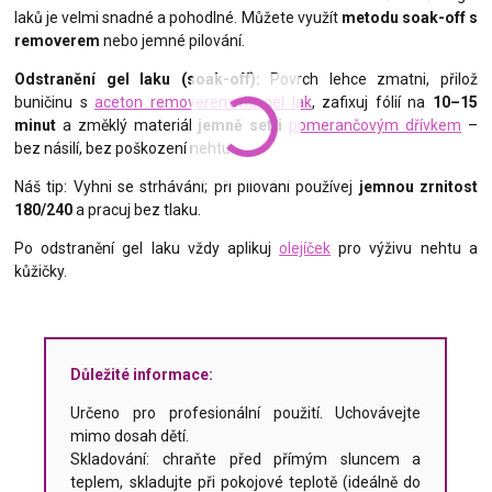
laků je velmi snadné a pohodlné. Můžete využít
metodu soak-off s
removerem
nebo jemné pilování.
Odstranění gel laku (soak-off):
Povrch lehce zmatni, přilož
buničinu s
aceton removerem na gel lak
, zafixuj fólií na
10–15
minut
a změklý materiál
jemně setři
pomerančovým dřívkem
–
bez násilí, bez poškození nehtu.
Náš tip: Vyhni se strhávání; při pilování používej
jemnou zrnitost
180/240
a pracuj bez tlaku.
Po odstranění gel laku vždy aplikuj
olejíček
pro výživu nehtu a
kůžičky.
Důležité informace:
Určeno pro profesionální použití. Uchovávejte
mimo dosah dětí.
Skladování: chraňte před přímým sluncem a
teplem, skladujte při pokojové teplotě (ideálně do