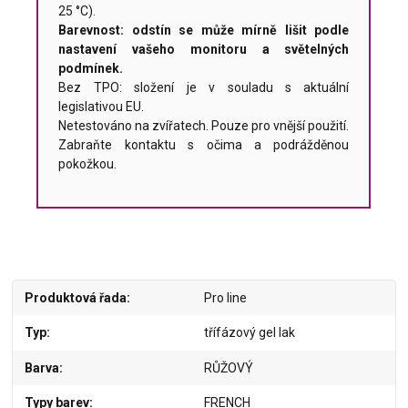
25 °C).
Barevnost: odstín se může mírně lišit podle
nastavení vašeho monitoru a světelných
podmínek.
Bez TPO: složení je v souladu s aktuální
legislativou EU.
Netestováno na zvířatech. Pouze pro vnější použití.
Zabraňte kontaktu s očima a podrážděnou
pokožkou.
Produktová řada
Pro line
Typ
třífázový gel lak
Barva
RŮŽOVÝ
Typy barev
FRENCH