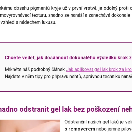
kému obsahu pigmentů kryje už v první vrstvě, je odolný proti o
amovyrovnávací texturu, snadno se nanáší a zanechává dokonal
 vzhled s nádechem luxusu.
Chcete vědět, jak dosáhnout dokonalého výsledku krok 
Mrkněte náš podrobný článek
Jak aplikovat gel lak krok za k
Najdete v něm tipy pro přípravu nehtů, správnou techniku naná
nadno odstranit gel lak bez poškození ne
Odstranění našich gel laků je v
s removerem
nebo jemné pilov