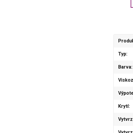
Produ
Typ
Barva
Viskoz
Výpot
Krytí
Vytvrz
Vytvrz