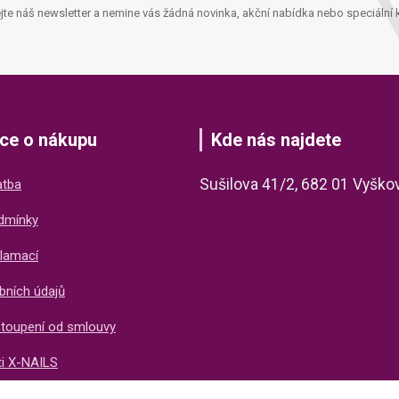
jte náš newsletter a nemine vás žádná novinka, akční nabídka nebo speciální 
ce o nákupu
Kde nás najdete
Sušilova 41/2, 682 01 Vyško
atba
dmínky
lamací
bních údajů
stoupení od smlouvy
ti X-NAILS
ich zákazníků