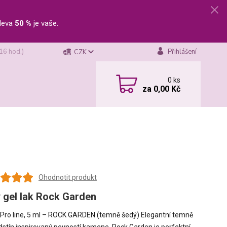
leva
50 %
je vaše.
 16 hod.)
Přihlášení
CZK
0
ks
za
0,00 Kč
Ohodnotit produkt
 gel lak Rock Garden
k Pro line, 5 ml – ROCK GARDEN (temně šedý) Elegantní temně