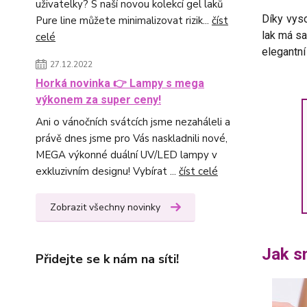
uživatelky? S naší novou kolekcí gel laků
Díky vyso
Pure line můžete minimalizovat rizik...
číst
lak má s
celé
elegantní
27.12.2022
Horká novinka 👉 Lampy s mega
výkonem za super ceny!
Ani o vánočních svátcích jsme nezaháleli a
právě dnes jsme pro Vás naskladnili nové,
MEGA výkonné duální UV/LED lampy v
exkluzivním designu! Vybírat ...
číst celé
Zobrazit všechny novinky
Jak s
Přidejte se k nám na síti!