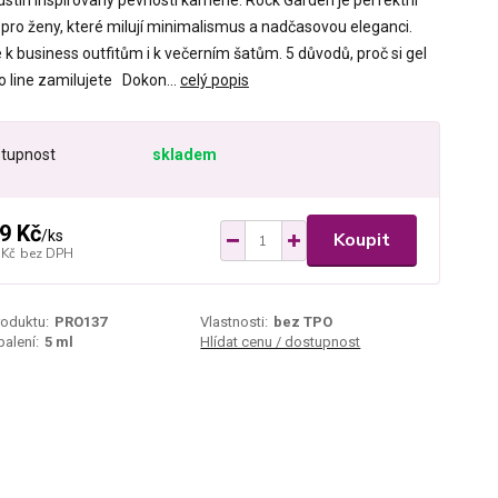
dstín inspirovaný pevností kamene. Rock Garden je perfektní
 pro ženy, které milují minimalismus a nadčasovou eleganci.
 k business outfitům i k večerním šatům. 5 důvodů, proč si gel
o line zamilujete Dokon...
celý popis
tupnost
skladem
9 Kč
/
ks
Koupit
 Kč
bez DPH
roduktu:
PRO137
Vlastnosti:
bez TPO
alení:
5 ml
Hlídat cenu / dostupnost