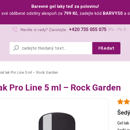
Barevné gel laky teď za polovinu!
u své oblíbené odstíny alespoň za
799 Kč
, zadejte kód
BARVY50
a s
+420 735 055 075
Nevíte si rady? Zavolejte.
(Po - Pá, 8 -
Hledat
el lak Pro Line 5 ml – Rock Garden
lak Pro Line 5 ml – Rock Garden
Šedý
Gel la