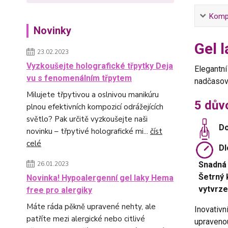
Kompl
Novinky
Gel 
23.02.2023
Vyzkoušejte holografické třpytky Deja
Elegantní
vu s fenomenálním třpytem
nadčasovo
Milujete třpytivou a oslnivou manikúru
5 důvo
plnou efektivních kompozicí odrážejících
světlo? Pak určitě vyzkoušejte naši
Do
novinku – třpytivé holografické mi...
číst
celé
Dl
Snadná 
26.01.2023
Šetrný 
Novinka! Hypoalergenní gel laky Hema
vytvrzen
free pro alergiky
Máte ráda pěkně upravené nehty, ale
Inovativ
patříte mezi alergické nebo citlivé
upravenou