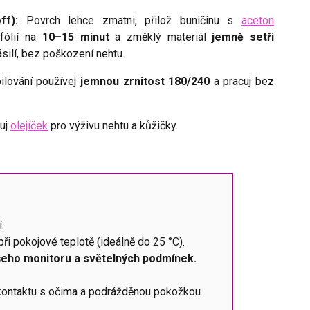
ff):
Povrch lehce zmatni, přilož buničinu s
aceton
 fólií na
10–15 minut
a změklý materiál
jemně setři
silí, bez poškození nehtu.
pilování používej
jemnou zrnitost 180/240
a pracuj bez
kuj
olejíček
pro výživu nehtu a kůžičky.
.
ři pokojové teplotě (ideálně do 25 °C).
ašeho monitoru a světelných podmínek.
e kontaktu s očima a podrážděnou pokožkou.