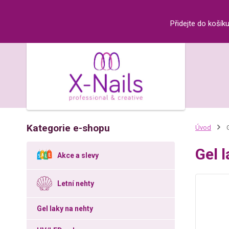
Přidejte do košík
Kategorie e-shopu
Úvod
G
Gel 
Akce a slevy
Letní nehty
Gel laky na nehty