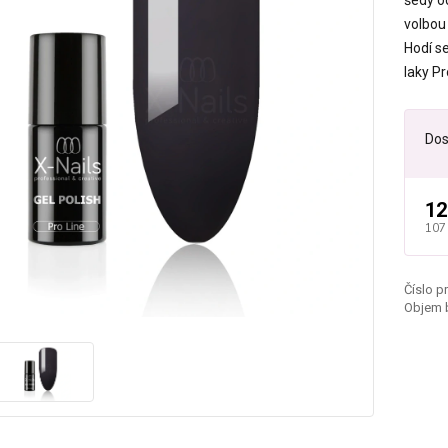
šedý o
volbou
Hodí se
laky Pr
Dos
12
107
Číslo p
Objem b