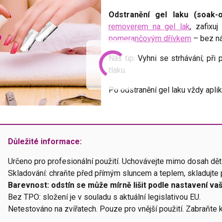
Odstranění gel laku (soak-o
removerem na gel lak
, zafixuj
pomerančovým dřívkem
– bez ná
Náš tip: Vyhni se strhávání; při 
tlaku.
Po odstranění gel laku vždy apli
Důležité informace:
Určeno pro profesionální použití. Uchovávejte mimo dosah dětí
Skladování: chraňte před přímým sluncem a teplem, skladujte p
Barevnost: odstín se může mírně lišit podle nastavení v
Bez TPO: složení je v souladu s aktuální legislativou EU.
Netestováno na zvířatech. Pouze pro vnější použití. Zabraňt