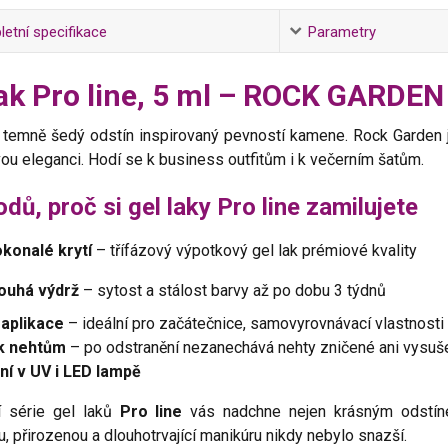
etní specifikace
Parametry
lak Pro line, 5 ml – ROCK GARDEN
 temně šedý odstín inspirovaný pevností kamene. Rock Garden je
u eleganci. Hodí se k business outfitům i k večerním šatům.
dů, proč si gel laky Pro line zamilujete
konalé krytí
– třífázový výpotkový gel lak prémiové kvality
ouhá výdrž
– sytost a stálost barvy až po dobu 3 týdnů
aplikace
– ideální pro začátečnice, samovyrovnávací vlastnosti
k nehtům
– po odstranění nezanechává nehty zničené ani vysuš
í v UV i LED lampě
ní série gel laků
Pro line
vás nadchne nejen krásným odstínem
, přirozenou a dlouhotrvající manikúru nikdy nebylo snazší.