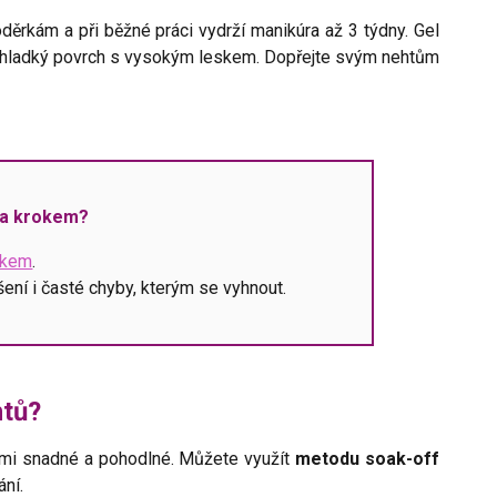
děrkám a při běžné práci vydrží manikúra až 3 týdny. Gel
e hladký povrch s vysokým leskem. Dopřejte svým nehtům
za krokem?
rokem
.
šení i časté chyby, kterým se vyhnout.
htů?
elmi snadné a pohodlné. Můžete využít
metodu soak-off
ání.