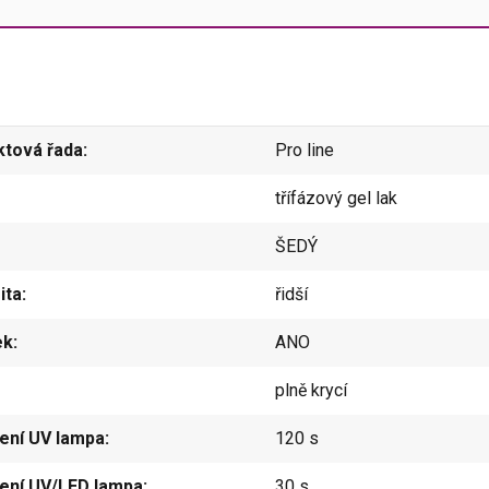
ktová řada
Pro line
třífázový gel lak
ŠEDÝ
ita
řidší
ek
ANO
plně krycí
ení UV lampa
120 s
ení UV/LED lampa
30 s