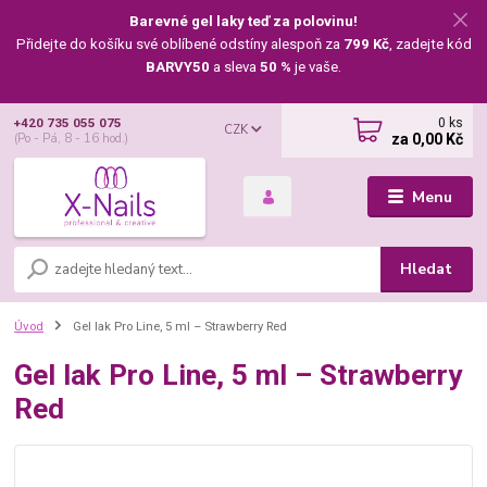
Barevné gel laky teď za polovinu!
Přidejte do košíku své oblíbené odstíny alespoň za
799 Kč
, zadejte kód
BARVY50
a sleva
50 %
je vaše.
0
ks
+420 735 055 075
CZK
za
0,00 Kč
(Po - Pá, 8 - 16 hod.)
Menu
Hledat
Úvod
Gel lak Pro Line, 5 ml – Strawberry Red
Gel lak Pro Line, 5 ml – Strawberry
Red