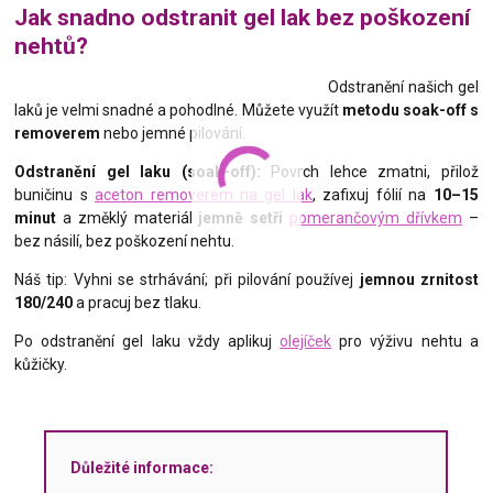
Jak snadno odstranit gel lak bez poškození
nehtů?
Odstranění našich gel
laků je velmi snadné a pohodlné. Můžete využít
metodu soak-off s
removerem
nebo jemné pilování.
Odstranění gel laku (soak-off):
Povrch lehce zmatni, přilož
buničinu s
aceton removerem na gel lak
, zafixuj fólií na
10–15
minut
a změklý materiál
jemně setři
pomerančovým dřívkem
–
bez násilí, bez poškození nehtu.
Náš tip: Vyhni se strhávání; při pilování používej
jemnou zrnitost
180/240
a pracuj bez tlaku.
Po odstranění gel laku vždy aplikuj
olejíček
pro výživu nehtu a
kůžičky.
Důležité informace: