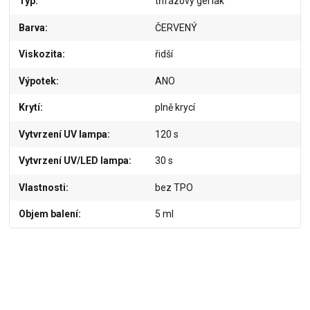
Typ
třífázový gel lak
Barva
ČERVENÝ
Viskozita
řidší
Výpotek
ANO
Krytí
plně krycí
Vytvrzení UV lampa
120 s
Vytvrzení UV/LED lampa
30 s
Vlastnosti
bez TPO
Objem balení
5 ml