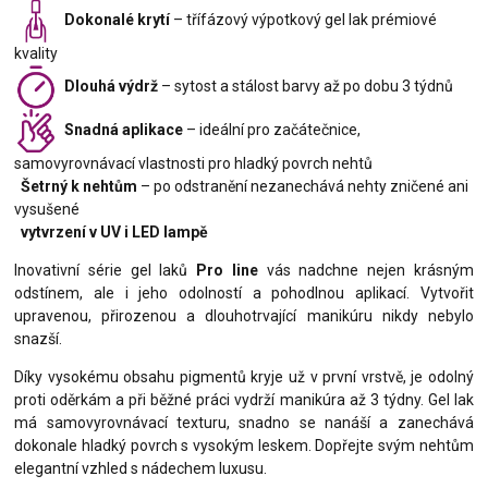
Dokonalé krytí
– třífázový výpotkový gel lak prémiové
kvality
Dlouhá výdrž
– sytost a stálost barvy až po dobu 3 týdnů
Snadná aplikace
– ideální pro začátečnice,
samovyrovnávací vlastnosti pro hladký povrch nehtů
Šetrný k nehtům
– po odstranění nezanechává nehty zničené ani
vysušené
vytvrzení v UV i LED lampě
Inovativní série gel laků
Pro line
vás nadchne nejen krásným
odstínem, ale i jeho odolností a pohodlnou aplikací. Vytvořit
upravenou, přirozenou a dlouhotrvající manikúru nikdy nebylo
snazší.
Díky vysokému obsahu pigmentů kryje už v první vrstvě, je odolný
proti oděrkám a při běžné práci vydrží manikúra až 3 týdny. Gel lak
má samovyrovnávací texturu, snadno se nanáší a zanechává
dokonale hladký povrch s vysokým leskem. Dopřejte svým nehtům
elegantní vzhled s nádechem luxusu.