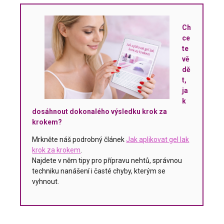
Ch
ce
te
vě
dě
t,
ja
k
dosáhnout dokonalého výsledku krok za
krokem?
Mrkněte náš podrobný článek
Jak aplikovat gel lak
krok za krokem
.
Najdete v něm tipy pro přípravu nehtů, správnou
techniku nanášení i časté chyby, kterým se
vyhnout.