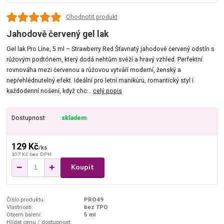
Ohodnotit produkt
Jahodově červený gel lak
Gel lak Pro Line, 5 ml – Strawberry Red Šťavnatý jahodově červený odstín s
růžovým podtónem, který dodá nehtům svěží a hravý vzhled. Perfektní
rovnováha mezi červenou a růžovou vytváří moderní, ženský a
nepřehlédnutelný efekt. Ideální pro letní manikúru, romantický styl i
každodenní nošení, když chc...
celý popis
Dostupnost
skladem
129 Kč
/
ks
107 Kč
bez DPH
Koupit
Číslo produktu:
PRO49
Vlastnosti:
bez TPO
Objem balení:
5 ml
Hlídat cenu / dostupnost