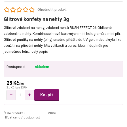
Ohodnotit produkt
Glitrové konfety na nehty 3g
Glitrové zdobení na nehty, zdobení nehtů RUSH EFFECT 06 Oblíbené
zdobení na nehty. Kombinace hravě barevných mini hologramů a mini pih.
Glitrové puntíky na nehty (pihy) snadno přidáte do UV gelu nebo akrylu, lze
použít i na přírodní nehty. Mix velikostí a barev. Ideální doplněk pro
jedinečnou letn...
celý popis
Dostupnost
skladem
25 Kč
/
ks
21 Kč
bez DPH
Koupit
Číslo produktu:
RU06
Hlídat cenu / dostupnost