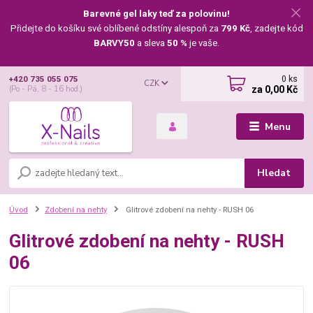
Barevné gel laky teď za polovinu!
Přidejte do košíku své oblíbené odstíny alespoň za
799 Kč
, zadejte kód
BARVY50
a sleva
50 %
je vaše.
0
ks
+420 735 055 075
CZK
za
0,00 Kč
(Po - Pá, 8 - 16 hod.)
Menu
Hledat
Úvod
Zdobení na nehty
Glitrové zdobení na nehty - RUSH 06
Glitrové zdobení na nehty - RUSH
06