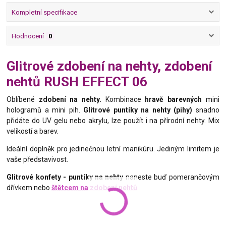
Kompletní specifikace
Hodnocení
0
Glitrové zdobení na nehty, zdobení
nehtů RUSH EFFECT 06
Oblíbené
zdobení na nehty.
Kombinace
hravě barevných
mini
hologramů a mini pih.
Glitrové puntíky na nehty (pihy)
snadno
přidáte do UV gelu nebo akrylu, lze použít i na přírodní nehty. Mix
velikostí a barev.
Ideální doplněk pro jedinečnou letní manikúru. Jediným limitem je
vaše představivost.
Glitrové konfety - puntíky na nehty
naneste buď pomerančovým
dřívkem nebo
štětcem na zdobení nehtů
.