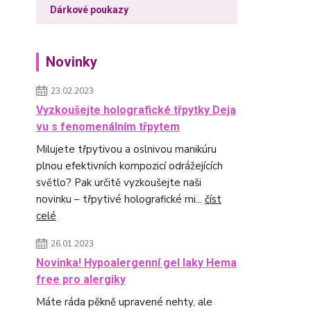
Dárkové poukazy
Novinky
23.02.2023
Vyzkoušejte holografické třpytky Deja
vu s fenomenálním třpytem
Milujete třpytivou a oslnivou manikúru
plnou efektivních kompozicí odrážejících
světlo? Pak určitě vyzkoušejte naši
novinku – třpytivé holografické mi...
číst
celé
26.01.2023
Novinka! Hypoalergenní gel laky Hema
free pro alergiky
Máte ráda pěkně upravené nehty, ale