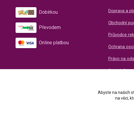
Doprava a pl
Dobírkou
Obchodní po
Převodem
Průvodce rek
Online platbou
Ochrana oso
Právo na od
O společnos
Recenze naš
Abyste na našich st
na věci, 