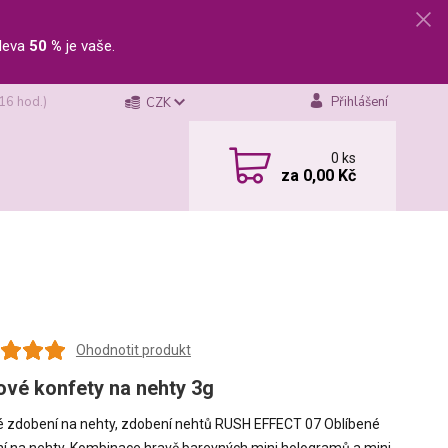
leva
50 %
je vaše.
 16 hod.)
Přihlášení
CZK
0
ks
za
0,00 Kč
Ohodnotit produkt
rové konfety na nehty 3g
vé zdobení na nehty, zdobení nehtů RUSH EFFECT 07 Oblíbené