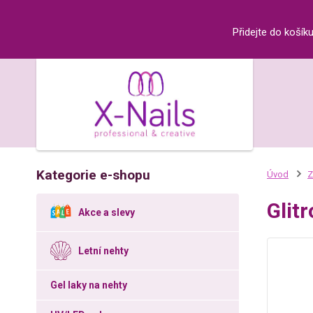
Přidejte do košík
Kategorie e-shopu
Úvod
Z
Glit
Akce a slevy
Letní nehty
Gel laky na nehty