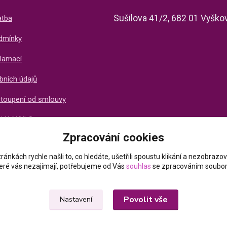
Sušilova 41/2, 682 01 Vyško
atba
dmínky
lamací
bních údajů
stoupení od smlouvy
ti X-NAILS
Zpracování cookies
ich zákazníků
ránkách rychle našli to, co hledáte, ušetřili spoustu klikání a nezobraz
které vás nezajímají, potřebujeme od Vás
souhlas
se zpracováním soubor
Povolit vše
Nastavení