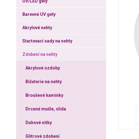
UV/LED gely
Barevné UV gely
Akrylové nehty
Startovací sady na nehty
Zdobení na nehty
Akrylové ozdoby
Bižuterie na nehty
Broušené kamínky
Drcené mušle, slída
Duhové nitky
Glitrové zdobení