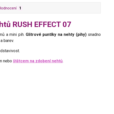
Hodnocení
1
nehtů RUSH EFFECT 07
mů a mini pih.
Glitrové puntíky na nehty (pihy)
snadno
 a barev.
edstavivost.
em nebo
štětcem na zdobení nehtů
.