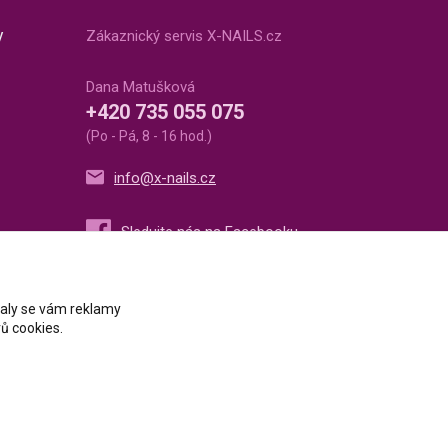
v
Zákaznický servis X-NAILS.cz
Dana Matušková
+420 735 055 075
(Po - Pá, 8 - 16 hod.)
info@x-nails.cz
ovaly se vám reklamy
ů cookies.