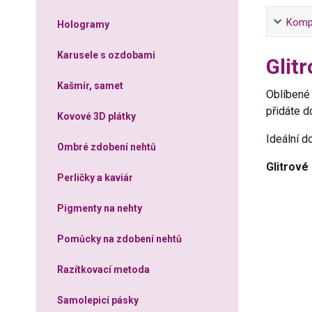
Kompl
Hologramy
Karusele s ozdobami
Glit
Kašmír, samet
Oblíben
přidáte d
Kovové 3D plátky
Ideální d
Ombré zdobení nehtů
Glitrové
Perličky a kaviár
Pigmenty na nehty
Pomůcky na zdobení nehtů
Razítkovací metoda
Samolepicí pásky