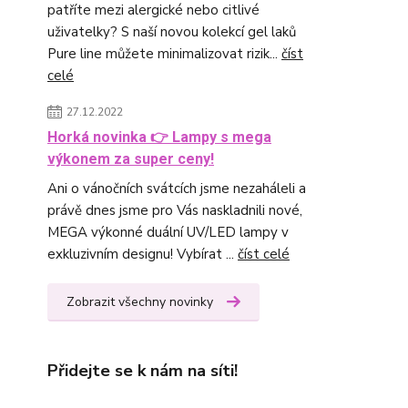
patříte mezi alergické nebo citlivé
uživatelky? S naší novou kolekcí gel laků
Pure line můžete minimalizovat rizik...
číst
celé
27.12.2022
Horká novinka 👉 Lampy s mega
výkonem za super ceny!
Ani o vánočních svátcích jsme nezaháleli a
právě dnes jsme pro Vás naskladnili nové,
MEGA výkonné duální UV/LED lampy v
exkluzivním designu! Vybírat ...
číst celé
Zobrazit všechny novinky
Přidejte se k nám na síti!