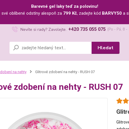
Barevné gel laky teď za polovinu!
u své oblíbené odstíny alespoň za
799 Kč
, zadejte kód
BARVY50
a s
+420 735 055 075
Nevíte si rady? Zavolejte.
(Po - Pá, 8 -
Hledat
dobení na nehty
Glitrové zdobení na nehty - RUSH 07
rové zdobení na nehty - RUSH 07
Glit
Glitro