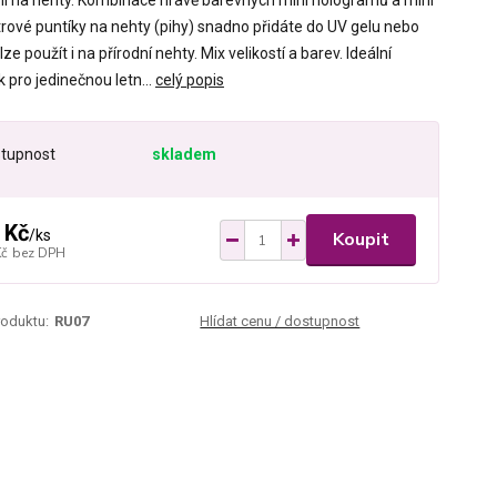
í na nehty. Kombinace hravě barevných mini hologramů a mini
itrové puntíky na nehty (pihy) snadno přidáte do UV gelu nebo
 lze použít i na přírodní nehty. Mix velikostí a barev. Ideální
 pro jedinečnou letn...
celý popis
tupnost
skladem
 Kč
/
ks
Koupit
Kč
bez DPH
roduktu:
RU07
Hlídat cenu / dostupnost