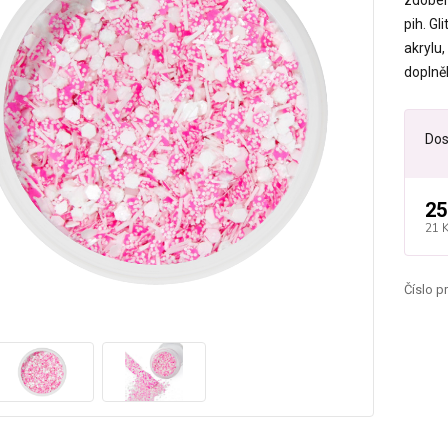
zdoben
pih. Gl
akrylu,
doplněk
Dos
25
21 
Číslo p