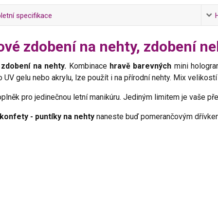
etní specifikace
rové zdobení na nehty, zdobení 
é
zdobení na nehty.
Kombinace
hravě barevných
mini hologra
o UV gelu nebo akrylu, lze použít i na přírodní nehty. Mix velikostí
oplněk pro jedinečnou letní manikúru. Jediným limitem je vaše př
 konfety - puntíky na nehty
naneste buď pomerančovým dřívk