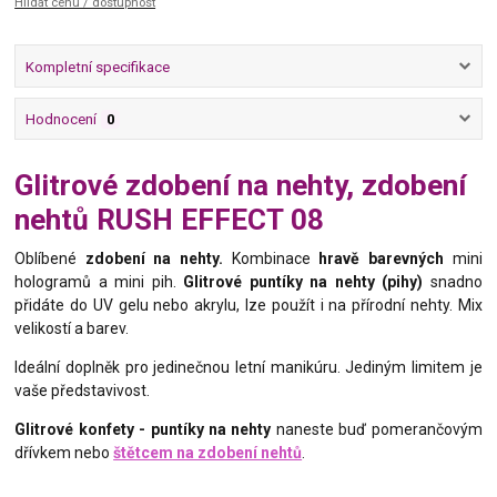
Hlídat cenu / dostupnost
Kompletní specifikace
Hodnocení
0
Glitrové zdobení na nehty, zdobení
nehtů RUSH EFFECT 08
Oblíbené
zdobení na nehty.
Kombinace
hravě barevných
mini
hologramů a mini pih.
Glitrové puntíky na nehty (pihy)
snadno
přidáte do UV gelu nebo akrylu, lze použít i na přírodní nehty. Mix
velikostí a barev.
Ideální doplněk pro jedinečnou letní manikúru. Jediným limitem je
vaše představivost.
Glitrové konfety - puntíky na nehty
naneste buď pomerančovým
dřívkem nebo
štětcem na zdobení nehtů
.