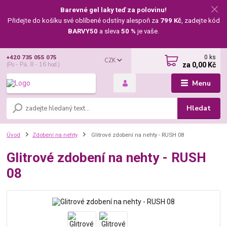
Barevné gel laky teď za polovinu!
Přidejte do košíku své oblíbené odstíny alespoň za
799 Kč
, zadejte kód
BARVY50
a sleva
50 %
je vaše.
0
ks
+420 735 055 075
CZK
za
0,00 Kč
(Po - Pá, 8 - 16 hod.)
Menu
Hledat
Úvod
Zdobení na nehty
Glitrové zdobení na nehty - RUSH 08
Glitrové zdobení na nehty - RUSH
08