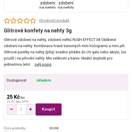
Ohodnotit produkt
Glitrové konfety na nehty 3g
Glitrové zdobení na nehty, zdobení nehtů RUSH EFFECT 08 Oblíbené
zdobení na nehty. Kombinace hravě barevných mini hologramů a mini pih.
Glitrové puntíky na nehty (pihy) snadno přidáte do UV gelu nebo akrylu, lze
použít i na přírodní nehty. Mix velikostí a barev. Ideální doplněk pro
jedinečnou letní ...
celý popis
Dostupnost
skladem
25 Kč
/
ks
21 Kč
bez DPH
Koupit
Číslo produktu:
RU08