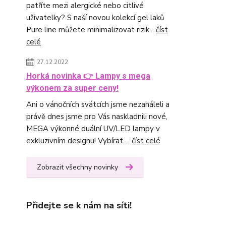
patříte mezi alergické nebo citlivé
uživatelky? S naší novou kolekcí gel laků
Pure line můžete minimalizovat rizik...
číst
celé
27.12.2022
Horká novinka 👉 Lampy s mega
výkonem za super ceny!
Ani o vánočních svátcích jsme nezaháleli a
právě dnes jsme pro Vás naskladnili nové,
MEGA výkonné duální UV/LED lampy v
exkluzivním designu! Vybírat ...
číst celé
Zobrazit všechny novinky
Přidejte se k nám na síti!