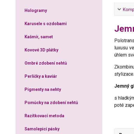
Kompl
Hologramy
Karusele s ozdobami
Jemn
Kašmír, samet
Polotrans
luxusu ve
Kovové 3D plátky
úhlem svě
Ombré zdobení nehtů
Zkombinu
stylizace
Perličky a kaviár
Jemný gl
Pigmenty na nehty
s hladkým
Pomůcky na zdobení nehtů
poté zap
Razítkovací metoda
Samolepicí pásky