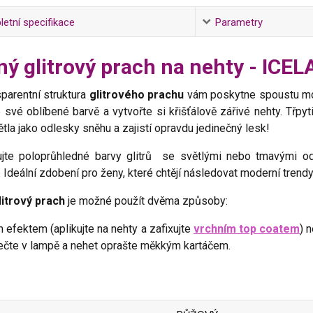
etní specifikace
Parametry
ý glitrový prach na nehty - ICE
parentní struktura
glitrového prachu
vám poskytne spoustu mož
 své oblíbené barvě a vytvořte si křišťálově zářivé nehty. Třpy
tla jako odlesky sněhu a zajistí opravdu jedinečný lesk!
jte poloprůhledné barvy glitrů se světlými nebo tmavými od
. Ideální zdobení pro ženy, které chtějí následovat moderní trend
itrový prach
je možné použít dvěma způsoby:
 efektem (aplikujte na nehty a zafixujte
vrchním top coatem
) 
ečte v lampě a nehet oprašte měkkým kartáčem.