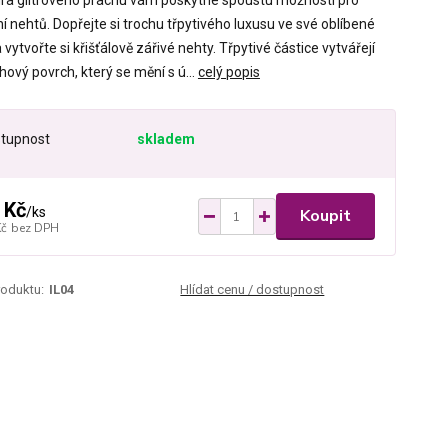
ura glitrového prachu vám poskytne spoustu možností pro
 nehtů. Dopřejte si trochu třpytivého luxusu ve své oblíbené
 vytvořte si křišťálově zářivé nehty. Třpytivé částice vytvářejí
ový povrch, který se mění s ú...
celý popis
tupnost
skladem
 Kč
/
ks
Koupit
Kč
bez DPH
roduktu:
IL04
Hlídat cenu / dostupnost