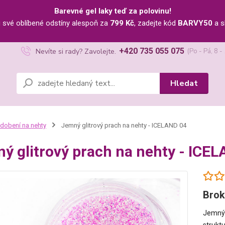
Barevné gel laky teď za polovinu!
u své oblíbené odstíny alespoň za
799 Kč
, zadejte kód
BARVY50
a s
+420 735 055 075
Nevíte si rady? Zavolejte.
(Po - Pá, 8 -
Hledat
dobení na nehty
Jemný glitrový prach na nehty - ICELAND 04
ý glitrový prach na nehty - ICE
Brok
Jemný 