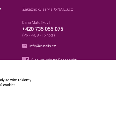
v
Zákaznický servis X-NAILS.cz
Dana Matušková
+420 735 055 075
(Po - Pá, 8 - 16 hod.)
info@x-nails.cz
ovaly se vám reklamy
ů cookies.