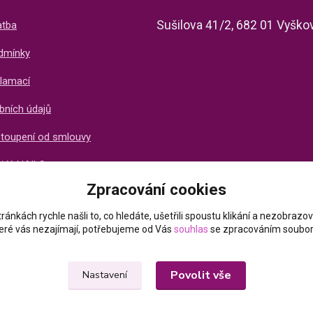
Sušilova 41/2, 682 01 Vyško
atba
dmínky
lamací
bních údajů
stoupení od smlouvy
ti X-NAILS
Zpracování cookies
ich zákazníků
ránkách rychle našli to, co hledáte, ušetřili spoustu klikání a nezobraz
které vás nezajímají, potřebujeme od Vás
souhlas
se zpracováním soubor
Povolit vše
Nastavení