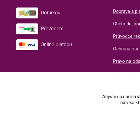
Doprava a pl
Dobírkou
Obchodní po
Převodem
Průvodce rek
Online platbou
Ochrana oso
Právo na od
O společnos
Recenze naš
Abyste na našich st
na věci, 