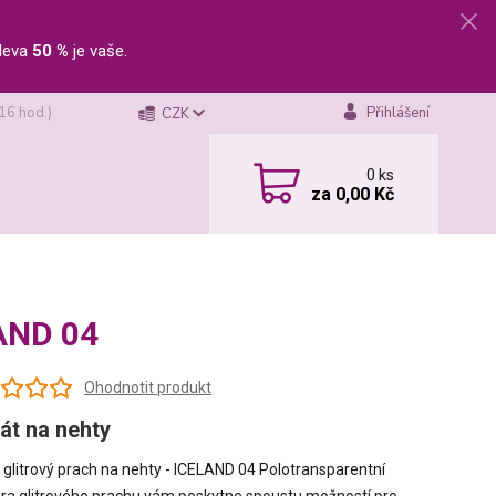
leva
50 %
je vaše.
 16 hod.)
Přihlášení
CZK
0
ks
za
0,00 Kč
LAND 04
Ohodnotit produkt
át na nehty
glitrový prach na nehty - ICELAND 04 Polotransparentní