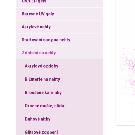
UV/LED gely
Barevné UV gely
Akrylové nehty
Startovací sady na nehty
Zdobení na nehty
Akrylové ozdoby
Bižuterie na nehty
Broušené kamínky
Drcené mušle, slída
Duhové nitky
Glitrové zdobení