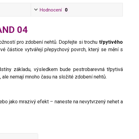
Hodnocení
0
LAND 04
ností pro zdobení nehtů. Dopřejte si trochu
třpytivého
tivé částice vytvářejí přepychový povrch, který se mění s
stíny základu, výsledkem bude pestrobarevná třpytivá
y, ale nemají mnoho času na složité zdobení nehtů.
nebo jako mrazivý efekt – naneste na nevytvrzený nehet a