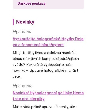
Dárkové poukazy
Novinky
23.02.2023
Vyzkoušejte holografické třpytky Deja
vu s fenomenálním třpytem
Milujete třpytivou a oslnivou manikúru
plnou efektivních kompozicí odrážejících
světlo? Pak určitě vyzkoušejte naši
novinku – třpytivé holografické mi...
číst
celé
26.01.2023
Novinka! Hypoalergenní gel laky Hema
free pro alergiky
Máte ráda pěkně upravené nehty, ale