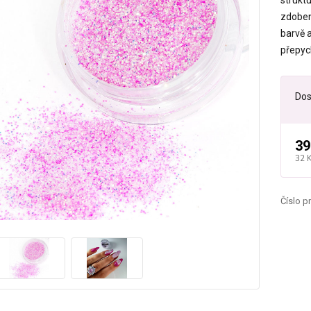
strukt
zdobení
barvě a
přepych
Dos
39
32 
Číslo p