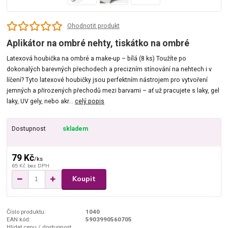
Ohodnotit produkt
Aplikátor na ombré nehty, tiskátko na ombré
Latexová houbička na ombré a make-up – bílá (8 ks) Toužíte po
dokonalých barevných přechodech a precizním stínování na nehtech i v
líčení? Tyto latexové houbičky jsou perfektním nástrojem pro vytvoření
jemných a přirozených přechodů mezi barvami – ať už pracujete s laky, gel
laky, UV gely, nebo akr...
celý popis
Dostupnost
skladem
79 Kč
/
ks
65 Kč
bez DPH
Koupit
Číslo produktu:
1040
EAN kód:
5903990560705
Hlídat cenu / dostupnost