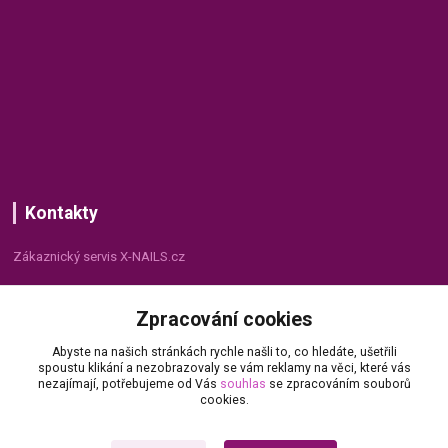
Kontakty
Zákaznický servis X-NAILS.cz
Dana Matušková
Zpracování cookies
+420 735 055 075
(Po - Pá, 8 - 16 hod.)
Abyste na našich stránkách rychle našli to, co hledáte, ušetřili
spoustu klikání a nezobrazovaly se vám reklamy na věci, které vás
info@x-nails.cz
nezajímají, potřebujeme od Vás
souhlas
se zpracováním souborů
cookies.