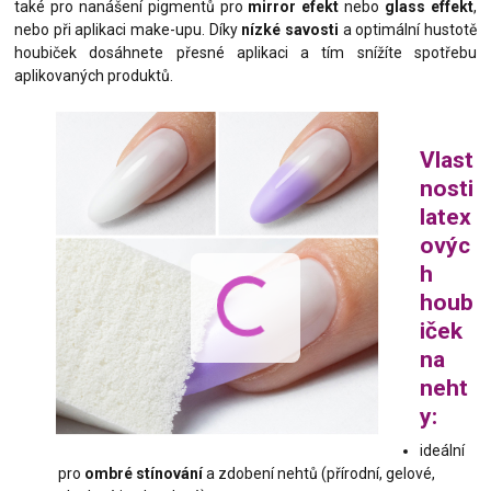
také pro nanášení pigmentů pro
mirror efekt
nebo
glass effekt
,
nebo při aplikaci make-upu. Díky
nízké savosti
a optimální hustotě
houbiček dosáhnete přesné aplikaci a tím snížíte spotřebu
aplikovaných produktů.
Vlast
nosti
latex
ovýc
h
houb
iček
na
neht
y:
ideální
pro
ombré stínování
a zdobení nehtů (přírodní, gelové,