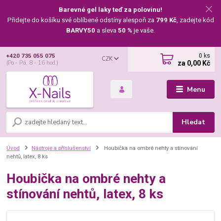
Barevné gel laky teď za polovinu!
Přidejte do košíku své oblíbené odstíny alespoň za
799 Kč
, zadejte kód
BARVY50
a sleva
50 %
je vaše.
0
ks
+420 735 055 075
CZK
za
0,00 Kč
(Po - Pá, 8 - 16 hod.)
Menu
Hledat
Úvod
Nástroje a příslušenství
Houbička na ombré nehty a stínování
nehtů, latex, 8 ks
Houbička na ombré nehty a
stínování nehtů, latex, 8 ks