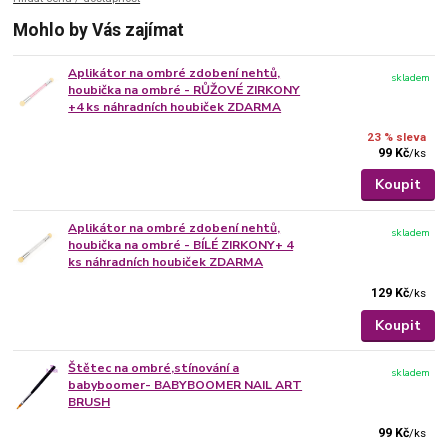
Mohlo by Vás zajímat
Aplikátor na ombré zdobení nehtů,
skladem
houbička na ombré - RŮŽOVÉ ZIRKONY
+4 ks náhradních houbiček ZDARMA
23 % sleva
99 Kč
/
ks
Koupit
Aplikátor na ombré zdobení nehtů,
skladem
houbička na ombré - BÍLÉ ZIRKONY+ 4
ks náhradních houbiček ZDARMA
129 Kč
/
ks
Koupit
Štětec na ombré,stínování a
skladem
babyboomer- BABYBOOMER NAIL ART
BRUSH
99 Kč
/
ks