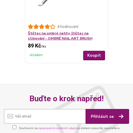
4 hodnocení
Štětec na ombré nehty, štětec na
stínování - OMBRÉ NAIL ART BRUSH
89 Kč
/
ks
Koupit
skladem
Buďte o krok napřed!
Přihlásit se
Souhlasím se
zpracováním osobních údajů
za účelem rozesílky newsletteru.