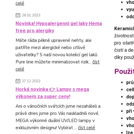
vho
celé
vyu
26.01.2023
odo
Novinka! Hypoalergenní gel laky Hema
Keramic
free pro alergiky
životnos
Máte ráda pěkně upravené nehty, ale
pro ošetř
patříte mezi alergické nebo citlivé
čistí a de
uživatelky? S naší novou kolekcí gel laků
díky pou
Pure line můžete minimalizovat rizik...
číst
celé
Použi
27.12.2022
prů
Horká novinka 👉 Lampy s mega
cel
výkonem za super ceny!
dop
ods
Ani o vánočních svátcích jsme nezaháleli a
při
právě dnes jsme pro Vás naskladnili nové,
vho
MEGA výkonné duální UV/LED lampy v
vho
exkluzivním designu! Vybírat ...
číst celé
lze