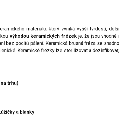
ramického materiálu, který vyniká vyšší tvrdostí, delší
vskou
výhodou keramických frézek
je, že jsou vhodné i
ení bez pocitů pálení. Keramická brusná fréza se snadno
hygienické. Keramické frézky lze sterilizovat a dezinfikovat,
na trhu)
ůžičky a blanky