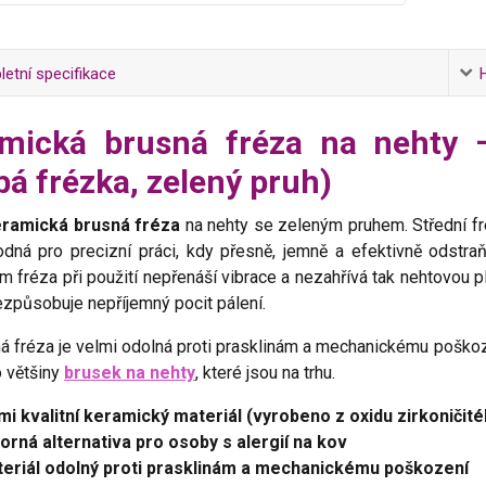
etní specifikace
mická brusná fréza na nehty 
bá frézka, zelený pruh)
eramická brusná fréza
na nehty se zeleným pruhem. Střední f
odná pro precizní práci, kdy přesně, jemně a efektivně odstra
m fréza při použití nepřenáší vibrace a nezahřívá tak nehtovou p
ezpůsobuje nepříjemný pocit pálení.
ná fréza je velmi odolná proti prasklinám a mechanickému poško
o většiny
brusek na nehty
, které jsou na trhu.
mi kvalitní keramický materiál (vyrobeno z oxidu zirkoničit
orná alternativa pro osoby s alergií na kov
eriál odolný proti prasklinám a mechanickému poškození