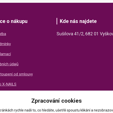
ce o nákupu
Kde nás najdete
Sušilova 41/2, 682 01 Vyško
atba
dmínky
lamací
bních údajů
stoupení od smlouvy
ti X-NAILS
ich zákazníků
Zpracování cookies
ránkách rychle našli to, co hledáte, ušetřili spoustu klikání a nezobraz