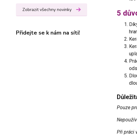
Zobrazit všechny novinky
5 důvo
Dík
hra
Přidejte se k nám na síti!
Ker
Ker
upl
Prá
ods
Dlo
dlo
Důleži
Pouze pro
Nepoužíve
Při práci