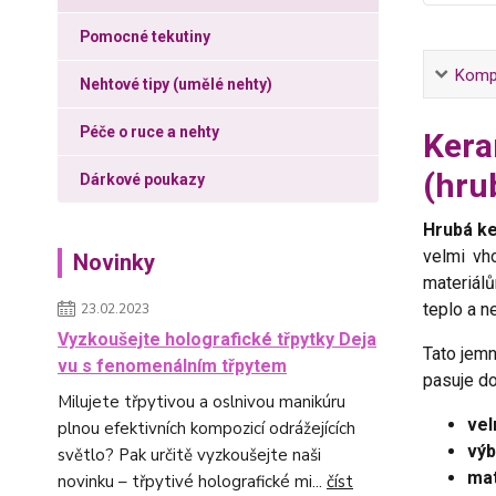
Pomocné tekutiny
Kompl
Nehtové tipy (umělé nehty)
Péče o ruce a nehty
Kera
(hru
Dárkové poukazy
Hrubá k
velmi vh
Novinky
materiálů
teplo a n
23.02.2023
Vyzkoušejte holografické třpytky Deja
Tato jem
vu s fenomenálním třpytem
pasuje d
Milujete třpytivou a oslnivou manikúru
vel
plnou efektivních kompozicí odrážejících
výb
světlo? Pak určitě vyzkoušejte naši
mat
novinku – třpytivé holografické mi...
číst