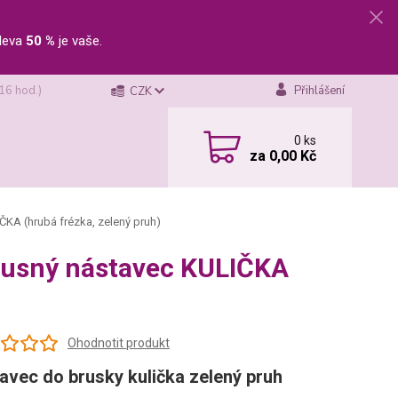
leva
50 %
je vaše.
 16 hod.)
Přihlášení
CZK
0
ks
za
0,00 Kč
ČKA (hrubá frézka, zelený pruh)
brusný nástavec KULIČKA
Ohodnotit produkt
avec do brusky kulička zelený pruh