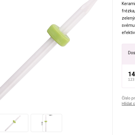
Kerami
frézka
zelený
svému 
efekti
Dos
14
123
Číslo p
Hlídat 