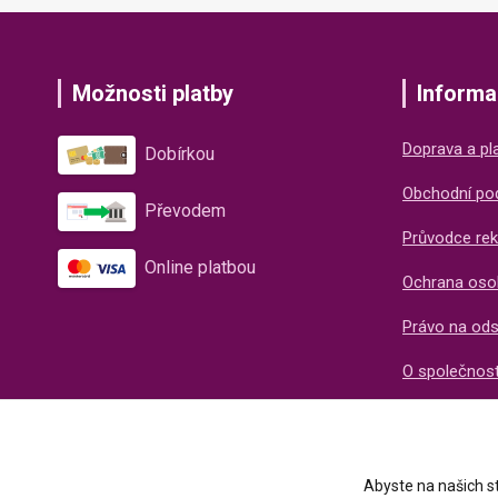
Možnosti platby
Informa
Doprava a pl
Dobírkou
Obchodní po
Převodem
Průvodce rek
Online platbou
Ochrana oso
Právo na od
O společnos
Recenze naš
Abyste na našich st