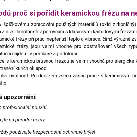
dů proč si pořídit keramickou frézu na n
y špičkovému zpracování použitých materiálů (oxid zirkoničitý)
n a nižší hmotností v porovnání s klasickými karbidovými frézami
amické frézy při práci nepřenáší teplo a vibrace, čímž výrazně zvy
amické frézy jsou velmi vhodné pro odstraňování všech typů 
atnění najdou i v pedikúře a podologii.
ce s keramickou brusnou frézou je velmi vhodná pro alergické kli
tranění kuřích ok apod.
uhá životnost. Při dodržení všech zásad práce s keramickým b
uho.
tá upozornění:
 profesionální použití.
jte na přírodní nehty.
 vždy používejte bezpečnostní ochranné brýle!