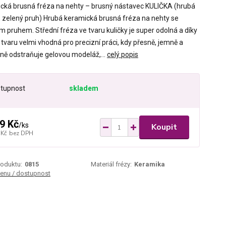
cká brusná fréza na nehty – brusný nástavec KULIČKA (hrubá
, zelený pruh) Hrubá keramická brusná fréza na nehty se
m pruhem. Střední fréza ve tvaru kuličky je super odolná a díky
tvaru velmi vhodná pro precizní práci, kdy přesně, jemně a
vně odstraňuje gelovou modeláž,...
celý popis
tupnost
skladem
9 Kč
/
ks
Koupit
 Kč
bez DPH
roduktu:
0815
Materiál frézy:
Keramika
cenu / dostupnost