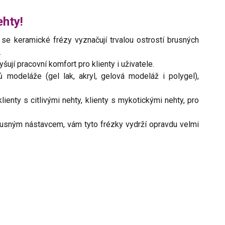
ehty!
 se keramické frézy vyznačují trvalou ostrostí brusných
.
šují pracovní komfort pro klienty i uživatele.
modeláže (gel lak, akryl, gelová modeláž i polygel),
enty s citlivými nehty, klienty s mykotickými nehty, pro
rusným nástavcem, vám tyto frézky vydrží opravdu velmi