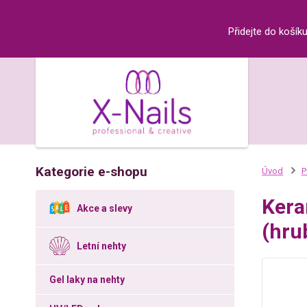
Přidejte do košík
Kategorie e-shopu
Úvod
P
Kera
Akce a slevy
(hru
Letní nehty
Gel laky na nehty