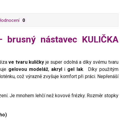
Hodnocení
0
– brusný nástavec KULIČKA
réza
ve tvaru kuličky
je super odolná a díky svému tvaru
ňuje
gelovou modeláž
,
akryl
i
gel lak
. Díky použitým
loténku, což výrazně zvyšuje komfort při práci. Nepřenáší
zení. Je mnohem lehčí než kovové frézky. Rozměr stopky
ého)