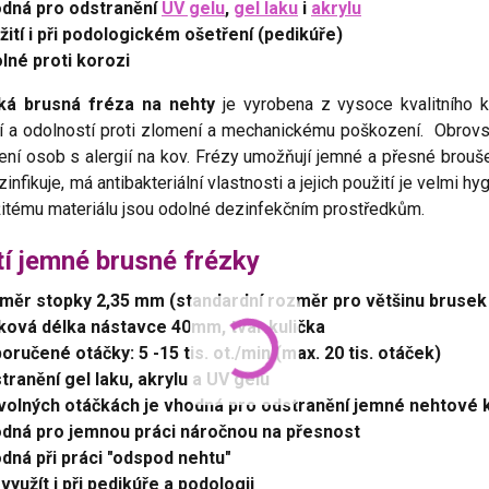
dná pro odstranění
UV gelu
,
gel laku
i
akrylu
žití i při podologickém ošetření (pedikúře)
lné proti korozi
ká brusná fréza na nehty
je vyrobena z vysoce kvalitního ke
tí a odolností proti zlomení a mechanickému poškození. Obro
ení osob s alergií na kov. Frézy umožňují jemné a přesné brouš
zinfikuje, má antibakteriální vlastnosti a jejich použití je velmi 
žitému materiálu jsou odolné dezinfekčním prostředkům.
tí jemné brusné frézky
měr stopky 2,35 mm (standardní rozměr pro většinu brusek 
ková délka nástavce 40mm, tvar kulička
oručené otáčky: 5 -15 tis. ot./min (max. 20 tis. otáček)
tranění gel laku, akrylu a UV gelu
 volných otáčkách je vhodná pro odstranění jemné nehtové k
dná pro jemnou práci náročnou na přesnost
dná při práci "odspod nehtu"
 využít i při pedikúře a podologii