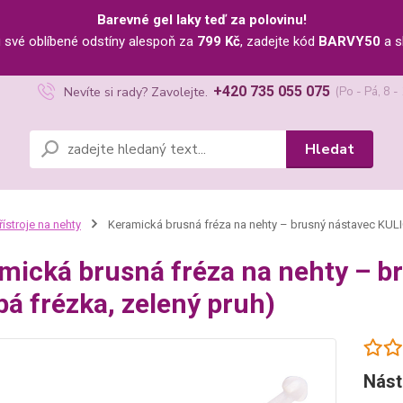
Barevné gel laky teď za polovinu!
u své oblíbené odstíny alespoň za
799 Kč
, zadejte kód
BARVY50
a s
+420 735 055 075
Nevíte si rady? Zavolejte.
(Po - Pá, 8 -
Hledat
řístroje na nehty
Keramická brusná fréza na nehty – brusný nástavec KULI
mická brusná fréza na nehty – 
bá frézka, zelený pruh)
Nást