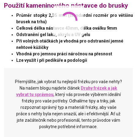
Použití kameninového nástavce do brusky
Průměr stopky 2,35 mm (standardní rozměr pro většinu
brusek na trhu)
Celková délka nástavce 43mm, délka oválku 9mm
Odstranění gel laku, akrylu a UV gelu
Při volných otáčkách je vhodná pro odstranění jemné
nehtové kůžičky
Vhodná pro jemnou práci náročnou na přesnost
Lze využít i při pedikúře a podologii
Přemýšlíte, jak vybrat tu nejlepší frézku pro vaše nehty?
Na našem blogu najdete článek
Druhy frézek a jak
vybrat tu správnou
, který vás provede výběrem ideální
frézky pro vaše potřeby. Odhalíme tipy a triky, jak
rozpoznat správný typ a materiál frézky, aby vaše
práce s nehty byla nejen snazší, ale i efektivnější. Ať už
jste začátečník nebo profesionál, tento průvodce vám
poskytne potřebné informace.