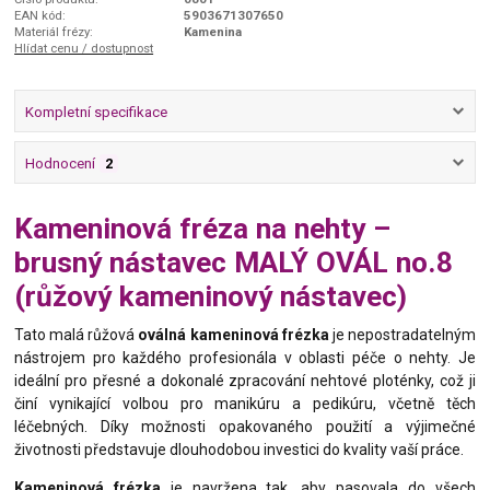
EAN kód:
5903671307650
Materiál frézy:
Kamenina
Hlídat cenu / dostupnost
Kompletní specifikace
Hodnocení
2
Kameninová fréza na nehty –
brusný nástavec MALÝ OVÁL no.8
(růžový kameninový nástavec)
Tato malá růžová
oválná kameninová frézka
je nepostradatelným
nástrojem pro každého profesionála v oblasti péče o nehty. Je
ideální pro přesné a dokonalé zpracování nehtové ploténky, což ji
činí vynikající volbou pro manikúru a pedikúru, včetně těch
léčebných. Díky možnosti opakovaného použití a výjimečné
životnosti představuje dlouhodobou investici do kvality vaší práce.
Kameninová frézka
je navržena tak, aby pasovala do všech