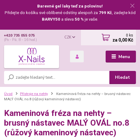
Barevné gel laky teď za polovinu!
Přidejte do košíku své oblíbené odstíny alespoň za
799 Kč
, zadejte kód
BARVY50
a sleva
50 %
je vaše.
0
ks
+420 735 055 075
CZK
za
0,00 Kč
(Po - Pá, 8 - 16 hod.)
Menu
Hledat
Úvod
Přístroje na nehty
Kameninová fréza na nehty – brusný nástavec
MALÝ OVÁL no.8 (růžový kameninový nástavec)
Kameninová fréza na nehty –
brusný nástavec MALÝ OVÁL no.8
(růžový kameninový nástavec)