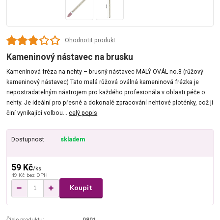
Ohodnotit produkt
Kameninový nástavec na brusku
Kameninová fréza na nehty – brusný nástavec MALÝ OVÁL no.8 (růžový
kameninový nástavec) Tato malá růžová oválná kameninová frézka je
nepostradatelným nástrojem pro každého profesionála v oblasti péče o
nehty. Je ideální pro přesné a dokonalé zpracování nehtové ploténky, což ji
činí vynikající volbou...
celý popis
Dostupnost
skladem
59 Kč
/
ks
49 Kč
bez DPH
Koupit
Číslo produktu:
0801