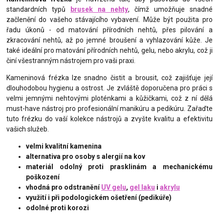
standardních typů
brusek na nehty
, čímž umožňuje snadné
začlenění do vašeho stávajícího vybavení. Může být použita pro
řadu úkonů - od matování přírodních nehtů, přes pilování a
zkracování nehtů, až po jemné broušení a vyhlazování kůže. Je
také ideální pro matování přírodních nehtů, gelu, nebo akrylu, což ji
činí všestranným nástrojem pro vaši praxi.
Kameninová frézka lze snadno čistit a brousit, což zajišťuje její
dlouhodobou hygienu a ostrost. Je zvláště doporučena pro práci s
velmi jemnými nehtovými ploténkami a kůžičkami, což z ní dělá
must-have nástroj pro profesionální manikúru a pedikúru. Zařaďte
tuto frézku do vaší kolekce nástrojů a zvyšte kvalitu a efektivitu
vašich služeb.
velmi kvalitní kamenina
alternativa pro osoby s alergií na kov
materiál odolný proti prasklinám a mechanickému
poškození
vhodná pro odstranění
UV gelu
,
gel laku
i
akrylu
využití i při podologickém ošetření (pedikúře)
odolné proti korozi