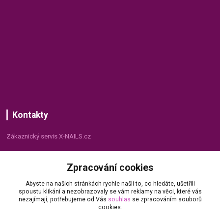
Kontakty
Zákaznický servis X-NAILS.cz
Dana Matušková
Zpracování cookies
+420 735 055 075
(Po - Pá, 8 - 16 hod.)
Abyste na našich stránkách rychle našli to, co hledáte, ušetřili
spoustu klikání a nezobrazovaly se vám reklamy na věci, které vás
info@x-nails.cz
nezajímají, potřebujeme od Vás
souhlas
se zpracováním souborů
cookies.