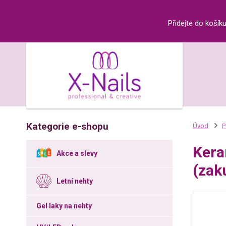
Přidejte do košík
Kategorie e-shopu
Úvod
P
Kera
Akce a slevy
(zak
Letní nehty
Gel laky na nehty