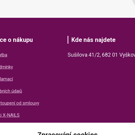
ce o nákupu
Kde nás najdete
Sušilova 41/2, 682 01 Vyško
atba
dmínky
lamací
bních údajů
stoupení od smlouvy
ti X-NAILS
ich zákazníků
Zpracování cookies