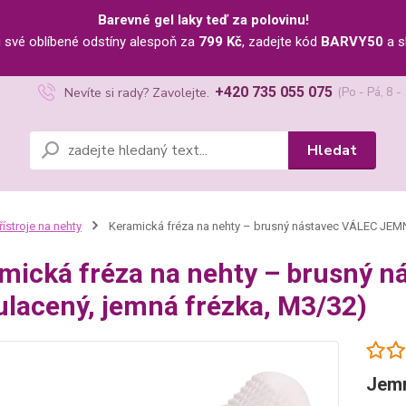
Barevné gel laky teď za polovinu!
u své oblíbené odstíny alespoň za
799 Kč
, zadejte kód
BARVY50
a s
+420 735 055 075
Nevíte si rady? Zavolejte.
(Po - Pá, 8 -
Hledat
řístroje na nehty
Keramická fréza na nehty – brusný nástavec VÁLEC JEMN
mická fréza na nehty – brusný 
ulacený, jemná frézka, M3/32)
Jemn