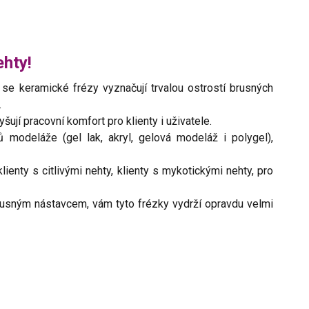
ehty!
 se keramické frézy vyznačují trvalou ostrostí brusných
.
šují pracovní komfort pro klienty i uživatele.
modeláže (gel lak, akryl, gelová modeláž i polygel),
enty s citlivými nehty, klienty s mykotickými nehty, pro
rusným nástavcem, vám tyto frézky vydrží opravdu velmi