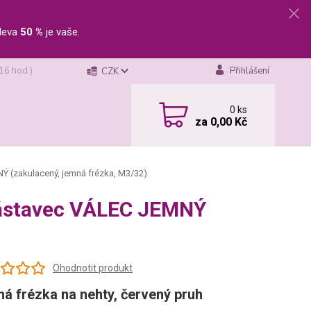
leva
50 %
je vaše.
 16 hod.)
Přihlášení
CZK
0
ks
za
0,00 Kč
Ý (zakulacený, jemná frézka, M3/32)
nástavec VÁLEC JEMNÝ
Ohodnotit produkt
á frézka na nehty, červený pruh