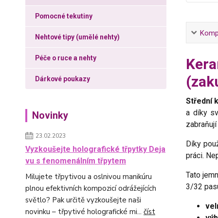
Pomocné tekutiny
Kompl
Nehtové tipy (umělé nehty)
Péče o ruce a nehty
Kera
(zak
Dárkové poukazy
Střední 
a díky s
Novinky
zabraňují
23.02.2023
Díky použ
Vyzkoušejte holografické třpytky Deja
práci. Ne
vu s fenomenálním třpytem
Tato jem
Milujete třpytivou a oslnivou manikúru
3/32 pas
plnou efektivních kompozicí odrážejících
světlo? Pak určitě vyzkoušejte naši
vel
novinku – třpytivé holografické mi...
číst
výb