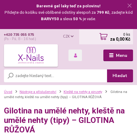
Barevné gel laky teď za polovinu!
Přidejte do košíku své oblíbené odstíny alespoň za
799 Kč
, zadejte kód
BARVY50
a sleva
50 %
je vaše.
0
ks
+420 735 055 075
CZK
za
0,00 Kč
(Po - Pá, 8 - 16 hod.)
Menu
Hledat
Úvod
Nástroje a příslušenství
Kleště na nehty a pinzety
Gilotina na
umělé nehty, kleště na umělé nehty (tipy) – GILOTINA RŮŽOVÁ
Gilotina na umělé nehty, kleště na
umělé nehty (tipy) – GILOTINA
RŮŽOVÁ