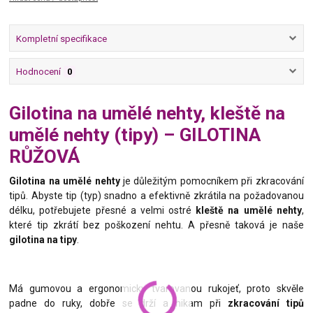
Kompletní specifikace
Hodnocení
0
Gilotina na umělé nehty, kleště na
umělé nehty (tipy) – GILOTINA
RŮŽOVÁ
Gilotina na umělé nehty
je důležitým pomocníkem při zkracování
tipů. Abyste tip (typ) snadno a efektivně zkrátila na požadovanou
délku, potřebujete přesné a velmi ostré
kleště na umělé nehty
,
které tip zkrátí bez poškození nehtu. A přesně taková je naše
gilotina na tipy
.
Má gumovou a ergonomicky tvarovanou rukojeť, proto skvěle
padne do ruky, dobře se drží a nikam při
zkracování tipů