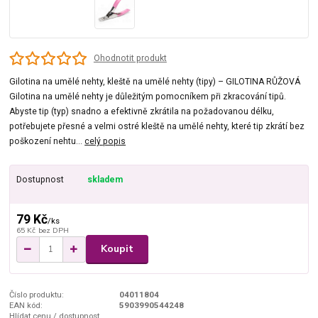
Ohodnotit produkt
Gilotina na umělé nehty, kleště na umělé nehty (tipy) – GILOTINA RŮŽOVÁ
Gilotina na umělé nehty je důležitým pomocníkem při zkracování tipů.
Abyste tip (typ) snadno a efektivně zkrátila na požadovanou délku,
potřebujete přesné a velmi ostré kleště na umělé nehty, které tip zkrátí bez
poškození nehtu...
celý popis
Dostupnost
skladem
79 Kč
/
ks
65 Kč
bez DPH
Koupit
Číslo produktu:
04011804
EAN kód:
5903990544248
Hlídat cenu / dostupnost