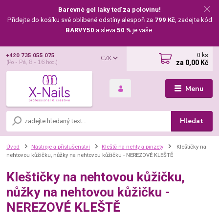
Barevné gel laky teď za polovinu!
Přidejte do košíku své oblíbené odstíny alespoň za
799 Kč
, zadejte kód
BARVY50
a sleva
50 %
je vaše.
0
ks
+420 735 055 075
CZK
za
0,00 Kč
(Po - Pá, 8 - 16 hod.)
Menu
Hledat
Úvod
Nástroje a příslušenství
Kleště na nehty a pinzety
Kleštičky na
nehtovou kůžičku, nůžky na nehtovou kůžičku - NEREZOVÉ KLEŠTĚ
Kleštičky na nehtovou kůžičku,
nůžky na nehtovou kůžičku -
NEREZOVÉ KLEŠTĚ