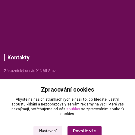
Kontakty
Zákaznický servis X-NAILS.cz
Dana Matušková
Zpracování cookies
+420 735 055 075
(Po - Pá, 8 - 16 hod.)
Abyste na našich stránkách rychle našli to, co hledáte, ušetřili
spoustu klikání a nezobrazovaly se vám reklamy na věci, které vás
info@x-nails.cz
nezajímají, potřebujeme od Vás
souhlas
se zpracováním souborů
cookies.
Povolit vše
Nastavení