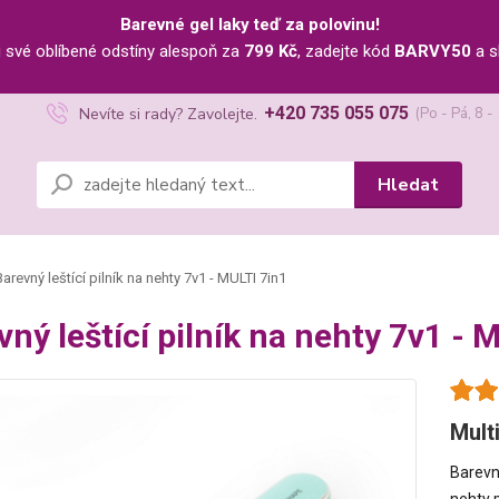
Barevné gel laky teď za polovinu!
u své oblíbené odstíny alespoň za
799 Kč
, zadejte kód
BARVY50
a s
+420 735 055 075
Nevíte si rady? Zavolejte.
(Po - Pá, 8 -
Hledat
arevný leštící pilník na nehty 7v1 - MULTI 7in1
vný leštící pilník na nehty 7v1 - 
Multi
Barevný