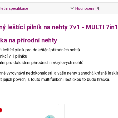
etní specifikace
Hodnocení
4
ý leštící pilník na nehty 7v1 - MULTI 7in
ka na přírodní nehty
i leštící pilník pro doleštění přírodních nehtů
nkcí v 1 pilníku
ální pro doleštění přírodních i akrylových nehtů
emně vyrovnává nedokonalosti a vaše nehty zanechá krásně lesklé.
t jejich povrch, s touto multifunkční leštičkou to bude hračka.
é