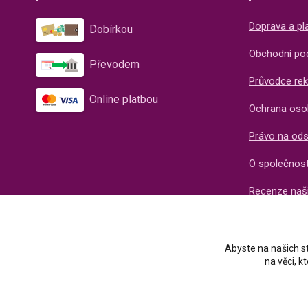
Doprava a pl
Dobírkou
Obchodní po
Převodem
Průvodce rek
Online platbou
Ochrana oso
Právo na od
O společnos
Recenze naš
Abyste na našich st
na věci, 