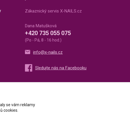
v
Zákaznický servis X-NAILS.cz
Dana Matušková
+420 735 055 075
(Po - Pá, 8 - 16 hod.)
info@x-nails.cz
ovaly se vám reklamy
ů cookies.