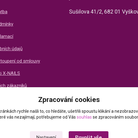
Sušilova 41/2, 682 01 Vyško
atba
dmínky
lamací
bních údajů
stoupení od smlouvy
ti X-NAILS
ich zákazníků
Zpracování cookies
ránkách rychle našli to, co hledáte, ušetřili spoustu klikání a nezobraz
které vás nezajímají, potřebujeme od Vás
souhlas
se zpracováním soubor
Povolit vše
Nastavení