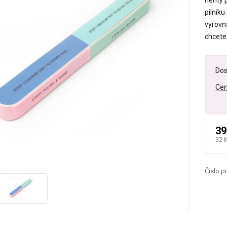
nehty p
pilníku
vyrovn
chcete 
Dos
Cen
39
32 
Číslo p