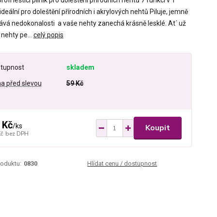
rofi leštící pilník pro doleštění přírodních nehtů 7 funkcí v 1
 ideální pro doleštění přírodních i akrylových nehtů Piluje, jemně
ává nedokonalosti a vaše nehty zanechá krásně lesklé. At´ už
nehty pe...
celý popis
tupnost
skladem
a před slevou
59 Kč
 Kč
/
ks
Koupit
Kč
bez DPH
roduktu:
0830
Hlídat cenu / dostupnost