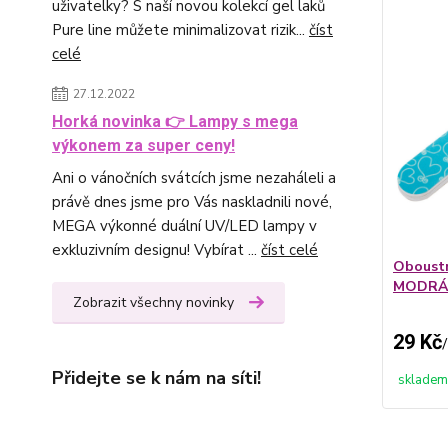
uživatelky? S naší novou kolekcí gel laků
Pure line můžete minimalizovat rizik...
číst
celé
27.12.2022
Horká novinka 👉 Lampy s mega
výkonem za super ceny!
Ani o vánočních svátcích jsme nezaháleli a
právě dnes jsme pro Vás naskladnili nové,
MEGA výkonné duální UV/LED lampy v
exkluzivním designu! Vybírat ...
číst celé
Oboustr
MODRÁ
Zobrazit všechny novinky
29 Kč
/
Přidejte se k nám na síti!
skladem