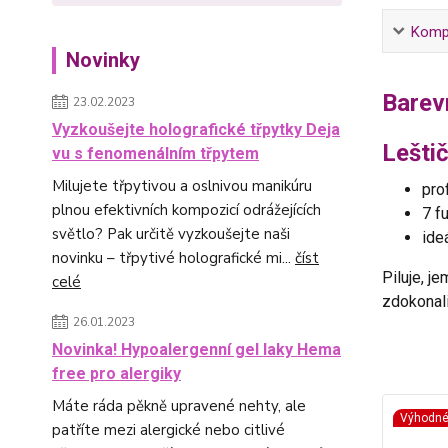
Kompl
Novinky
Barevn
23.02.2023
Vyzkoušejte holografické třpytky Deja
Leštič
vu s fenomenálním třpytem
Milujete třpytivou a oslnivou manikúru
prof
plnou efektivních kompozicí odrážejících
7 fu
světlo? Pak určitě vyzkoušejte naši
ide
novinku – třpytivé holografické mi...
číst
Piluje, j
celé
zdokonali
26.01.2023
Novinka! Hypoalergenní gel laky Hema
free pro alergiky
Máte ráda pěkně upravené nehty, ale
Výhodn
patříte mezi alergické nebo citlivé