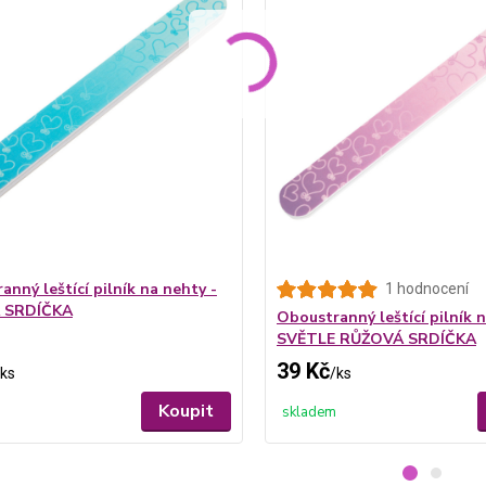
anný leštící pilník na nehty -
1 hodnocení
 SRDÍČKA
Oboustranný leštící pilník n
SVĚTLE RŮŽOVÁ SRDÍČKA
39 Kč
ks
/
ks
Koupit
skladem