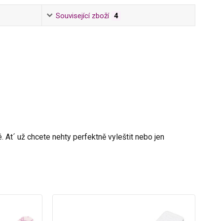
Související zboží
4
1
 At´ už chcete nehty perfektně vyleštit nebo jen