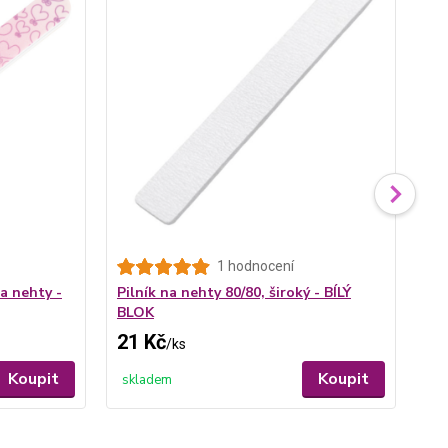
Tip
1 hodnocení
ST
a nehty -
Pilník na nehty 80/80, široký - BÍLÝ
lep
BLOK
21 Kč
17
/
ks
Koupit
Koupit
skladem
sk