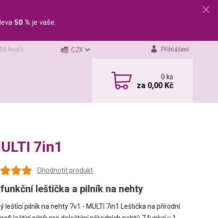
leva
50 %
je vaše.
 16 hod.)
Přihlášení
CZK
0
ks
za
0,00 Kč
MULTI 7in1
Ohodnotit produkt
funkční leštička a pilník na nehty
 leštící pilník na nehty 7v1 - MULTI 7in1 Leštička na přírodní