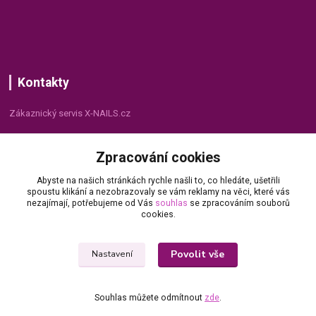
Kontakty
Zákaznický servis X-NAILS.cz
Dana Matušková
Zpracování cookies
+420 735 055 075
(Po - Pá, 8 - 16 hod.)
Abyste na našich stránkách rychle našli to, co hledáte, ušetřili
spoustu klikání a nezobrazovaly se vám reklamy na věci, které vás
info@x-nails.cz
nezajímají, potřebujeme od Vás
souhlas
se zpracováním souborů
cookies.
Povolit vše
Nastavení
Souhlas můžete odmítnout
zde
.
© Copyright 2026 X-NAILS.CZ