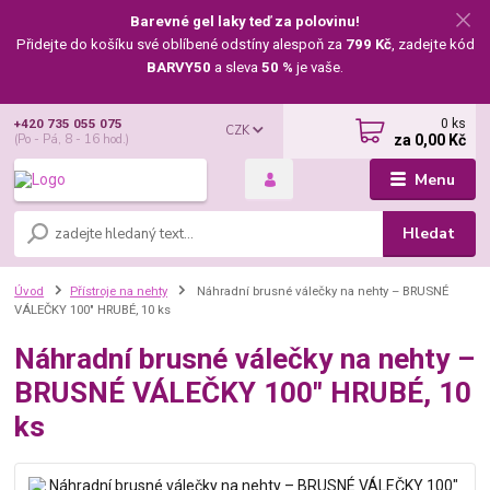
Barevné gel laky teď za polovinu!
Přidejte do košíku své oblíbené odstíny alespoň za
799 Kč
, zadejte kód
BARVY50
a sleva
50 %
je vaše.
0
ks
+420 735 055 075
CZK
za
0,00 Kč
(Po - Pá, 8 - 16 hod.)
Menu
Hledat
Úvod
Přístroje na nehty
Náhradní brusné válečky na nehty – BRUSNÉ
VÁLEČKY 100" HRUBÉ, 10 ks
Náhradní brusné válečky na nehty –
BRUSNÉ VÁLEČKY 100" HRUBÉ, 10
ks