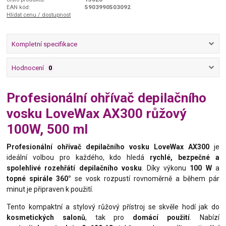
EAN kód:
5903990503092
Hlídat cenu / dostupnost
Kompletní specifikace
Hodnocení
0
Profesionální ohřívač depilačního
vosku LoveWax AX300 růžový
100W, 500 ml
Profesionální ohřívač depilačního vosku LoveWax AX300
je
ideální volbou pro každého, kdo hledá
rychlé, bezpečné a
spolehlivé rozehřátí depilačního vosku
. Díky výkonu
100 W
a
topné spirále 360°
se vosk rozpustí rovnoměrně a během pár
minut je připraven k použití.
Tento kompaktní a stylový růžový přístroj se skvěle hodí jak do
kosmetických salonů
, tak pro
domácí použití
. Nabízí