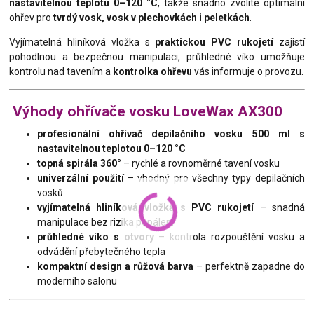
nastavitelnou teplotu 0–120 °C
, takže snadno zvolíte optimální
ohřev pro
tvrdý vosk, vosk v plechovkách i peletkách
.
Vyjímatelná hliníková vložka s
praktickou PVC rukojetí
zajistí
pohodlnou a bezpečnou manipulaci, průhledné víko umožňuje
kontrolu nad tavením a
kontrolka ohřevu
vás informuje o provozu.
Výhody ohřívače vosku LoveWax AX300
profesionální ohřívač depilačního vosku 500 ml s
nastavitelnou teplotou 0–120 °C
topná spirála 360°
– rychlé a rovnoměrné tavení vosku
univerzální použití
– vhodný pro všechny typy depilačních
vosků
vyjímatelná hliníková vložka s PVC rukojetí
– snadná
manipulace bez rizika popálení
průhledné víko s otvory
– kontrola rozpouštění vosku a
odvádění přebytečného tepla
kompaktní design a růžová barva
– perfektně zapadne do
moderního salonu