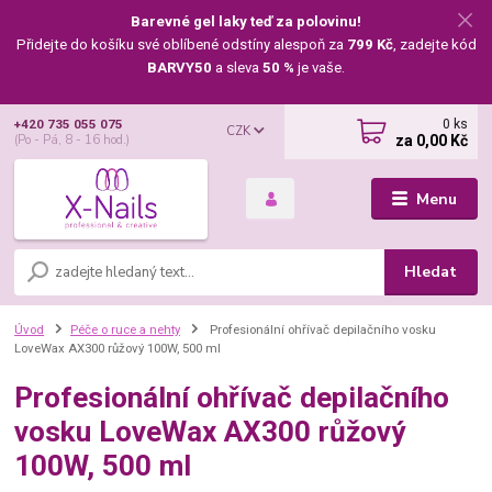
Barevné gel laky teď za polovinu!
Přidejte do košíku své oblíbené odstíny alespoň za
799 Kč
, zadejte kód
BARVY50
a sleva
50 %
je vaše.
0
ks
+420 735 055 075
CZK
za
0,00 Kč
(Po - Pá, 8 - 16 hod.)
Menu
Hledat
Úvod
Péče o ruce a nehty
Profesionální ohřívač depilačního vosku
LoveWax AX300 růžový 100W, 500 ml
Profesionální ohřívač depilačního
vosku LoveWax AX300 růžový
100W, 500 ml