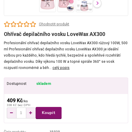
Ohodnotit produkt
Ohřívač depilačního vosku LoveWax AX300
Profesionální ohřívač depilačního vosku LoveWax AX300 růžový 100W, 500
ml Profesionální ohřívač depilačního vosku LoveWax AX300 je ideální
volbou pro každého, kdo hledá rychlé, bezpečné a spolehlivé rozehřátí
depilačního vosku. Díky výkonu 100 W a topné spirále 360° se vosk
rozpustí rovnoměrně a běh...
celý popis
Dostupnost
skladem
409 Kč
/
ks
338 Kč
bez DPH
Koupit
Číslo produktu:
15020