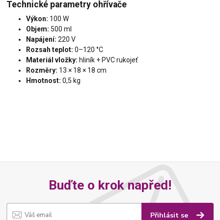
Technické parametry ohřívače
Výkon:
100 W
Objem:
500 ml
Napájení:
220 V
Rozsah teplot:
0–120 °C
Materiál vložky:
hliník + PVC rukojeť
Rozměry:
13 × 18 × 18 cm
Hmotnost:
0,5 kg
Buďte o krok napřed!
Přihlásit se