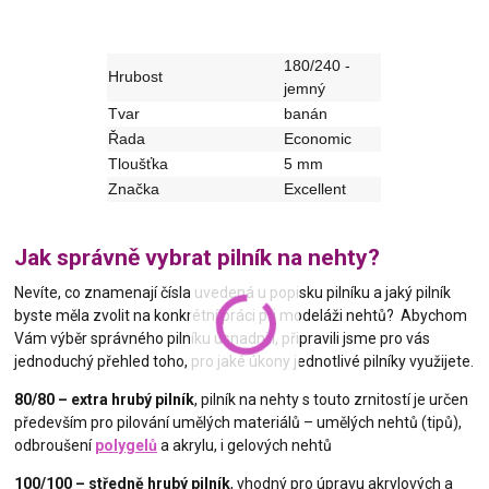
180/240 -
Hrubost
jemný
Tvar
banán
Řada
Economic
Tloušťka
5 mm
Značka
Excellent
Jak správně vybrat pilník na nehty?
Nevíte, co znamenají čísla uvedená u popisku pilníku a jaký pilník
byste měla zvolit na konkrétní práci při modeláži nehtů? Abychom
Vám výběr správného pilníku usnadnili, připravili jsme pro vás
jednoduchý přehled toho, pro jaké úkony jednotlivé pilníky využijete.
80/80 – extra hrubý pilník
, pilník na nehty s touto zrnitostí je určen
především pro pilování umělých materiálů – umělých nehtů (tipů),
odbroušení
polygelů
a akrylu, i gelových nehtů
100/100 – středně hrubý pilník
, vhodný pro úpravu akrylových a