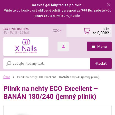
Barevné gel laky teď za polovinu!
Přidejte do košíku své oblíbené odstíny alespoň za
799 Kč
, zadejte kód
BARVY50
a sleva
50 %
je vaše.
0
ks
+420 735 055 075
CZK
za
0,00 Kč
(Po - Pá, 8 - 16 hod.)
Menu
Hledat
Úvod
Pilník na nehty ECO Excellent – BANÁN 180/240 (jemný pilník)
Pilník na nehty ECO Excellent –
BANÁN 180/240 (jemný pilník)