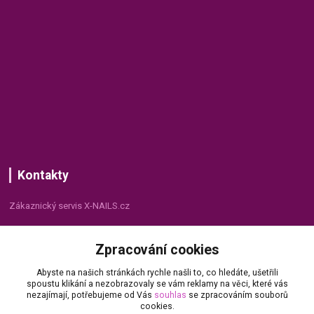
Kontakty
Zákaznický servis X-NAILS.cz
Dana Matušková
Zpracování cookies
+420 735 055 075
(Po - Pá, 8 - 16 hod.)
Abyste na našich stránkách rychle našli to, co hledáte, ušetřili
spoustu klikání a nezobrazovaly se vám reklamy na věci, které vás
info@x-nails.cz
nezajímají, potřebujeme od Vás
souhlas
se zpracováním souborů
cookies.