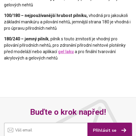
gelových nehtů
100/180 – nejpoužívanější hrubost pilníku,
vhodná pro jakoukoli
základní manikúru a pilování nehtů, jemnější strana 180 je vhodná i
pro úpravu přírodních nehtů
180/240 – jemný pilník
, pilník s touto zrnitostí je vhodný pro
pilování přírodních nehtů, pro zdrsnění přírodní nehtové ploténky
před modeláží nebo aplikací
gel laku
a pro finální tvarování
akrylových a gelových nehtů
Buďte o krok napřed!
Přihlásit se