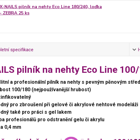
X-NAILS pilník na nehty Eco Line 180/240, loďka
- ZEBRA 25 ks
etní specifikace
ILS pilník na nehty Eco Line 100
litní a profesionální pilník na nehty s pevným pěnovým stř
bost 100/180 (nejpoužívanější hrubost)
infikovatelný
dný pro zbroušení při gelové či akrylové nehtové modeláži
dný také pro práci s gel lakem
ba profesionálů pro odstranění gelu či akrylu
ka 0,4 mm