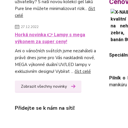
Cenov
uživatelky? S naší novou kolekcí gel laků
Pure line můžete minimalizovat rizik...
číst
celé
27.12.2022
Horká novinka 👉 Lampy s mega
výkonem za super ceny!
Ani o vánočních svátcích jsme nezaháleli a
Speciáln
právě dnes jsme pro Vás naskladnili nové,
MEGA výkonné duální UV/LED lampy v
exkluzivním designu! Vybírat ...
číst celé
Pilník o
manikúru
Zobrazit všechny novinky
Přidejte se k nám na síti!