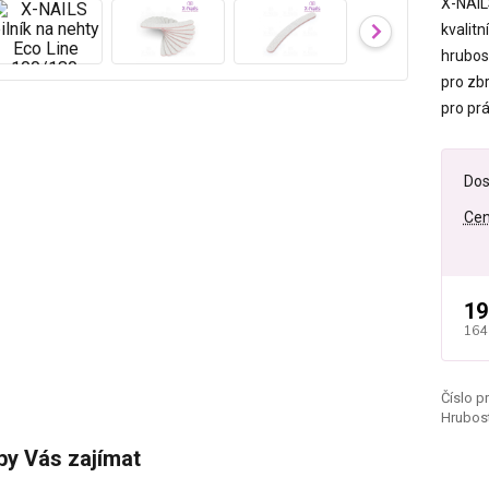
X-NAIL
kvalit
hrubos
pro zb
pro prá
Dos
Cen
19
164
Číslo p
Hrubost
by Vás zajímat