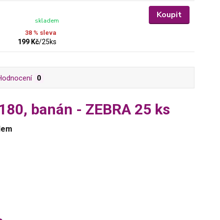
Koupit
skladem
38 % sleva
199 Kč
/
25ks
Hodnocení
0
/180, banán - ZEBRA 25 ks
edem