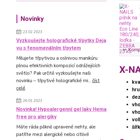
Novinky
23.02.2023
Vyzkoušejte holografické třpytky Deja
vu s fenomenálním třpytem
Kompl
Milujete třpytivou a oslnivou manikúru
plnou efektivních kompozicí odrážejících
X-NA
světlo? Pak určitě vyzkoušejte naši
novinku – třpytivé holografické mi...
číst
kva
celé
hru
dez
26.01.2023
vho
Novinka! Hypoalergenní gel laky Hema
vho
free pro alergiky
vol
Máte ráda pěkně upravené nehty, ale
šíř
patříte mezi alergické nebo citlivé