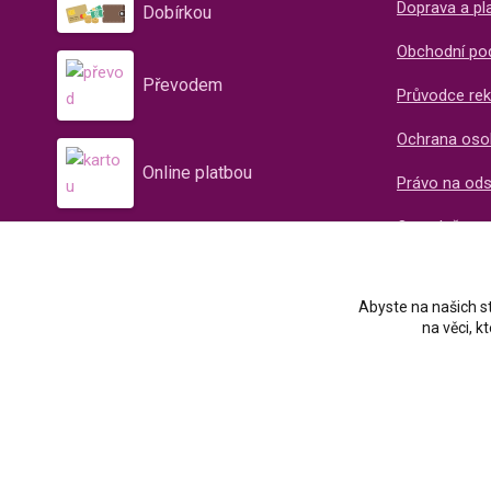
Doprava a pl
Dobírkou
Obchodní po
Převodem
Průvodce rek
Ochrana oso
Online platbou
Právo na od
O společnos
Recenze naš
Abyste na našich st
na věci, 