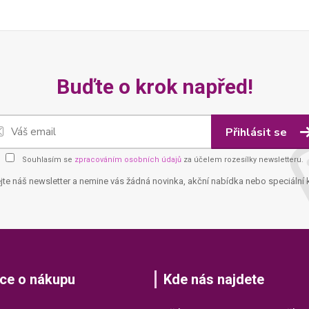
Buďte o krok napřed!
Přihlásit se
Souhlasím se
zpracováním osobních údajů
za účelem rozesílky newsletteru.
jte náš newsletter a nemine vás žádná novinka, akční nabídka nebo speciální 
ce o nákupu
Kde nás najdete