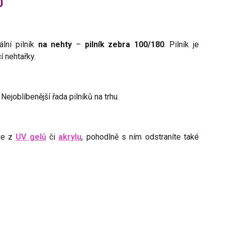
0
ální pilník
na nehty
–
pilník zebra 100/180
. Pilník je
í nehtařky.
 Nejoblíbenější řada pilníků na trhu.
že z
UV gelů
či
akrylu
, pohodlně s ním odstraníte také