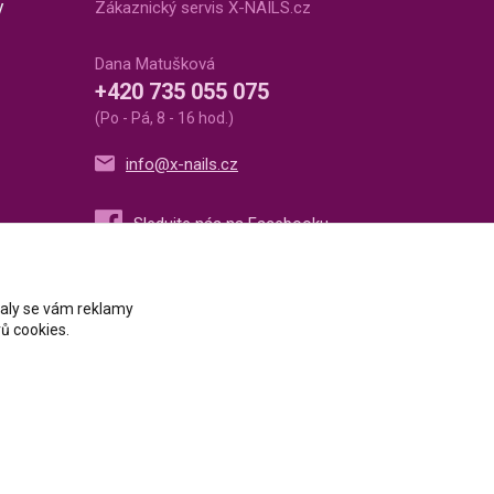
v
Zákaznický servis X-NAILS.cz
Dana Matušková
+420 735 055 075
(Po - Pá, 8 - 16 hod.)
info@x-nails.cz
ovaly se vám reklamy
ů cookies.