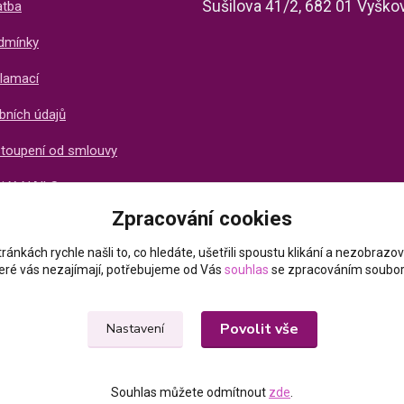
Sušilova 41/2, 682 01 Vyško
atba
dmínky
lamací
bních údajů
stoupení od smlouvy
ti X-NAILS
Zpracování cookies
ich zákazníků
ránkách rychle našli to, co hledáte, ušetřili spoustu klikání a nezobraz
které vás nezajímají, potřebujeme od Vás
souhlas
se zpracováním soubor
Povolit vše
Nastavení
Souhlas můžete odmítnout
zde
.