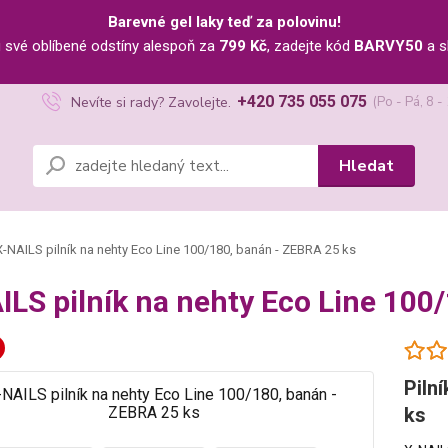
Barevné gel laky teď za polovinu!
u své oblíbené odstíny alespoň za
799 Kč
, zadejte kód
BARVY50
a s
+420 735 055 075
Nevíte si rady? Zavolejte.
(Po - Pá, 8 -
Hledat
-NAILS pilník na nehty Eco Line 100/180, banán - ZEBRA 25 ks
ILS pilník na nehty Eco Line 100
Piln
ks