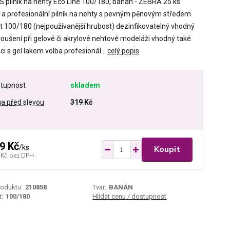
S pilník na nehty Eco Line 100/180, banán - ZEBRA 25 ks
ní a profesionální pilník na nehty s pevným pěnovým středem
t 100/180 (nejpoužívanější hrubost) dezinfikovatelný vhodný
roušení při gelové či akrylové nehtové modeláži vhodný také
ci s gel lakem volba profesionál...
celý popis
tupnost
skladem
a před slevou
319 Kč
9 Kč
/
ks
Koupit
 Kč
bez DPH
roduktu:
210858
Tvar:
BANÁN
:
100/180
Hlídat cenu / dostupnost