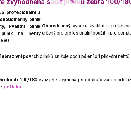
ě zvýhodněná sada pilníků zebra 100/18
Oboustranný
vysoce kvalitní a profesion
určený pro profesionální použití i pro domác
í abrazivní povrch
pilníků snižuje pocit pálení při pilování nehtů.
 hrubosti 100/180
využijete zejména při odstraňování modelá
 z
gel laku
.