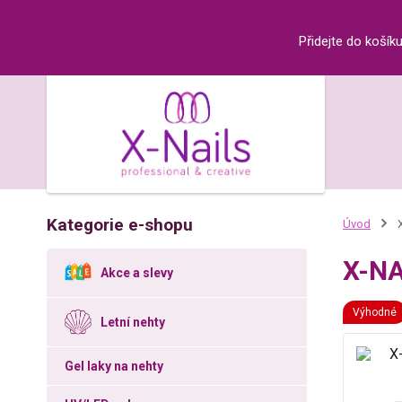
Přidejte do košík
Kategorie e-shopu
Úvod
X
X-NA
Akce a slevy
Výhodné
Letní nehty
Gel laky na nehty