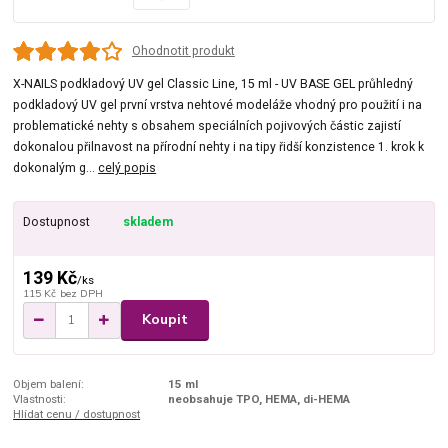
Ohodnotit produkt
X-NAILS podkladový UV gel Classic Line, 15 ml - UV BASE GEL průhledný
podkladový UV gel první vrstva nehtové modeláže vhodný pro použití i na
problematické nehty s obsahem speciálních pojivových částic zajistí
dokonalou přilnavost na přírodní nehty i na tipy řidší konzistence 1. krok k
dokonalým g...
celý popis
Dostupnost
skladem
139 Kč
/
ks
115 Kč
bez DPH
Koupit
Objem balení:
15 ml
Vlastnosti:
neobsahuje TPO, HEMA, di-HEMA
Hlídat cenu / dostupnost