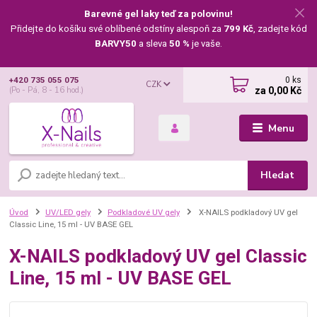
Barevné gel laky teď za polovinu!
Přidejte do košíku své oblíbené odstíny alespoň za
799 Kč
, zadejte kód
BARVY50
a sleva
50 %
je vaše.
0
ks
+420 735 055 075
CZK
za
0,00 Kč
(Po - Pá, 8 - 16 hod.)
Menu
Hledat
Úvod
UV/LED gely
Podkladové UV gely
X-NAILS podkladový UV gel
Classic Line, 15 ml - UV BASE GEL
X-NAILS podkladový UV gel Classic
Line, 15 ml - UV BASE GEL