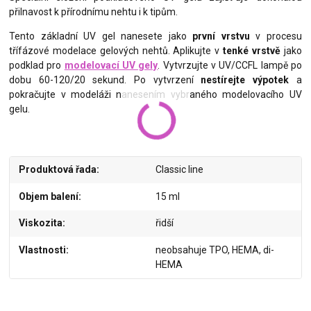
přilnavost k přírodnímu nehtu i k tipům.
Tento základní UV gel nanesete jako
první vrstvu
v procesu
třífázové modelace gelových nehtů. Aplikujte v
tenké vrstvě
jako
podklad pro
modelovací UV gely
. Vytvrzujte v UV/CCFL lampě po
dobu 60-120/20 sekund. Po vytvrzení
nestírejte výpotek
a
pokračujte v modeláži nanesením vybraného modelovacího UV
gelu.
Produktová řada
Classic line
Objem balení
15 ml
Viskozita
řidší
Vlastnosti
neobsahuje TPO, HEMA, di-
HEMA