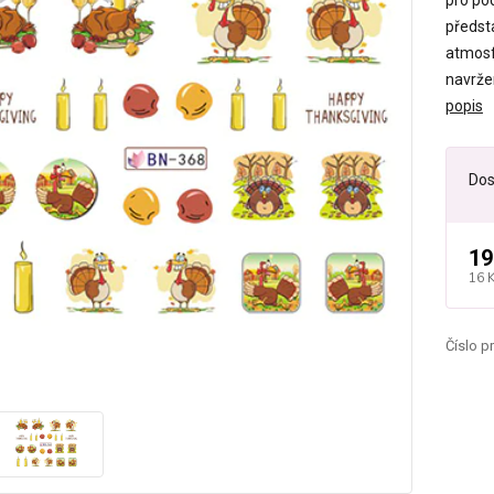
pro po
předst
atmosf
navrže
popis
Dos
19
16 
Číslo p