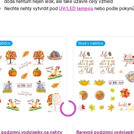
dodá nehtům nejen lesk, ale také uzavře celý vzhled.
Nechte nehty vytvrdit pod
UV/LED lampou
nebo podle pokynů 
abídce
Nově v nabídce
 podzimní vodolepky na nehty
Barevné podzimní vodolepk