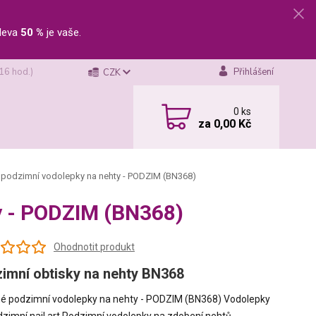
leva
50 %
je vaše.
 16 hod.)
Přihlášení
CZK
0
ks
za
0,00 Kč
podzimní vodolepky na nehty - PODZIM (BN368)
y - PODZIM (BN368)
Ohodnotit produkt
imní obtisky na nehty BN368
é podzimní vodolepky na nehty - PODZIM (BN368) Vodolepky