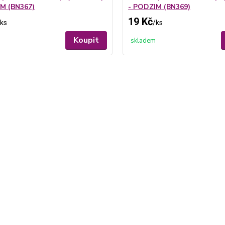
M (BN367)
- PODZIM (BN369)
19 Kč
ks
/
ks
Koupit
skladem