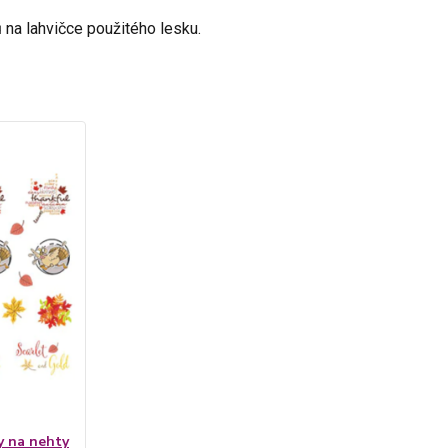
na lahvičce použitého lesku.
y na nehty