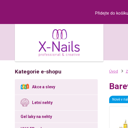
Přidejte do košík
Kategorie e-shopu
Úvod
Z
Bare
Akce a slevy
Nově v na
Letní nehty
Gel laky na nehty