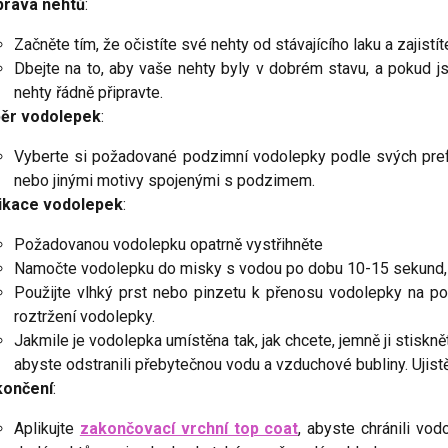
prava nehtů
:
Začněte tím, že očistíte své nehty od stávajícího laku a zajistít
Dbejte na to, aby vaše nehty byly v dobrém stavu, a pokud js
nehty řádně připravte.
ěr vodolepek
:
Vyberte si požadované podzimní vodolepky podle svých prefer
nebo jinými motivy spojenými s podzimem.
ikace vodolepek
:
Požadovanou vodolepku opatrně vystřihněte
Namočte vodolepku do misky s vodou po dobu 10-15 sekund,
Použijte vlhký prst nebo pinzetu k přenosu vodolepky na po
roztržení vodolepky.
Jakmile je vodolepka umístěna tak, jak chcete, jemně ji stiskn
abyste odstranili přebytečnou vodu a vzduchové bubliny. Ujistě
končení
:
Aplikujte
zakončovací vrchní top coat
, abyste chránili vod