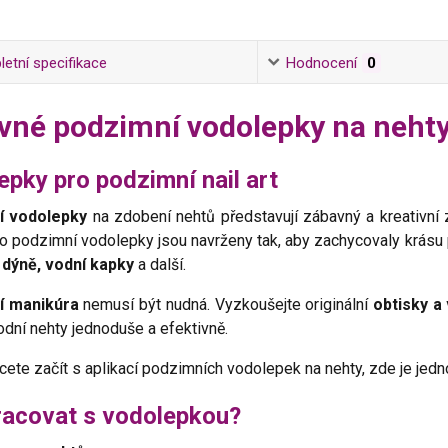
etní specifikace
Hodnocení
0
vné podzimní vodolepky na neht
epky pro podzimní nail art
í vodolepky
na zdobení nehtů představují zábavný a kreativní 
to podzimní vodolepky jsou navrženy tak, aby zachycovaly krásu 
í, dýně, vodní kapky
a další.
í manikúra
nemusí být nudná. Vyzkoušejte originální
obtisky a
odní nehty jednoduše a efektivně.
ete začít s aplikací podzimních vodolepek na nehty, zde je jed
racovat s vodolepkou?