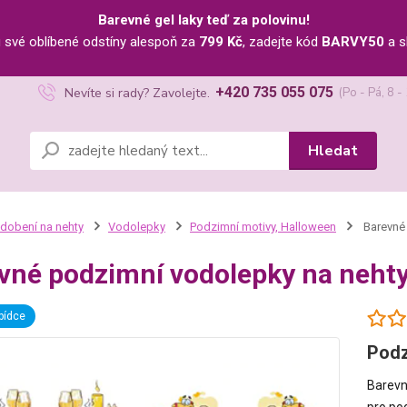
Barevné gel laky teď za polovinu!
u své oblíbené odstíny alespoň za
799 Kč
, zadejte kód
BARVY50
a s
+420 735 055 075
Nevíte si rady? Zavolejte.
(Po - Pá, 8 -
Hledat
dobení na nehty
Vodolepky
Podzimní motivy, Halloween
Barevné 
vné podzimní vodolepky na neht
bídce
Podz
Barevn