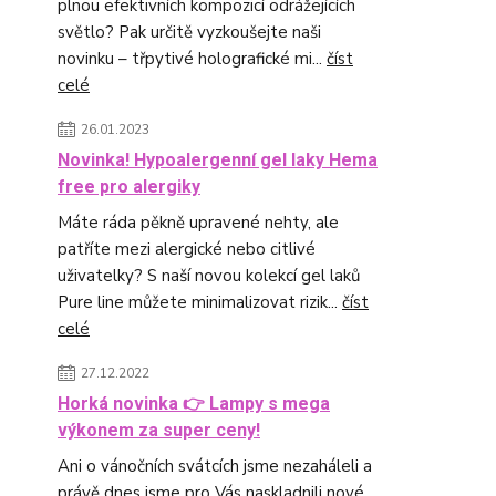
plnou efektivních kompozicí odrážejících
světlo? Pak určitě vyzkoušejte naši
novinku – třpytivé holografické mi...
číst
celé
26.01.2023
Novinka! Hypoalergenní gel laky Hema
free pro alergiky
Máte ráda pěkně upravené nehty, ale
patříte mezi alergické nebo citlivé
uživatelky? S naší novou kolekcí gel laků
Pure line můžete minimalizovat rizik...
číst
celé
27.12.2022
Horká novinka 👉 Lampy s mega
výkonem za super ceny!
Ani o vánočních svátcích jsme nezaháleli a
právě dnes jsme pro Vás naskladnili nové,