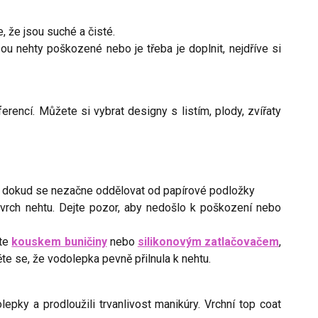
e, že jsou suché a čisté.
ou nehty poškozené nebo je třeba je doplnit, nejdříve si
encí. Můžete si vybrat designy s listím, plody, zvířaty
 dokud se nezačne oddělovat od papírové podložky
vrch nehtu. Dejte pozor, aby nedošlo k poškození nebo
ěte
kouskem buničiny
nebo
silikonovým zatlačovačem
,
te se, že vodolepka pevně přilnula k nehtu.
olepky a prodloužili trvanlivost manikúry. Vrchní top coat