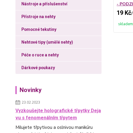
- PODZI
Nástroje a příslušenství
19 Kč
/
Přístroje na nehty
skladem
Pomocné tekutiny
Nehtové tipy (umělé nehty)
Péče o ruce a nehty
Dárkové poukazy
Novinky
23.02.2023
Vyzkoušejte holografické třpytky Deja
vu s fenomenálním třpytem
Milujete třpytivou a oslnivou manikúru