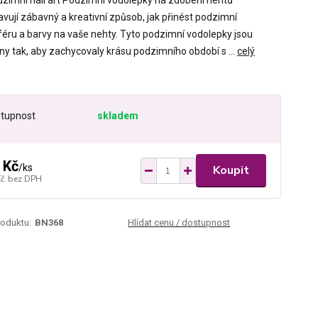
dzimní nail art Podzimní vodolepky na zdobení nehtů
avují zábavný a kreativní způsob, jak přinést podzimní
éru a barvy na vaše nehty. Tyto podzimní vodolepky jsou
ny tak, aby zachycovaly krásu podzimního období s ...
celý
tupnost
skladem
 Kč
/
ks
Koupit
Kč
bez DPH
roduktu:
BN368
Hlídat cenu / dostupnost