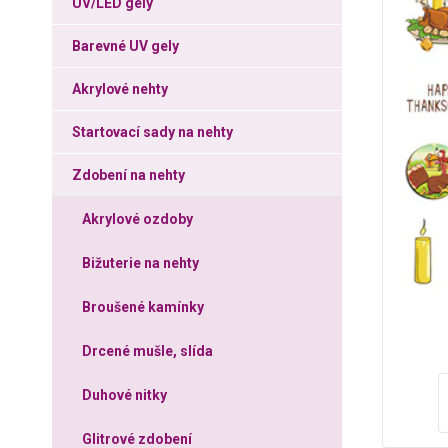
UV/LED gely
Barevné UV gely
Akrylové nehty
Startovací sady na nehty
Zdobení na nehty
Akrylové ozdoby
Bižuterie na nehty
Broušené kamínky
Drcené mušle, slída
Duhové nitky
Glitrové zdobení