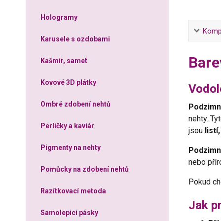
Hologramy
Kompl
Karusele s ozdobami
Bare
Kašmír, samet
Kovové 3D plátky
Vodol
Ombré zdobení nehtů
Podzimn
nehty. Ty
Perličky a kaviár
jsou
list
Pigmenty na nehty
Podzimn
nebo přír
Pomůcky na zdobení nehtů
Pokud chc
Razítkovací metoda
Jak p
Samolepicí pásky